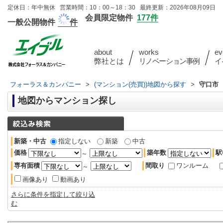
定休日：年中無休 営業時間：10：00～18：30 最終更新：2026年08月09日
会員限定物件
177件
一般公開物件
件
about
works
ev
弊社とは
リノベーション事例
イ
フォーラス＆カンパニー
>
(マンション(売買))地図から探す
>
守口市
地図からマンション探し
新築・中古
指定しない
新築
中古
価格
築年数
駅
～
専有面積
間取り
ワンルーム
～
画像あり
動画あり
さらに条件を指定して絞り込
む