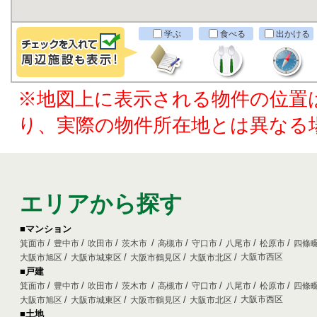
学ぶ
食べる
出かける
※地図上に表示される物件の位置
り、実際の物件所在地とは異なる
エリアから探す
■マンション
箕面市
豊中市
吹田市
茨木市
高槻市
守口市
八尾市
松原市
四條
大阪市西区
大阪市旭区
大阪市城東区
大阪市鶴見区
大阪市北区
■戸建
箕面市
豊中市
吹田市
茨木市
高槻市
守口市
八尾市
松原市
四條
大阪市西区
大阪市旭区
大阪市城東区
大阪市鶴見区
大阪市北区
■土地