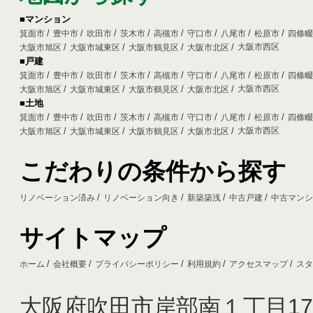
■マンション
箕面市
豊中市
吹田市
茨木市
高槻市
守口市
八尾市
松原市
四條
大阪市西区
大阪市旭区
大阪市城東区
大阪市鶴見区
大阪市北区
■戸建
箕面市
豊中市
吹田市
茨木市
高槻市
守口市
八尾市
松原市
四條
大阪市西区
大阪市旭区
大阪市城東区
大阪市鶴見区
大阪市北区
■土地
箕面市
豊中市
吹田市
茨木市
高槻市
守口市
八尾市
松原市
四條
大阪市西区
大阪市旭区
大阪市城東区
大阪市鶴見区
大阪市北区
こだわりの条件から探す
リノベーション済み
リノベーション向き
新築築浅
中古戸建
中古マン
サイトマップ
ホーム
会社概要
プライバシーポリシー
利用規約
アクセスマップ
ス
大阪府吹田市岸部南１丁目17-