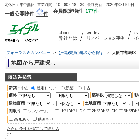
定休日：年中無休 営業時間：10：00～18：30 最終更新：2026年08月09日
会員限定物件
177件
一般公開物件
件
about
works
ev
弊社とは
リノベーション事例
イ
フォーラス＆カンパニー
>
(戸建(売買))地図から探す
>
大阪市都島区
地図から戸建探し
新築・中古
指定しない
新築
中古
価格
築年数
駅
～
建物面積
土地面積
～
～
間取り
ワンルーム
1K/1DK/1LDK
2K/2DK/2LDK
3K/3DK
画像あり
動画あり
さらに条件を指定して絞り込
む