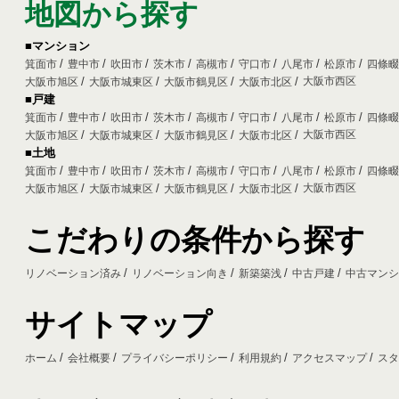
地図から探す
■マンション
箕面市
豊中市
吹田市
茨木市
高槻市
守口市
八尾市
松原市
四條
大阪市西区
大阪市旭区
大阪市城東区
大阪市鶴見区
大阪市北区
■戸建
箕面市
豊中市
吹田市
茨木市
高槻市
守口市
八尾市
松原市
四條
大阪市西区
大阪市旭区
大阪市城東区
大阪市鶴見区
大阪市北区
■土地
箕面市
豊中市
吹田市
茨木市
高槻市
守口市
八尾市
松原市
四條
大阪市西区
大阪市旭区
大阪市城東区
大阪市鶴見区
大阪市北区
こだわりの条件から探す
リノベーション済み
リノベーション向き
新築築浅
中古戸建
中古マン
サイトマップ
ホーム
会社概要
プライバシーポリシー
利用規約
アクセスマップ
ス