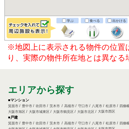
学ぶ
食べる
出かける
※地図上に表示される物件の位置
り、実際の物件所在地とは異なる
エリアから探す
■マンション
箕面市
豊中市
吹田市
茨木市
高槻市
守口市
八尾市
松原市
四條
大阪市西区
大阪市旭区
大阪市城東区
大阪市鶴見区
大阪市北区
■戸建
箕面市
豊中市
吹田市
茨木市
高槻市
守口市
八尾市
松原市
四條
大阪市西区