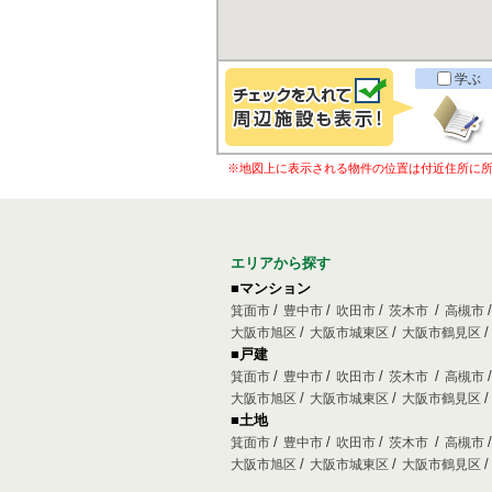
学ぶ
※地図上に表示される物件の位置は付近住所に
エリアから探す
■マンション
箕面市
豊中市
吹田市
茨木市
高槻市
大阪市旭区
大阪市城東区
大阪市鶴見区
■戸建
箕面市
豊中市
吹田市
茨木市
高槻市
大阪市旭区
大阪市城東区
大阪市鶴見区
■土地
箕面市
豊中市
吹田市
茨木市
高槻市
大阪市旭区
大阪市城東区
大阪市鶴見区