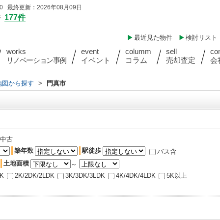
 最終更新：2026年08月09日
件
177件
最近見た物件
検討リスト
works
event
columm
sell
co
リノベーション事例
イベント
コラム
売却査定
会
)地図から探す
>
門真市
中古
築年数
駅徒歩
バス含
土地面積
～
DK
2K/2DK/2LDK
3K/3DK/3LDK
4K/4DK/4LDK
5K以上