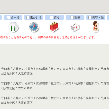
食べる
出かける
買う
医療
美容・健
康
所在することを表すものであり、実際の物件所在地とは異なる場合がございます。
守口市
八尾市
松原市
四條畷市
枚方市
大東市
柏原市
寝屋川市
門真
大阪市西区
大阪市北区
守口市
八尾市
松原市
四條畷市
枚方市
大東市
柏原市
寝屋川市
門真
大阪市西区
大阪市北区
守口市
八尾市
松原市
四條畷市
枚方市
大東市
柏原市
寝屋川市
門真
大阪市西区
大阪市北区