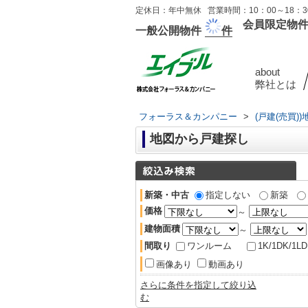
定休日：年中無休 営業時間：10：00～18：30
会員限定物
一般公開物件
件
about
弊社とは
フォーラス＆カンパニー
>
(戸建(売買)
地図から戸建探し
新築・中古
指定しない
新築
価格
～
建物面積
～
間取り
ワンルーム
1K/1DK/1L
画像あり
動画あり
さらに条件を指定して絞り込
む