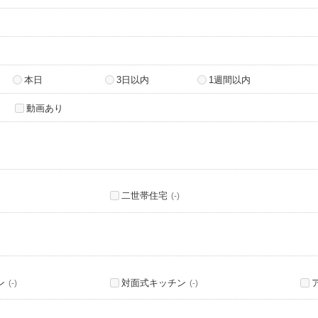
本日
3日以内
1週間以内
動画あり
二世帯住宅
(-)
ン
対面式キッチン
(-)
(-)