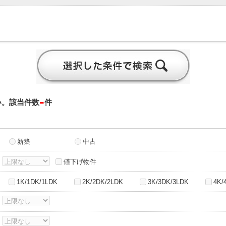
-
い。該当件数
件
新築
中古
～
値下げ物件
1K/1DK/1LDK
2K/2DK/2LDK
3K/3DK/3LDK
4K/
～
～