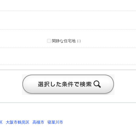
閑静な住宅地
(-)
区
大阪市鶴見区
高槻市
寝屋川市