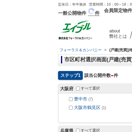
定休日：年中無休 営業時間：10：00～18：30
会員限定物
一般公開物件
件
about
弊社とは
フォーラス＆カンパニー
>
(戸建(売買)
市区町村選択画面(戸建(売買)
-
ステップ1
該当公開件数
件
すべて選択
大阪府
豊中市
(7)
大阪市鶴見区
(1)
すべて選択
兵庫県