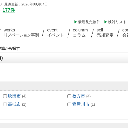
 最終更新：2026年08月07日
件
177件
最近見た物件
検討リスト
works
event
columm
sell
co
リノベーション事例
イベント
コラム
売却査定
会
)地域から探す
)
吹田市
枚方市
(4)
(4)
高槻市
寝屋川市
(1)
(1)