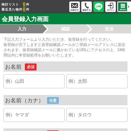
0
検討リスト
件
0
最近見た物件
件
会員登録入力画面
入力
確認
送信
下記入力フォームより入力いただき、仮登録を行ってください。
仮登録が完了しますと仮登録確認メールがご登録メールアドレスに送信
されます。仮登録確認メールに書かれているURLにアクセスの上、24時
間以内に本登録処理をお願いいたします。
お名前
必須
お名前（カナ）
任意