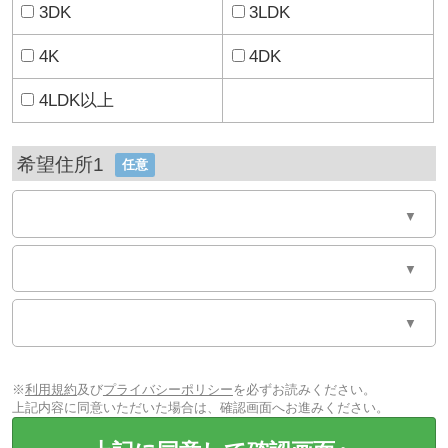
3DK
3LDK
4K
4DK
4LDK以上
希望住所1
任意
▼
▼
▼
※
利用規約
及び
プライバシーポリシー
を必ずお読みください。
上記内容に同意いただいた場合は、確認画面へお進みください。