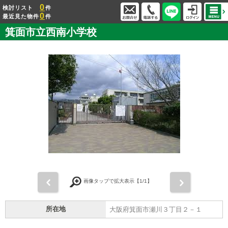
0
検討リスト
件
0
最近見た物件
件
箕面市立西南小学校
前
次
画像タップで拡大表示【
1
/1】
所在地
大阪府箕面市瀬川３丁目２－１