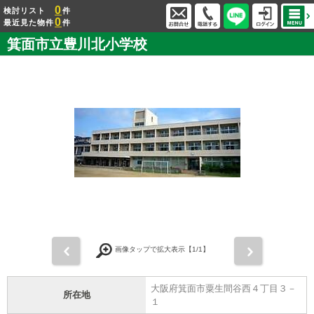
0
検討リスト
件
0
最近見た物件
件
箕面市立豊川北小学校
前
次
画像タップで拡大表示【
1
/1】
大阪府箕面市粟生間谷西４丁目３－
所在地
１