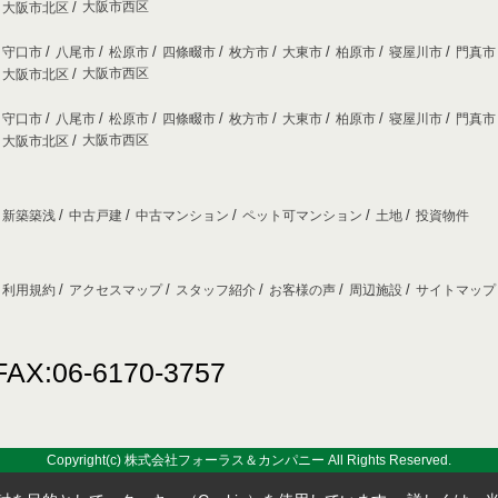
大阪市西区
大阪市北区
守口市
八尾市
松原市
四條畷市
枚方市
大東市
柏原市
寝屋川市
門真
大阪市西区
大阪市北区
守口市
八尾市
松原市
四條畷市
枚方市
大東市
柏原市
寝屋川市
門真
大阪市西区
大阪市北区
新築築浅
中古戸建
中古マンション
ペット可マンション
土地
投資物件
利用規約
アクセスマップ
スタッフ紹介
お客様の声
周辺施設
サイトマッ
FAX:06-6170-3757
Copyright(c) 株式会社フォーラス＆カンパニー All Rights Reserved.