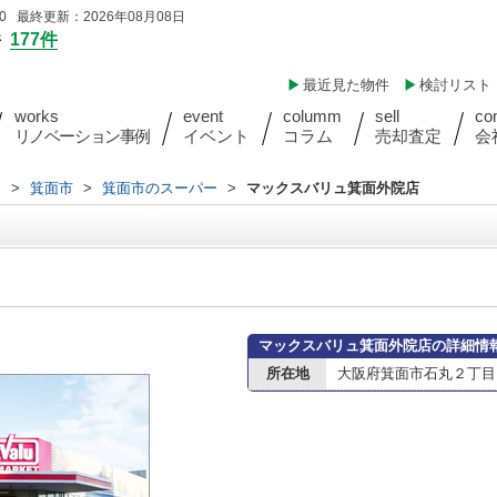
 最終更新：2026年08月08日
件
177件
最近見た物件
検討リスト
works
event
columm
sell
co
リノベーション事例
イベント
コラム
売却査定
会
内
>
箕面市
>
箕面市のスーパー
>
マックスバリュ箕面外院店
マックスバリュ箕面外院店の詳細情
所在地
大阪府箕面市石丸２丁目