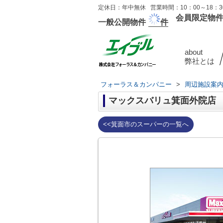
定休日：年中無休 営業時間：10：00～18：30
会員限定物
一般公開物件
件
about
弊社とは
フォーラス＆カンパニー
>
周辺施設案
マックスバリュ箕面外院店
<<箕面市のスーパーの一覧へ