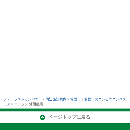
フォーラス＆カンパニー
>
周辺施設案内
>
箕面市
>
箕面市のコンビニエンスス
トア
>
ローソン 箕面稲店
ページトップに戻る