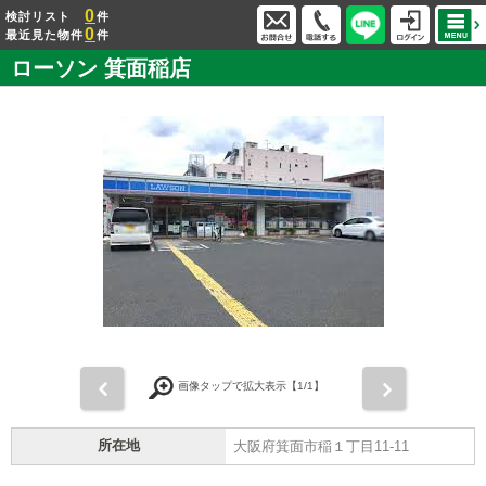
0
検討リスト
件
0
最近見た物件
件
ローソン 箕面稲店
前
次
画像タップで拡大表示【
1
/1】
所在地
大阪府箕面市稲１丁目11-11