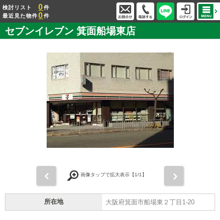
0
検討リスト
件
0
最近見た物件
件
セブンイレブン 箕面船場東店
前
次
画像タップで拡大表示【
1
/1】
所在地
大阪府箕面市船場東２丁目1-20