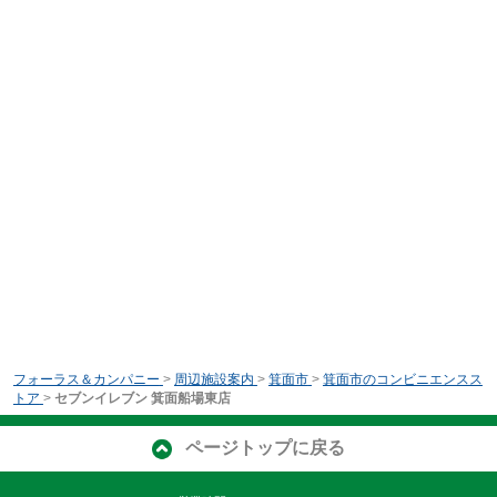
フォーラス＆カンパニー
>
周辺施設案内
>
箕面市
>
箕面市のコンビニエンスス
トア
>
セブンイレブン 箕面船場東店
ページトップに戻る