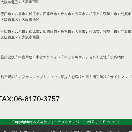
大阪市西区
大阪市北区
守口市
八尾市
松原市
四條畷市
枚方市
大東市
柏原市
寝屋川市
門真
大阪市西区
大阪市北区
守口市
八尾市
松原市
四條畷市
枚方市
大東市
柏原市
寝屋川市
門真
大阪市西区
大阪市北区
新築築浅
中古戸建
中古マンション
ペット可マンション
土地
投資物件
利用規約
アクセスマップ
スタッフ紹介
お客様の声
周辺施設
サイトマッ
FAX:06-6170-3757
Copyright(c) 株式会社フォーラス＆カンパニー All Rights Reserved.