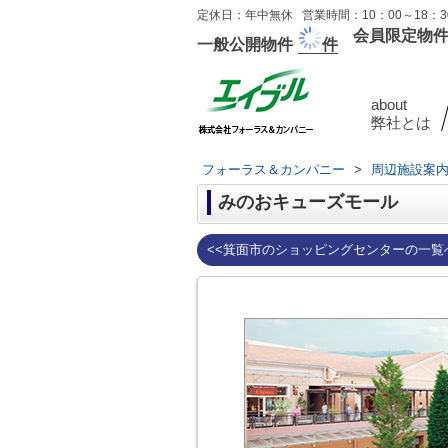
定休日：年中無休 営業時間：10：00～18：30
会員限定物
一般公開物件
件
about
弊社とは
フォーラス＆カンパニー
>
周辺施設案
みのおキューズモール
<<箕面市のショッピングセンターの一覧