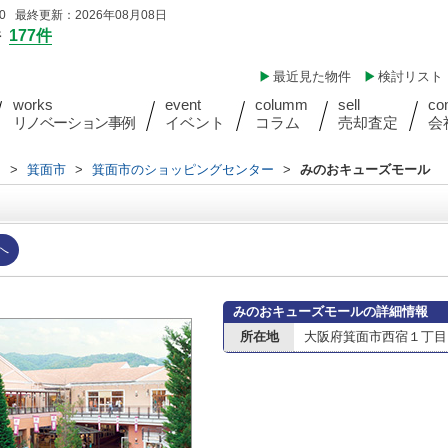
 最終更新：2026年08月08日
件
177件
最近見た物件
検討リスト
works
event
columm
sell
co
リノベーション事例
イベント
コラム
売却査定
会
内
>
箕面市
>
箕面市のショッピングセンター
>
みのおキューズモール
へ
みのおキューズモールの詳細情報
所在地
大阪府箕面市西宿１丁目