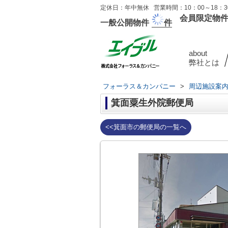
定休日：年中無休 営業時間：10：00～18：30
会員限定物
一般公開物件
件
about
弊社とは
フォーラス＆カンパニー
>
周辺施設案
箕面粟生外院郵便局
<<箕面市の郵便局の一覧へ