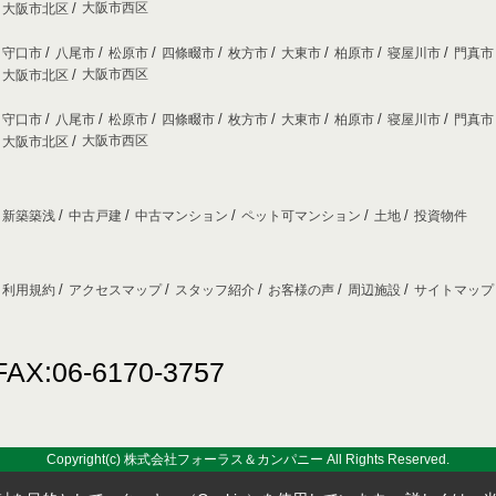
大阪市西区
大阪市北区
守口市
八尾市
松原市
四條畷市
枚方市
大東市
柏原市
寝屋川市
門真
大阪市西区
大阪市北区
守口市
八尾市
松原市
四條畷市
枚方市
大東市
柏原市
寝屋川市
門真
大阪市西区
大阪市北区
新築築浅
中古戸建
中古マンション
ペット可マンション
土地
投資物件
利用規約
アクセスマップ
スタッフ紹介
お客様の声
周辺施設
サイトマッ
FAX:06-6170-3757
Copyright(c) 株式会社フォーラス＆カンパニー All Rights Reserved.