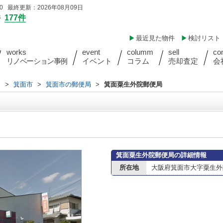
 最終更新：2026年08月09日
件
177件
最近見た物件
検討リスト
works
event
columm
sell
co
リノベーション事例
イベント
コラム
売却査定
会
内
>
箕面市
>
箕面市の郵便局
>
箕面粟生外院郵便局
箕面粟生外院郵便局の詳細情報
所在地
大阪府箕面市大字粟生外