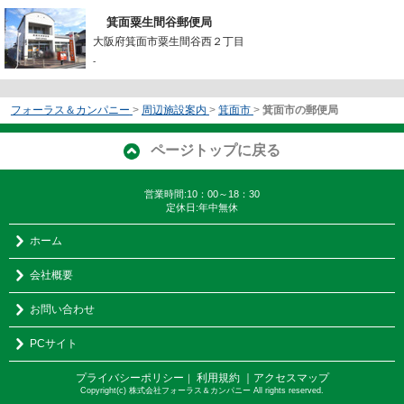
箕面粟生間谷郵便局
大阪府箕面市粟生間谷西２丁目
-
フォーラス＆カンパニー
>
周辺施設案内
>
箕面市
>
箕面市の郵便局
ページトップに戻る
営業時間:10：00～18：30
定休日:年中無休
ホーム
会社概要
お問い合わせ
PCサイト
プライバシーポリシー
利用規約
｜アクセスマップ
｜
Copyright(c) 株式会社フォーラス＆カンパニー All rights reserved.