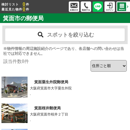
0
検討リスト
件
0
最近見た物件
件
箕面市の郵便局
スポットを絞り込む
※物件情報の周辺施設紹介のページであり、各店舗への問い合わせは当
社では対応できません。
該当件数
8
件
箕面粟生外院郵便局
大阪府箕面市大字粟生外院
-
箕面桜井郵便局
大阪府箕面市桜井２丁目
-