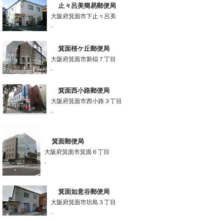
止々呂美簡易郵便局
大阪府箕面市下止々呂美
-
箕面桜ケ丘郵便局
大阪府箕面市新稲７丁目
-
箕面西小路郵便局
大阪府箕面市西小路３丁目
-
箕面郵便局
大阪府箕面市箕面６丁目
-
箕面如意谷郵便局
大阪府箕面市坊島３丁目
-