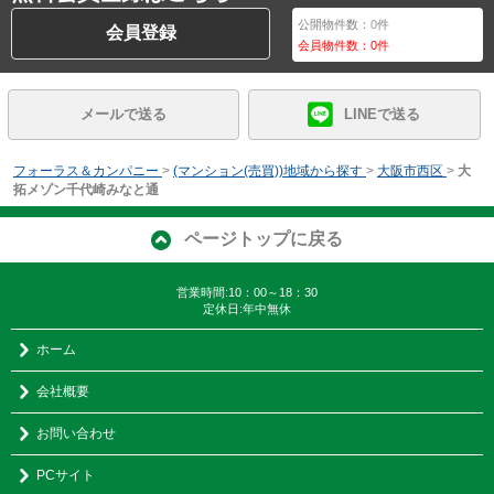
公開物件数：
0
件
会員登録
会員物件数：
0
件
メールで送る
LINEで送る
フォーラス＆カンパニー
>
(マンション(売買))地域から探す
>
大阪市西区
>
大
拓メゾン千代崎みなと通
ページトップに戻る
営業時間:10：00～18：30
定休日:年中無休
ホーム
会社概要
お問い合わせ
PCサイト