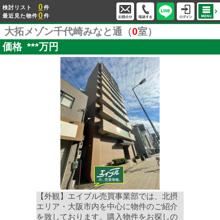
0
検討リスト
件
0
最近見た物件
件
大拓メゾン千代崎みなと通（
0
室）
価格
***
万円
【外観】エイブル売買事業部では、北摂
エリア・大阪市内を中心に物件のご紹介
を致しております。購入物件をお探しの