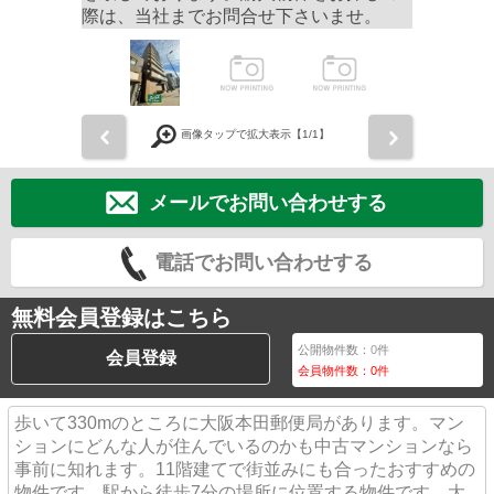
際は、当社までお問合せ下さいませ。
前
次
画像タップで拡大表示【
1
/1】
メールでお問い合わせする
電話でお問い合わせする
無料会員登録はこちら
公開物件数：
0
件
会員登録
会員物件数：
0
件
歩いて330mのところに大阪本田郵便局があります。マン
ションにどんな人が住んでいるのかも中古マンションなら
事前に知れます。11階建てで街並みにも合ったおすすめの
物件です。駅から徒歩7分の場所に位置する物件です。大