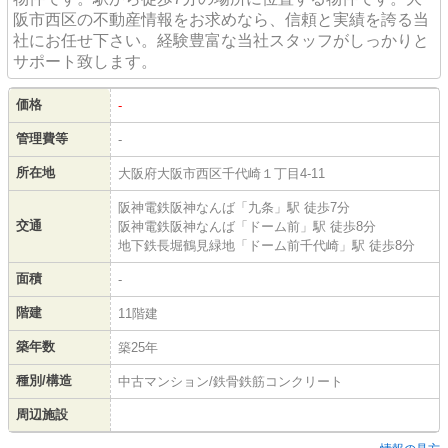
阪市西区の不動産情報をお求めなら、信頼と実績を誇る当
社にお任せ下さい。経験豊富な当社スタッフがしっかりと
サポート致します。
価格
-
管理費等
-
所在地
大阪府大阪市西区千代崎１丁目4-11
阪神電鉄阪神なんば「九条」駅 徒歩7分
交通
阪神電鉄阪神なんば「ドーム前」駅 徒歩8分
地下鉄長堀鶴見緑地「ドーム前千代崎」駅 徒歩8分
面積
-
階建
11階建
築年数
築25年
種別/構造
中古マンション/鉄骨鉄筋コンクリート
周辺施設