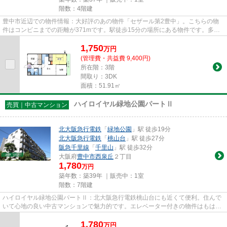
階数：4階建
豊中市近辺での物件情報：大好評のあの物件「セザール第2豊中」。こちらの物
件はコンビニまでの距離が371mです。駅徒歩15分の場所にある物件です。多く
の方に好評な、清潔感のある室内...
1,750
万
円
(管理費・共益費 9,400円)
所在階：3階
間取り：3DK
面積：51.91㎡
ハイロイヤル緑地公園パートⅡ
売買｜中古マンション
北大阪急行電鉄
「
緑地公園
」駅 徒歩19分
北大阪急行電鉄
「
桃山台
」駅 徒歩27分
阪急千里線
「
千里山
」駅 徒歩32分
大阪府
豊中市
西泉丘
２丁目
1,780
万円
築年数：築39年 ｜販売中：
1室
階数：7階建
ハイロイヤル緑地公園パートⅡ：北大阪急行電鉄桃山台にも近くて便利。住んで
いて心地の良い中古マンションで魅力的です。エレベーター付きの物件はもはや
マストな条件となっています。...
1,780
万
円