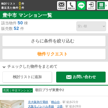
0
検討リスト
件
0
最近見た物件
件
豊中市 マンション一覧
50
該当物件
棟
52
販売数
件
さらに条件を絞り込む
物件リクエスト
チェックした物件をまとめて
検討リストに追加
お問い合わせ
朝日プラザ東豊中2
売買｜中古マンション
北大阪急行電鉄
「
桃山台
」駅 徒歩21分
大阪モノレール本線
「
少路
」駅 徒歩28分