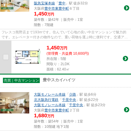
阪急宝塚本線
「
豊中
」駅 徒歩32分
大阪府
豊中市
東豊中町
６丁目
1,450
万円
築年数：築42年 ｜販売中：
1室
階数：7階建
フレスコ熊野店まで193mです。住んでいて心地の良い中古マンションで魅力的
です。エレベーター付きの物件なので、重い荷物を運ぶ時に便利です。交通アク
セスが良好な北大阪急行電鉄桃...
1,450
万
円
(管理費・共益費 10,600円)
所在階：5階
間取り：2LDK
面積：62.40㎡
豊中スカイハイツ
売買｜中古マンション
大阪モノレール本線
「
少路
」駅 徒歩6分
北大阪急行電鉄
「
千里中央
」駅 徒歩22分
大阪モノレール本線
「
千里中央
」駅 徒歩23分
大阪府
豊中市
東豊中町
２丁目
1,680
万円
築年数：築54年 ｜販売中：
1室
階数：10階建 地下1階