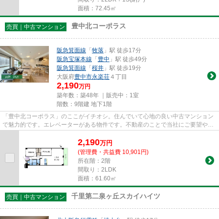
面積：72.45㎡
豊中北コーポラス
売買｜中古マンション
阪急箕面線
「
牧落
」駅 徒歩17分
阪急宝塚本線
「
豊中
」駅 徒歩49分
阪急箕面線
「
桜井
」駅 徒歩19分
大阪府
豊中市
永楽荘
４丁目
2,190
万円
築年数：築48年 ｜販売中：
1室
階数：9階建 地下1階
「豊中北コーポラス」のここがイチオシ。住んでいて心地の良い中古マンション
で魅力的です。エレベーターがある物件です。不動産のことで当社にご要望やご
不明な点などがあれば、メー...
2,190
万
円
(管理費・共益費 10,901円)
所在階：2階
間取り：2LDK
面積：61.60㎡
千里第二泉ヶ丘スカイハイツ
売買｜中古マンション