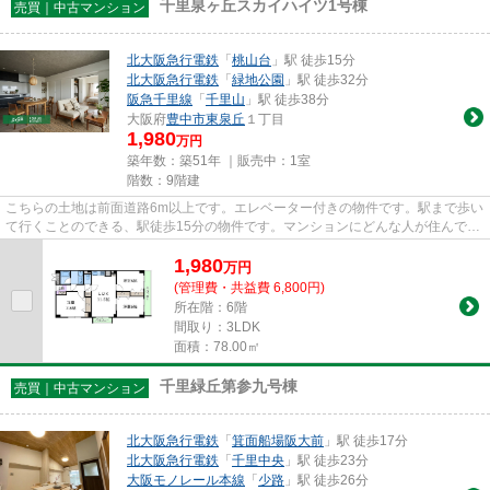
千里泉ヶ丘スカイハイツ1号棟
売買｜中古マンション
北大阪急行電鉄
「
桃山台
」駅 徒歩15分
北大阪急行電鉄
「
緑地公園
」駅 徒歩32分
阪急千里線
「
千里山
」駅 徒歩38分
大阪府
豊中市
東泉丘
１丁目
1,980
万円
築年数：築51年 ｜販売中：
1室
階数：9階建
こちらの土地は前面道路6m以上です。エレベーター付きの物件です。駅まで歩い
て行くことのできる、駅徒歩15分の物件です。マンションにどんな人が住んでい
るのかも中古マンションなら...
1,980
万
円
(管理費・共益費 6,800円)
所在階：6階
間取り：3LDK
面積：78.00㎡
千里緑丘第参九号棟
売買｜中古マンション
北大阪急行電鉄
「
箕面船場阪大前
」駅 徒歩17分
北大阪急行電鉄
「
千里中央
」駅 徒歩23分
大阪モノレール本線
「
少路
」駅 徒歩26分