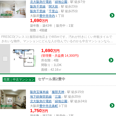
北大阪急行電鉄
「
緑地公園
」駅 徒歩7分
阪急千里線
「
関大前
」駅 徒歩23分
阪急千里線
「
千里山
」駅 徒歩25分
大阪府
豊中市
寺内
１丁目
1,690
万円
築年数：築43年 ｜販売中：
1室
階数：4階建
FRESCO(フレスコ) 服部緑地店まで465mです。汚れが付きにくい外観タイルで
きれいな物件。マンションにどんな人が住んでいるのかも中古マンションなら事
前に知れます。駅から徒歩7分の...
1,690
万
円
(管理費・共益費 14,300円)
所在階：4階
間取り：1LDK
面積：42.16㎡
セザール第2豊中
売買｜中古マンション
阪急宝塚本線
「
服部天神
」駅 徒歩15分
地下鉄御堂筋線
「
江坂
」駅 徒歩20分
北大阪急行電鉄
「
緑地公園
」駅 徒歩24分
大阪府
豊中市
北条町
３丁目
1,750
万円
築年数：築37年 ｜販売中：
1室