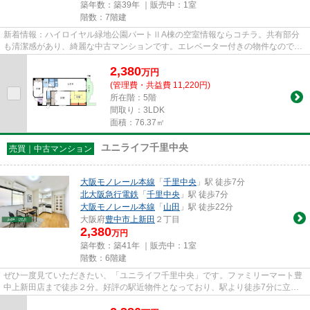
築年数：築39年 ｜販売中：
1室
階数：7階建
新着情報：ハイロイヤル緑地公園パートⅡA棟の空室情報ならコチラ。共有部分
も清潔感があり、綺麗な中古マンションです。エレベーター付きの物件なので、
上階でも上り下りが楽です。当...
2,380
万
円
(管理費・共益費 11,220円)
所在階：5階
間取り：3LDK
面積：76.37㎡
ユニライフ千里中央
売買｜中古マンション
大阪モノレール本線
「
千里中央
」駅 徒歩7分
北大阪急行電鉄
「
千里中央
」駅 徒歩7分
大阪モノレール本線
「
山田
」駅 徒歩22分
大阪府
豊中市
上新田
２丁目
2,380
万円
築年数：築41年 ｜販売中：
1室
階数：6階建
ぜひ一度見ていただきたい、「ユニライフ千里中央」です。ファミリーマート豊
中上新田店まで徒歩２分。好評の駅近物件となっており、駅より徒歩7分に立地
しています。交通アクセスが良...