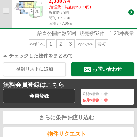
2,380
万
円
(管理費・共益費 6,700円)
所在階：3階
間取り：2DK
面積：47.95㎡
該当公開件数
50
棟 販売数
52
件
1-20
棟表示
1
2
3
<<前へ
次へ>>
最初
チェックした物件をまとめて
検討リストに追加
お問い合わせ
無料会員登録はこちら
公開物件数：
0
件
会員登録
会員物件数：
0
件
さらに条件を絞り込む
物件リクエスト