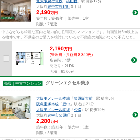
北大阪急行電鉄
「
桃山台
」駅 徒歩17分
大阪府
豊中市
熊野町
３丁目
2,190
万円
築年数：築49年 ｜販売中：
1室
階数：7階建
中古ながらも綺麗な室内と魅力的な住環境のマンションです。前面道路6m以上あ
る物件です。不動産のご購入を検討しているが不動産の知識がなくて不安だと思
う方でも、経験豊富な当社ス...
2,190
万
円
(管理費・共益費 8,350円)
所在階：4階
間取り：2LDK
面積：61.60㎡
グリーンエクセル柴原
売買｜中古マンション
大阪モノレール本線
「
柴原阪大前
」駅 徒歩5分
阪急宝塚本線
「
豊中
」駅 徒歩21分
大阪モノレール本線
「
少路
」駅 徒歩19分
大阪府
豊中市
柴原町
２丁目
2,280
万円
築年数：築32年 ｜販売中：
1室
階数：3階建