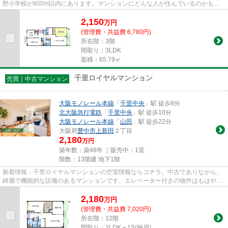
野小学校が800m以内にあります。マンションにどんな人が住んでいるのかも中
古マンションなら事前に知れま...
2,150
万
円
(管理費・共益費 6,780円)
所在階：3階
間取り：3LDK
面積：65.79㎡
千里ロイヤルマンション
売買｜中古マンション
大阪モノレール本線
「
千里中央
」駅 徒歩8分
北大阪急行電鉄
「
千里中央
」駅 徒歩10分
大阪モノレール本線
「
山田
」駅 徒歩22分
大阪府
豊中市
上新田
２丁目
2,180
万円
築年数：築48年 ｜販売中：
1室
階数：13階建 地下1階
新着情報：千里ロイヤルマンションの空室情報ならコチラ。中古でありながら、
綺麗で機能的な設備のあるマンションです。エレベーター付きの物件はもはやマ
ストな条件となっています。...
2,180
万
円
(管理費・共益費 7,020円)
所在階：12階
間取り：2LDK＋1S(納戸)