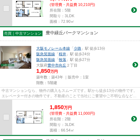
(管理費・共益費 10,210円)
所在階：5階
間取り：3LDK
面積：72.90㎡
豊中緑丘パークマンション
売買｜中古マンション
大阪モノレール本線
「
少路
」駅 徒歩13分
阪急箕面線
「
桜井
」駅 徒歩24分
阪急箕面線
「
牧落
」駅 徒歩27分
大阪府
豊中市
向丘
２丁目
1,850
万円
築年数：築43年 ｜販売中：
1室
階数：5階建
中古マンションなら、物件の購入もスムーズです。駅から徒歩13分の物件です。
エレベーター付きの物件です。不動産のことで当社にご要望やご不明な点などが
あれば、メール若しくはお電...
1,850
万
円
(管理費・共益費 11,000円)
所在階：2階
間取り：3LDK
面積：66.54㎡