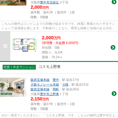
大阪府
豊中市
北緑丘
３丁目
2,000
万円
築年数：築41年 ｜販売中：
1室
階数：5階建
こちらの物件はコンビニまでの距離が徒歩６分です。綺麗に整備された中古マン
ションで清潔感を感じます。不動産のことなら、豊富な経験と知識のある当社に
ご依頼ください。当社は多種...
2,000
万
円
(管理費・共益費 6,000円)
所在階：5階
間取り：3LDK
面積：78.24㎡
コスモ上野東
売買｜中古マンション
阪急宝塚本線
「
豊中
」駅 徒歩17分
大阪モノレール本線
「
少路
」駅 徒歩22分
阪急宝塚本線
「
岡町
」駅 徒歩28分
大阪府
豊中市
上野東
１丁目
2,150
万円
築年数：築37年 ｜販売中：
1室
階数：3階建
ぜひ一度見ていただきたい、「コスモ上野東」です。こちらの物件は豊中市立上