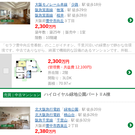
大阪モノレール本線
「
少路
」駅 徒歩18分
阪急箕面線
「
牧落
」駅 徒歩29分
阪急箕面線
「
桜井
」駅 徒歩28分
大阪府
豊中市
向丘
３丁目
2,300
万円
築年数：築25年 ｜販売中：
1室
階数：10階建
「セラフ豊中向丘壱番館」のここがイチオシ。千里川沿いの緑豊かで静かな住環
境です。中古でありながら、綺麗で機能的な設備のあるマンションです。外観タ
イル張りなら、汚れが付きに...
2,300
万
円
(管理費・共益費 12,100円)
所在階：2階
間取り：3LDK
面積：70.97㎡
ハイロイヤル緑地公園パートⅡA棟
売買｜中古マンション
北大阪急行電鉄
「
緑地公園
」駅 徒歩20分
北大阪急行電鉄
「
桃山台
」駅 徒歩26分
阪急千里線
「
千里山
」駅 徒歩32分
大阪府
豊中市
西泉丘
２丁目
2,380
万円