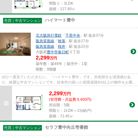
間取り：3LDK
面積：127.60㎡
ハイマート豊中
売買｜中古マンション
北大阪急行電鉄
「
千里中央
」駅 徒歩37分
阪急箕面線
「
牧落
」駅 徒歩17分
阪急箕面線
「
桜井
」駅 徒歩22分
大阪府
豊中市
春日町
５丁目
2,299
万円
築年数：築49年 ｜販売中：
1室
階数：9階建
ぜひ一度見ていただきたい、「ハイマート豊中」です。共有部分も清潔感があ
り、綺麗な中古マンションです。好条件の揃った前面道路6m以上の物件をお薦め
いたします。不動産のことで当...
2,299
万
円
(管理費・共益費 9,400円)
所在階：5階
間取り：2LDK＋1S(納戸)
面積：72.45㎡
セラフ豊中向丘壱番館
売買｜中古マンション