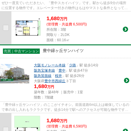
ぜひ一度見ていただきたい、「豊中スカイハイツ」です。駅から徒歩9分の場所
に位置する物件です。エレベーター付きの物件はもはやマストな条件となってい
ます。築52年の中古マンション...
1,680
万
円
(管理費・共益費 6,500円)
所在階：3階
間取り：2LDK
面積：60.16㎡
豊中緑ヶ丘サンハイツ
売買｜中古マンション
大阪モノレール本線
「
少路
」駅 徒歩14分
阪急宝塚本線
「
豊中
」駅 徒歩47分
阪急箕面線
「
桜井
」駅 徒歩26分
大阪府
豊中市
西緑丘
３丁目
1,680
万円
築年数：築48年 ｜販売中：
1室
階数：7階建
「豊中緑ヶ丘サンハイツ」のここがイチオシ。前面道路6m以上は確保しているの
で車の出し入れもラクラクです。徒歩14分で駅へのアクセスが可能な物件です。
こちらの物件はエレベーター...
1,680
万
円
(管理費・共益費 6,590円)