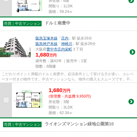
所在階：6階
間取り：1LDK
面積：59.24㎡
ドルミ南豊中
売買｜中古マンション
阪急宝塚本線
「
庄内
」駅 徒歩16分
阪急神戸本線
「
神崎川
」駅 徒歩26分
大阪府
豊中市
庄内栄町
３丁目
1,680
万円
築年数：築42年 ｜販売中：
1室
階数：6階建
こだわりポイント満載のドルミ南豊中。必須条件として挙げる方が多い、エレベ
ーター付きの物件です。中古マンションなら、物件の購入もスムーズです。不動
産のことで確認したいことが...
1,680
万
円
(管理費・共益費 9,950円)
所在階：3階
間取り：3LDK
面積：62.34㎡
ライオンズマンション緑地公園第10
売買｜中古マンション