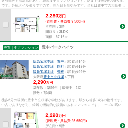
共有部分も清潔感があり、綺麗な中古マンションです。駅まで徒歩5分の好立地
です。外観タイル張りですので、見た目も華やかです。当社は豊中市の大阪モノ
レール本線柴原阪大前周辺物件...
2,280
万
円
(管理費・共益費 9,500円)
所在階：3階
間取り：3LDK
面積：67.16㎡
豊中パークハイツ
売買｜中古マンション
阪急宝塚本線
「
豊中
」駅 徒歩14分
阪急宝塚本線
「
岡町
」駅 徒歩18分
阪急宝塚本線
「
曽根
」駅 徒歩26分
大阪府
豊中市
北桜塚
４丁目
2,290
万円
築年数：築56年 ｜販売中：
1室
階数：7階建
徒歩6分の場所に豊中市立桜塚小学校があります。駅から徒歩14分の物件です。
中古でありながら、綺麗で機能的な設備のあるマンションです。ニーズの高いエ
レベーター付きの物件はこちら...
2,290
万
円
(管理費・共益費 25,650円)
所在階：5階