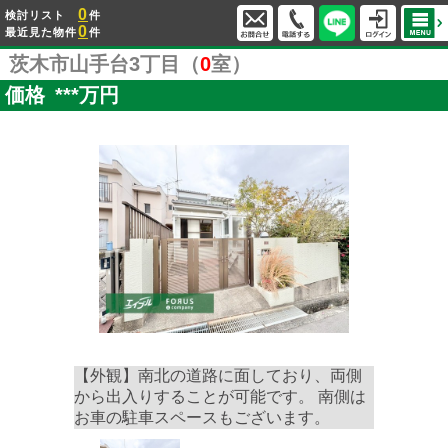
0
検討リスト
件
0
最近見た物件
件
茨木市山手台3丁目（
0
室）
価格
***
万円
【外観】南北の道路に面しており、両側
から出入りすることが可能です。 南側は
お車の駐車スペースもございます。