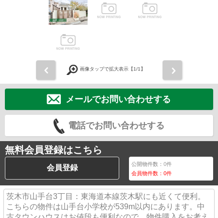
前
次
画像タップで拡大表示【
1
/1】
メールでお問い合わせする
電話でお問い合わせする
無料会員登録はこちら
公開物件数：
0
件
会員登録
会員物件数：
0
件
茨木市山手台3丁目：東海道本線茨木駅にも近くて便利。
こちらの物件は山手台小学校が539m以内にあります。中
古タウンハウスはお値段も便利なので、物件購入をお考え