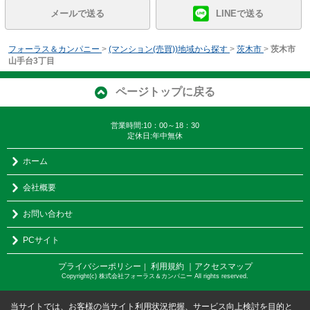
メールで送る
LINEで送る
フォーラス＆カンパニー
>
(マンション(売買))地域から探す
>
茨木市
>
茨木市
山手台3丁目
ページトップに戻る
営業時間:10：00～18：30
定休日:年中無休
ホーム
会社概要
お問い合わせ
PCサイト
プライバシーポリシー
利用規約
｜アクセスマップ
｜
Copyright(c) 株式会社フォーラス＆カンパニー All rights reserved.
当サイトでは、お客様の当サイト利用状況把握、サービス向上検討を目的と