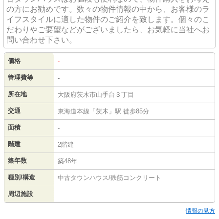
の方にお勧めです。数々の物件情報の中から、お客様のラ
イフスタイルに適した物件のご紹介を致します。個々のこ
だわりやご要望などがございましたら、お気軽に当社へお
問い合わせ下さい。
価格
-
管理費等
-
所在地
大阪府茨木市山手台３丁目
交通
東海道本線「茨木」駅 徒歩85分
面積
-
階建
2階建
築年数
築48年
種別/構造
中古タウンハウス/鉄筋コンクリート
周辺施設
情報の見方