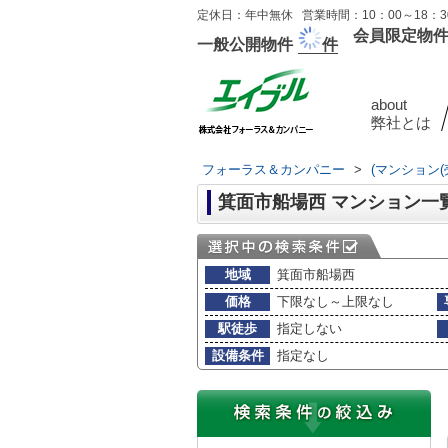
定休日：年中無休 営業時間：10：00～18：30
会員限定物
一般公開物件
件
about
弊社とは
フォーラス＆カンパニー
>
(マンション(
箕面市船場西 マンション一
地域
箕面市船場西
価格
下限なし～上限なし
駅徒歩
指定しない
設備条件
指定なし