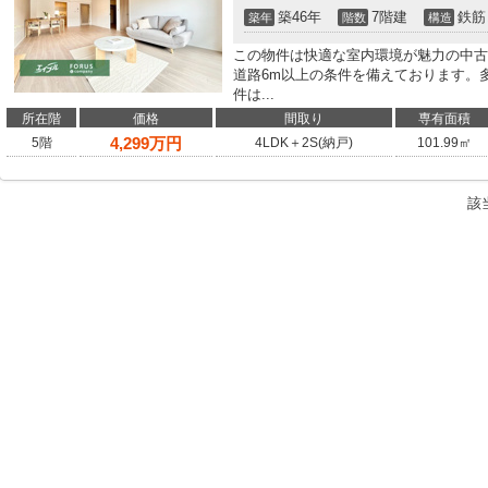
築46年
7階建
鉄筋
築年
階数
構造
この物件は快適な室内環境が魅力の中古
道路6m以上の条件を備えております。
件は...
所在階
価格
間取り
専有面積
4,299
万円
5階
4LDK＋2S(納戸)
101.99㎡
該