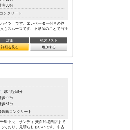
徒歩33分
コンクリート
一ハイツ」です。エレベーター付きの物
入もスムーズです。不動産のことで当社
詳細
検討リスト
詳細を見る
追加する
前
」駅 徒歩8分
徒歩22分
徒歩31分
骨鉄筋コンクリート
千里中央。サンディ 箕面船場西店まで
なっており、見晴らしもいいです。中古