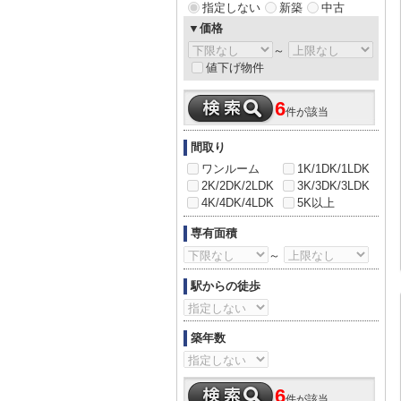
指定しない
新築
中古
▼価格
～
値下げ物件
6
件が該当
間取り
ワンルーム
1K/1DK/1LDK
2K/2DK/2LDK
3K/3DK/3LDK
4K/4DK/4LDK
5K以上
専有面積
～
駅からの徒歩
築年数
6
件が該当