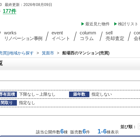
 最終更新：2026年08月09日
件
177件
最近見た物件
検討リスト
works
event
columm
sell
co
リノベーション事例
イベント
コラム
売却査定
会
売買))地域から探す
>
箕面市
>
船場西のマンション(売買)
覧
専有面積
下限なし～上限なし
築年数
指定しない
間取り
指定なし
並び順：
6
6
1-6
該当公開件数
棟 販売数
件
棟表示