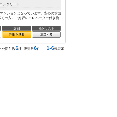
コンクリート
マンションとなっています。安心の前面
多くの方にご好評のエレベーター付き物
詳細
検討リスト
詳細を見る
追加する
6
6
1-6
当公開件数
棟 販売数
件
棟表示