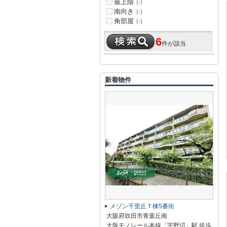
最上階
(-)
南向き
(-)
角部屋
(-)
6
件が該当
新着物件
メゾン千里丘Ｔ棟5番街
大阪府吹田市青葉丘南
大阪モノレール本線「宇野辺」駅 徒歩