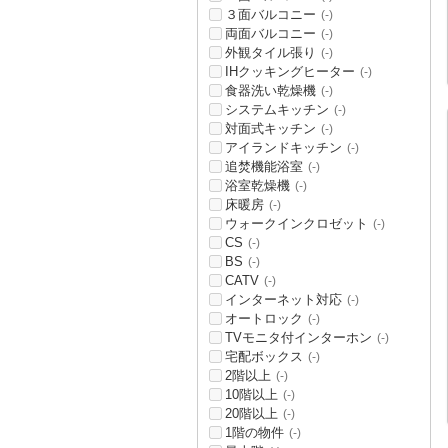
３面バルコニー
(-)
両面バルコニー
(-)
外観タイル張り
(-)
IHクッキングヒーター
(-)
食器洗い乾燥機
(-)
システムキッチン
(-)
対面式キッチン
(-)
アイランドキッチン
(-)
追焚機能浴室
(-)
浴室乾燥機
(-)
床暖房
(-)
ウォークインクロゼット
(-)
CS
(-)
BS
(-)
CATV
(-)
インターネット対応
(-)
オートロック
(-)
TVモニタ付インターホン
(-)
宅配ボックス
(-)
2階以上
(-)
10階以上
(-)
20階以上
(-)
1階の物件
(-)