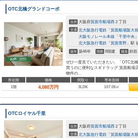
OTC北橋グランドコーポ
大阪府
箕面市
船場西
２丁目
住所
交通
北大阪急行電鉄
「
箕面船場阪大
大阪モノレール本線
「
千里中央
」
北大阪急行電鉄
「
箕面萱野
」駅 
築46年
8階建
鉄筋
築年
階数
構造
ぜひ一度見ていただきたい、「OTC北
買うのに便利なスギドラッグ 箕面船場店
物件の...
所在階
価格
間取り
専有面積
4,080
万円
1階
3LDK
107.06㎡
OTCロイヤル千里
大阪府
箕面市
船場西
２丁目
住所
交通
北大阪急行電鉄
「
箕面船場阪大