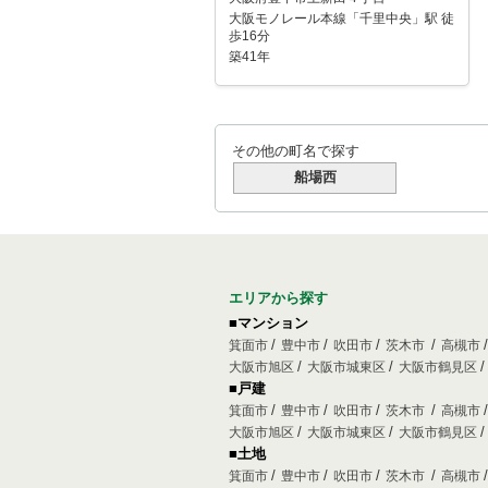
大阪モノレール本線「千里中央」駅 徒
歩16分
築41年
その他の町名で探す
船場西
エリアから探す
■マンション
箕面市
豊中市
吹田市
茨木市
高槻市
大阪市旭区
大阪市城東区
大阪市鶴見区
■戸建
箕面市
豊中市
吹田市
茨木市
高槻市
大阪市旭区
大阪市城東区
大阪市鶴見区
■土地
箕面市
豊中市
吹田市
茨木市
高槻市