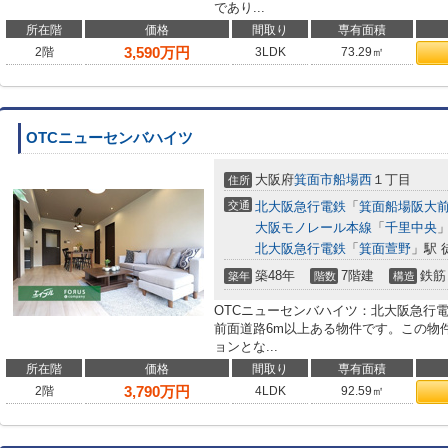
であり...
所在階
価格
間取り
専有面積
3,590
万円
2階
3LDK
73.29㎡
OTCニューセンバハイツ
大阪府
箕面市
船場西
１丁目
住所
交通
北大阪急行電鉄
「
箕面船場阪大
大阪モノレール本線
「
千里中央
」
北大阪急行電鉄
「
箕面萱野
」駅 
築48年
7階建
鉄筋
築年
階数
構造
OTCニューセンバハイツ：北大阪急行
前面道路6m以上ある物件です。この物
ョンとな...
所在階
価格
間取り
専有面積
3,790
万円
2階
4LDK
92.59㎡