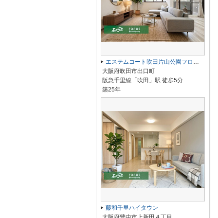
エステムコート吹田片山公園フローラ
大阪府吹田市出口町
阪急千里線「吹田」駅 徒歩5分
築25年
藤和千里ハイタウン
大阪府豊中市上新田４丁目