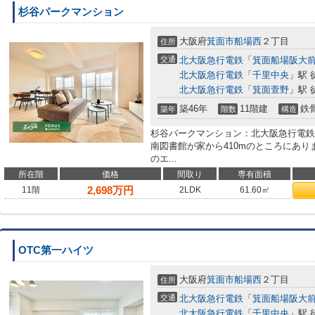
杉谷パークマンション
大阪府
箕面市
船場西
２丁目
住所
交通
北大阪急行電鉄
「
箕面船場阪大
北大阪急行電鉄
「
千里中央
」駅 
北大阪急行電鉄
「
箕面萱野
」駅 
築46年
11階建
鉄
築年
階数
構造
杉谷パークマンション：北大阪急行電鉄
南図書館が家から410mのところにあり
のエ...
所在階
価格
間取り
専有面積
2,698
万円
11階
2LDK
61.60㎡
OTC第一ハイツ
大阪府
箕面市
船場西
２丁目
住所
交通
北大阪急行電鉄
「
箕面船場阪大
北大阪急行電鉄
「
千里中央
」駅 