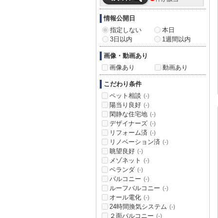
情報公開日
指定しない
本日
3日以内
1週間以内
画像・動画あり
画像あり
動画あり
こだわり条件
ペット相談
(-)
陽当り良好
(-)
閑静な住宅地
(-)
デザイナーズ
(-)
リフォーム済
(-)
リノベーション済
(-)
眺望良好
(-)
メゾネット
(-)
ベランダ
(-)
バルコニー
(-)
ルーフバルコニー
(-)
オール電化
(-)
24時間換気システム
(-)
２面バルコニー
(-)