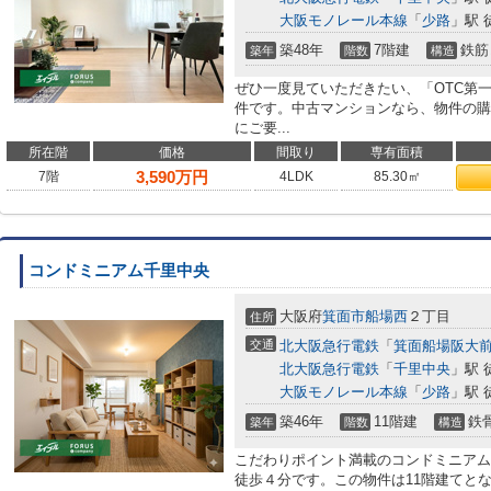
大阪モノレール本線
「
少路
」駅 
築48年
7階建
鉄筋
築年
階数
構造
ぜひ一度見ていただきたい、「OTC第
件です。中古マンションなら、物件の購
にご要...
所在階
価格
間取り
専有面積
3,590
万円
7階
4LDK
85.30㎡
コンドミニアム千里中央
大阪府
箕面市
船場西
２丁目
住所
交通
北大阪急行電鉄
「
箕面船場阪大
北大阪急行電鉄
「
千里中央
」駅 
大阪モノレール本線
「
少路
」駅 
築46年
11階建
鉄
築年
階数
構造
こだわりポイント満載のコンドミニアム
徒歩４分です。この物件は11階建てと