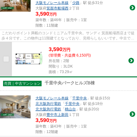
大阪モノレール本線
「
少路
」駅 徒歩31分
大阪府
箕面市
船場西
２丁目
3,590
万円
築年数：築46年 ｜販売中：
1室
階数：11階建
こだわりポイント満載のコンドミニアム千里中央。サンディ 箕面船場西店まで徒
歩４分です。この物件は11階建てとなっており、見晴らしもいいです。中古であ
りながら、室内もきれいな一...
3,590
万
円
(管理費・共益費 6,150円)
所在階：2階
間取り：3LDK
面積：73.29㎡
千里中央パークヒルズB棟
売買｜中古マンション
大阪モノレール本線
「
千里中央
」駅 徒歩15分
北大阪急行電鉄
「
千里中央
」駅 徒歩18分
北大阪急行電鉄
「
桃山台
」駅 徒歩20分
大阪府
豊中市
上新田
１丁目
3,590
万円
築年数：築43年 ｜販売中：
1室
階数：12階建