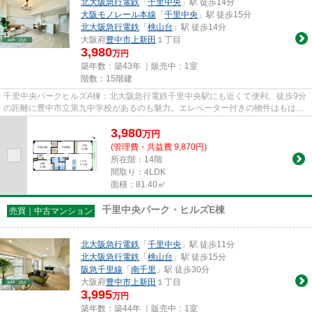
北大阪急行電鉄
「
千里中央
」駅 徒歩14分
大阪モノレール本線
「
千里中央
」駅 徒歩15分
北大阪急行電鉄
「
桃山台
」駅 徒歩14分
大阪府
豊中市
上新田
１丁目
3,980
万円
築年数：築43年 ｜販売中：
1室
階数：15階建
千里中央パークヒルズA棟：北大阪急行電鉄千里中央駅にも近くて便利。徒歩9分
の距離に豊中市立第九中学校があるのも魅力。エレベーター付きの物件はもはや
マストな条件となっています...
3,980
万
円
(管理費・共益費 9,870円)
所在階：14階
間取り：4LDK
面積：81.40㎡
千里中央パーク・ヒルズE棟
売買｜中古マンション
北大阪急行電鉄
「
千里中央
」駅 徒歩11分
北大阪急行電鉄
「
桃山台
」駅 徒歩15分
阪急千里線
「
南千里
」駅 徒歩30分
大阪府
豊中市
上新田
１丁目
3,995
万円
築年数：築44年 ｜販売中：
1室