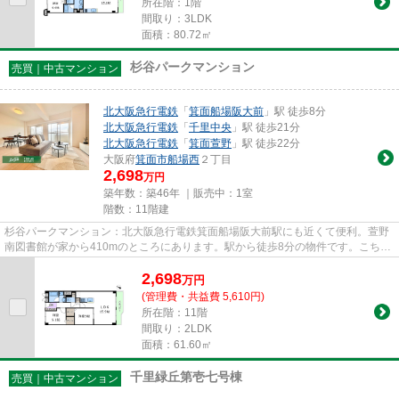
所在階：1階
間取り：3LDK
面積：80.72㎡
杉谷パークマンション
売買｜中古マンション
北大阪急行電鉄
「
箕面船場阪大前
」駅 徒歩8分
北大阪急行電鉄
「
千里中央
」駅 徒歩21分
北大阪急行電鉄
「
箕面萱野
」駅 徒歩22分
大阪府
箕面市
船場西
２丁目
2,698
万円
築年数：築46年 ｜販売中：
1室
階数：11階建
杉谷パークマンション：北大阪急行電鉄箕面船場阪大前駅にも近くて便利。萱野
南図書館が家から410mのところにあります。駅から徒歩8分の物件です。こちら
のエレベーター付きの物件はい...
2,698
万
円
(管理費・共益費 5,610円)
所在階：11階
間取り：2LDK
面積：61.60㎡
千里緑丘第壱七号棟
売買｜中古マンション