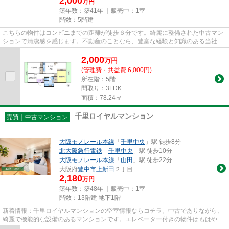
2,000
万円
築年数：築41年 ｜販売中：
1室
階数：5階建
こちらの物件はコンビニまでの距離が徒歩６分です。綺麗に整備された中古マン
ションで清潔感を感じます。不動産のことなら、豊富な経験と知識のある当社に
ご依頼ください。当社は多種...
2,000
万
円
(管理費・共益費 6,000円)
所在階：5階
間取り：3LDK
面積：78.24㎡
千里ロイヤルマンション
売買｜中古マンション
大阪モノレール本線
「
千里中央
」駅 徒歩8分
北大阪急行電鉄
「
千里中央
」駅 徒歩10分
大阪モノレール本線
「
山田
」駅 徒歩22分
大阪府
豊中市
上新田
２丁目
2,180
万円
築年数：築48年 ｜販売中：
1室
階数：13階建 地下1階
新着情報：千里ロイヤルマンションの空室情報ならコチラ。中古でありながら、
綺麗で機能的な設備のあるマンションです。エレベーター付きの物件はもはやマ
ストな条件となっています。...