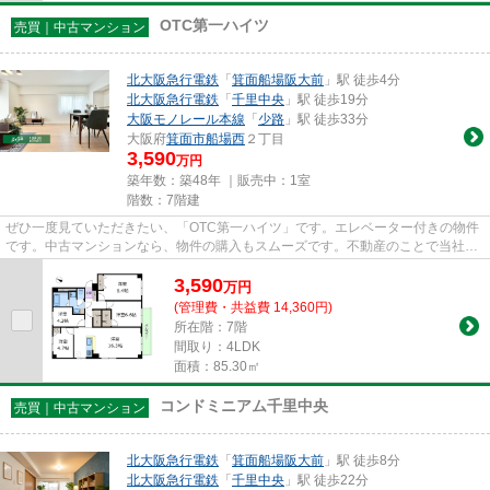
OTC第一ハイツ
売買｜中古マンション
北大阪急行電鉄
「
箕面船場阪大前
」駅 徒歩4分
北大阪急行電鉄
「
千里中央
」駅 徒歩19分
大阪モノレール本線
「
少路
」駅 徒歩33分
大阪府
箕面市
船場西
２丁目
3,590
万円
築年数：築48年 ｜販売中：
1室
階数：7階建
ぜひ一度見ていただきたい、「OTC第一ハイツ」です。エレベーター付きの物件
です。中古マンションなら、物件の購入もスムーズです。不動産のことで当社に
ご要望やご不明な点などがあれ...
3,590
万
円
(管理費・共益費 14,360円)
所在階：7階
間取り：4LDK
面積：85.30㎡
コンドミニアム千里中央
売買｜中古マンション
北大阪急行電鉄
「
箕面船場阪大前
」駅 徒歩8分
北大阪急行電鉄
「
千里中央
」駅 徒歩22分