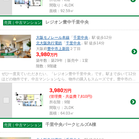
間取り：4LDK
面積：92.59㎡
レジオン豊中千里中央
売買｜中古マンション
大阪モノレール本線
「
千里中央
」駅 徒歩12分
北大阪急行電鉄
「
千里中央
」駅 徒歩14分
大阪府
豊中市
上新田
２丁目
3,980
万円
築年数：築29年 ｜販売中：
1室
階数：9階建
ぜひ一度見ていただきたい、「レジオン豊中千里中央」です。駅まで歩いて12分
ほどの物件です。中古マンションなら、物件の購入もスムーズです。豊中市の不
動産情報をお求めなら、信頼...
3,980
万
円
(管理費・共益費 7,810円)
所在階：9階
間取り：2LDK
面積：64.03㎡
千里中央パークヒルズA棟
売買｜中古マンション