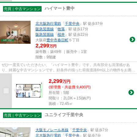
ハイマート豊中
売買｜中古マンション
北大阪急行電鉄
「
千里中央
」駅 徒歩37分
阪急箕面線
「
牧落
」駅 徒歩17分
阪急箕面線
「
桜井
」駅 徒歩22分
大阪府
豊中市
春日町
５丁目
2,299
万円
築年数：築49年 ｜販売中：
1室
階数：9階建
ぜひ一度見ていただきたい、「ハイマート豊中」です。共有部分も清潔感があ
り、綺麗な中古マンションです。好条件の揃った前面道路6m以上の物件をお薦め
いたします。不動産のことで当...
2,299
万
円
(管理費・共益費 9,400円)
所在階：5階
間取り：2LDK＋1S(納戸)
面積：72.45㎡
ユニライフ千里中央
売買｜中古マンション
大阪モノレール本線
「
千里中央
」駅 徒歩7分
北大阪急行電鉄
「
千里中央
」駅 徒歩7分