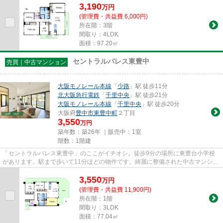
3,190
万
円
(管理費・共益費 6,000円)
所在階：3階
間取り：4LDK
面積：97.20㎡
セントラルパレス東豊中
売買｜中古マンション
大阪モノレール本線
「
少路
」駅 徒歩11分
北大阪急行電鉄
「
千里中央
」駅 徒歩21分
大阪モノレール本線
「
千里中央
」駅 徒歩20分
大阪府
豊中市
東豊中町
２丁目
3,550
万円
築年数：築26年 ｜販売中：
1室
階数：1階建
「セントラルパレス東豊中」のここがイチオシ。徒歩9分の場所に東豊台小学校
があります。駅まで歩いて11分ほどの物件です。綺麗に整備された中古マンショ
ンで清潔感を感じます。交通ア...
3,550
万
円
(管理費・共益費 11,900円)
所在階：1階
間取り：3LDK
面積：77.04㎡