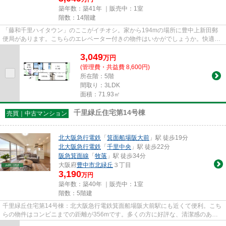
築年数：築41年 ｜販売中：
1室
階数：14階建
「藤和千里ハイタウン」のここがイチオシ。家から194mの場所に豊中上新田郵
便局があります。こちらのエレベーター付きの物件はいかがでしょうか。快適な
地上14階建ての物件。不動産購...
3,049
万
円
(管理費・共益費 8,600円)
所在階：5階
間取り：3LDK
面積：71.93㎡
千里緑丘住宅第14号棟
売買｜中古マンション
北大阪急行電鉄
「
箕面船場阪大前
」駅 徒歩19分
北大阪急行電鉄
「
千里中央
」駅 徒歩22分
阪急箕面線
「
牧落
」駅 徒歩34分
大阪府
豊中市
北緑丘
３丁目
3,190
万円
築年数：築40年 ｜販売中：
1室
階数：5階建
千里緑丘住宅第14号棟：北大阪急行電鉄箕面船場阪大前駅にも近くて便利。こち
らの物件はコンビニまでの距離が356mです。多くの方に好評な、清潔感のある
室内が魅力の中古マンションで...