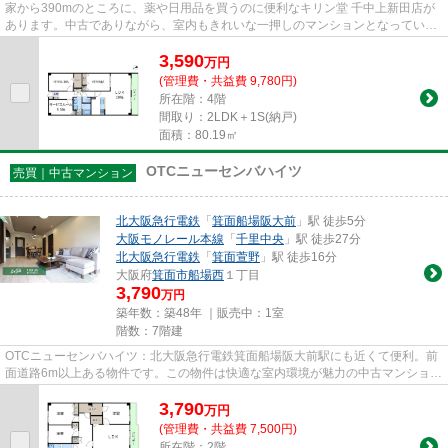
家から390mのところに、薬や日用品を買うのに便利なキリン堂 千中上新田店が
あります。中古でありながら、室内もきれいな一押しのマンションとなっていま
す。12階建てで街並みにも合っ...
3,590
万
円
(管理費・共益費 9,780円)
所在階：4階
間取り：2LDK＋1S(納戸)
面積：80.19㎡
OTCニューセンバハイツ
売買｜中古マンション
北大阪急行電鉄
「
箕面船場阪大前
」駅 徒歩5分
大阪モノレール本線
「
千里中央
」駅 徒歩27分
北大阪急行電鉄
「
箕面萱野
」駅 徒歩16分
大阪府
箕面市
船場西
１丁目
3,790
万円
築年数：築48年 ｜販売中：
1室
階数：7階建
OTCニューセンバハイツ：北大阪急行電鉄箕面船場阪大前駅にも近くて便利。前
面道路6m以上ある物件です。この物件は快適な室内環境が魅力の中古マンション
となっています。徒歩5分で駅...
3,790
万
円
(管理費・共益費 7,500円)
所在階：2階