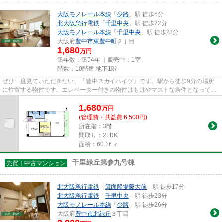
大阪モノレール本線
「
少路
」駅 徒歩6分
北大阪急行電鉄
「
千里中央
」駅 徒歩22分
大阪モノレール本線
「
千里中央
」駅 徒歩23分
大阪府
豊中市
東豊中町
２丁目
1,680
万円
築年数：築54年 ｜販売中：
1室
階数：10階建 地下1階
ぜひ一度見ていただきたい、「豊中スカイハイツ」です。駅から徒歩9分の場所
に位置する物件です。エレベーター付きの物件はもはやマストな条件となってい
ます。築52年の中古マンション...
1,680
万
円
(管理費・共益費 6,500円)
所在階：3階
間取り：2LDK
面積：60.16㎡
千里緑丘第参九号棟
売買｜中古マンション
北大阪急行電鉄
「
箕面船場阪大前
」駅 徒歩17分
北大阪急行電鉄
「
千里中央
」駅 徒歩23分
大阪モノレール本線
「
少路
」駅 徒歩26分
大阪府
豊中市
北緑丘
３丁目