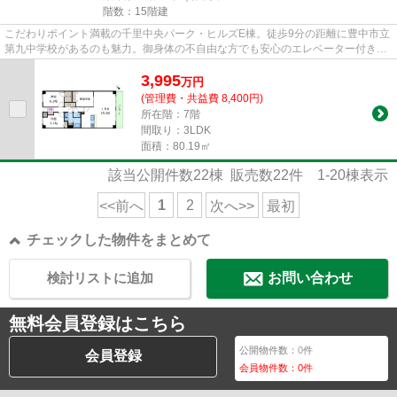
階数：15階建
こだわりポイント満載の千里中央パーク・ヒルズE棟。徒歩9分の距離に豊中市立
第九中学校があるのも魅力。御身体の不自由な方でも安心のエレベーター付きの
物件となっています。駅まで...
3,995
万
円
(管理費・共益費 8,400円)
所在階：7階
間取り：3LDK
面積：80.19㎡
該当公開件数
22
棟 販売数
22
件
1-20
棟表示
1
2
<<前へ
次へ>>
最初
チェックした物件をまとめて
検討リストに追加
お問い合わせ
無料会員登録はこちら
公開物件数：
0
件
会員登録
会員物件数：
0
件