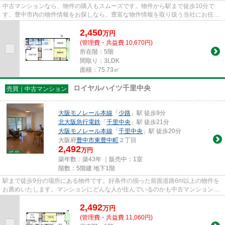
中古マンションなら、物件の購入もスムーズです。物件から駅まで徒歩10分で
す。豊中市内の物件情報をお探しなら、豊富な物件情報を取り扱う当社にお任せ
下さい。地域に詳しくて経験豊...
2,450
万
円
(管理費・共益費 10,670円)
所在階：5階
間取り：3LDK
面積：75.73㎡
ロイヤルハイツ千里中央
売買｜中古マンション
大阪モノレール本線
「
少路
」駅 徒歩9分
北大阪急行電鉄
「
千里中央
」駅 徒歩21分
大阪モノレール本線
「
千里中央
」駅 徒歩20分
大阪府
豊中市
東豊中町
２丁目
2,492
万円
築年数：築43年 ｜販売中：
1室
階数：5階建 地下1階
駅まで徒歩9分の場所にある物件です。好条件の揃った前面道路6m以上の物件を
お薦めいたします。マンションにどんな人が住んでいるのかも中古マンションな
ら事前に知れます。不動産購入...
2,492
万
円
(管理費・共益費 11,060円)