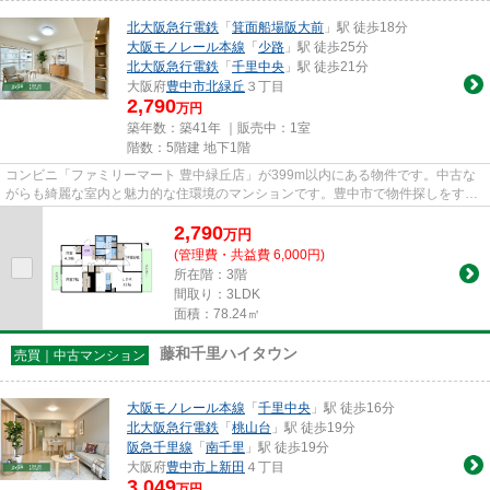
北大阪急行電鉄
「
箕面船場阪大前
」駅 徒歩18分
大阪モノレール本線
「
少路
」駅 徒歩25分
北大阪急行電鉄
「
千里中央
」駅 徒歩21分
大阪府
豊中市
北緑丘
３丁目
2,790
万円
築年数：築41年 ｜販売中：
1室
階数：5階建 地下1階
コンビニ「ファミリーマート 豊中緑丘店」が399m以内にある物件です。中古な
がらも綺麗な室内と魅力的な住環境のマンションです。豊中市で物件探しをする
なら、信頼と実績のある当社に...
2,790
万
円
(管理費・共益費 6,000円)
所在階：3階
間取り：3LDK
面積：78.24㎡
藤和千里ハイタウン
売買｜中古マンション
大阪モノレール本線
「
千里中央
」駅 徒歩16分
北大阪急行電鉄
「
桃山台
」駅 徒歩19分
阪急千里線
「
南千里
」駅 徒歩19分
大阪府
豊中市
上新田
４丁目
3,049
万円