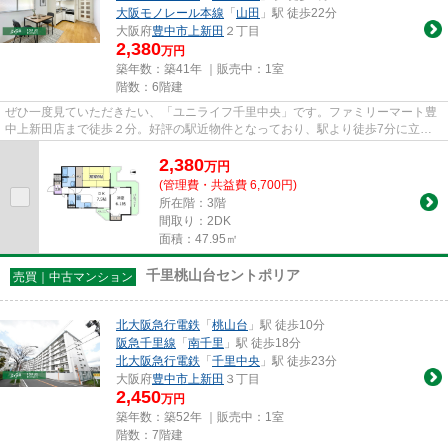
大阪モノレール本線
「
山田
」駅 徒歩22分
大阪府
豊中市
上新田
２丁目
2,380
万円
築年数：築41年 ｜販売中：
1室
階数：6階建
ぜひ一度見ていただきたい、「ユニライフ千里中央」です。ファミリーマート豊
中上新田店まで徒歩２分。好評の駅近物件となっており、駅より徒歩7分に立地
しています。交通アクセスが良...
2,380
万
円
(管理費・共益費 6,700円)
所在階：3階
間取り：2DK
面積：47.95㎡
千里桃山台セントポリア
売買｜中古マンション
北大阪急行電鉄
「
桃山台
」駅 徒歩10分
阪急千里線
「
南千里
」駅 徒歩18分
北大阪急行電鉄
「
千里中央
」駅 徒歩23分
大阪府
豊中市
上新田
３丁目
2,450
万円
築年数：築52年 ｜販売中：
1室
階数：7階建