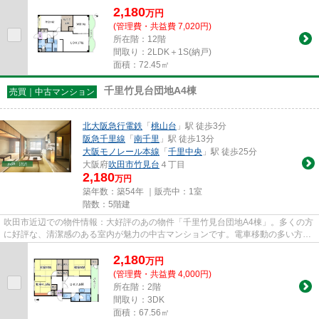
2,180
万
円
(管理費・共益費 7,020円)
所在階：12階
間取り：2LDK＋1S(納戸)
面積：72.45㎡
千里竹見台団地A4棟
売買｜中古マンション
北大阪急行電鉄
「
桃山台
」駅 徒歩3分
阪急千里線
「
南千里
」駅 徒歩13分
大阪モノレール本線
「
千里中央
」駅 徒歩25分
大阪府
吹田市
竹見台
４丁目
2,180
万円
築年数：築54年 ｜販売中：
1室
階数：5階建
吹田市近辺での物件情報：大好評のあの物件「千里竹見台団地A4棟」。多くの方
に好評な、清潔感のある室内が魅力の中古マンションです。電車移動の多い方に
は、駅から徒歩3分の物件がお...
2,180
万
円
(管理費・共益費 4,000円)
所在階：2階
間取り：3DK
面積：67.56㎡