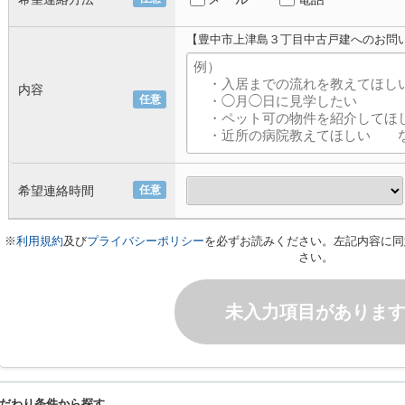
【豊中市上津島３丁目中古戸建へのお問
内容
任意
希望連絡時間
任意
※
利用規約
及び
プライバシーポリシー
を必ずお読みください。左記内容に同
さい。
未入力項目がありま
だわり条件から探す