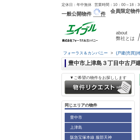
定休日：年中無休 営業時間：10：00～18：30
会員限定物
一般公開物件
件
about
弊社とは
フォーラス＆カンパニー
>
(戸建(売買)
豊中市上津島３丁目中古戸
▼ご希望の物件をお探しします
同じエリアの物件
豊中市
上津島
阪急宝塚本線 服部天神