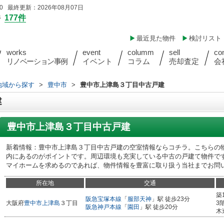
 最終更新：2026年08月07日
件
177件
最近見た物件
検討リスト
works
event
columm
sell
co
リノベーション事例
イベント
コラム
売却査定
会
)地域から探す
>
豊中市
>
豊中市上津島３丁目中古戸建
建
豊中市上津島３丁目中古戸建
新着情報：豊中市上津島３丁目中古戸建の空室情報ならコチラ。こちらの物
内にあるのがポイントです。周辺環境も充実している中古の戸建て物件で
マイホームを求めるのであれば、物件情報を豊富に取り扱う当社までお問
所在地
交通
築
阪急宝塚本線
「
服部天神
」駅 徒歩23分
大阪府
豊中市
上津島
３丁目
3
阪急神戸本線
「
園田
」駅 徒歩20分
木