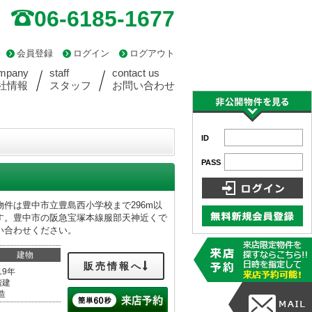
06-6185-1677
会員登録
ログイン
ログアウト
mpany
staff
contact us
社情報
スタッフ
お問い合わせ
ID
PASS
件は豊中市立豊島西小学校まで296m以
す。豊中市の阪急宝塚本線服部天神近くで
い合わせください。
建物
販売情報へ
19年
階建
造