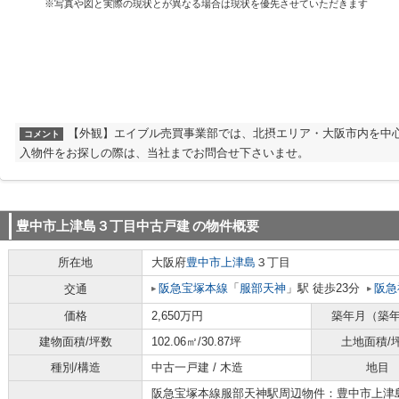
※写真や図と実際の現状とが異なる場合は現状を優先させていただきます
【外観】エイブル売買事業部では、北摂エリア・大阪市内を中
コメント
入物件をお探しの際は、当社までお問合せ下さいませ。
豊中市上津島３丁目中古戸建
の物件概要
所在地
大阪府
豊中市
上津島
３丁目
阪急宝塚本線
「
服部天神
」駅 徒歩23分
阪急
交通
価格
2,650万円
築年月（築
建物面積/坪数
102.06㎡/30.87坪
土地面積/
種別/構造
中古一戸建 / 木造
地目
阪急宝塚本線服部天神駅周辺物件：豊中市上津