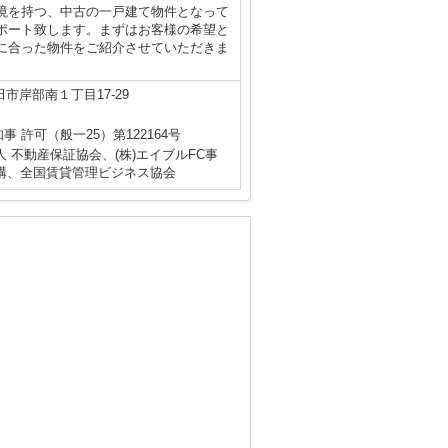
境を持つ、中古の一戸建て物件となって
ポート致します。まずはお客様の希望と
に合った物件をご紹介させていただきま
市岸部南１丁目17-29
知事 許可（般一25）第122164号
 不動産保証協会、(株)エイブルFC事
構、全国賃貸管理ビジネス協会