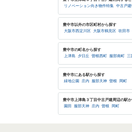
リノベーション向き物件特集
中古戸建
豊中市以外の市区町村から探す
大阪市西淀川区
大阪市鶴見区
吹田市
豊中市の町名から探す
上津島
夕日丘
曽根西町
服部南町
三
豊中市にある駅から探す
緑地公園
庄内
服部天神
曽根
岡町
豊中市上津島３丁目中古戸建周辺の駅か
園田
服部天神
庄内
曽根
岡町