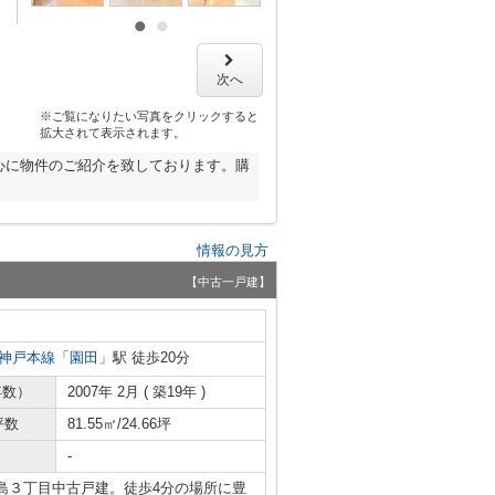
次へ
※ご覧になりたい写真をクリックすると
拡大されて表示されます。
心に物件のご紹介を致しております。購
情報の見方
【中古一戸建】
神戸本線
「
園田
」駅 徒歩20分
年数）
2007年 2月 ( 築19年 )
坪数
81.55㎡/24.66坪
-
島３丁目中古戸建。徒歩4分の場所に豊