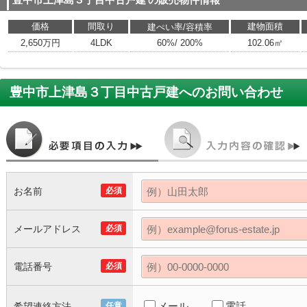
豊中市上津島３丁目中古戸建
の販売物件情報
価格
間取り
建物面積
建ぺい率/容積率
2,650万円
4LDK
60%/ 200%
102.06㎡
豊中市上津島３丁目中古戸建
へのお問い合わせ
お名前
必須
メールアドレス
必須
電話番号
必須
メール
電話
希望連絡方法
任意