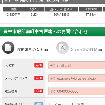
豊中市服部南町中古戸建
の販売物件情報
価格
間取り
建物面積
建ぺい率/容積率
3,680万円
3LDK
60%/ 188%
87.88㎡
豊中市服部南町中古戸建
へのお問い合わせ
お名前
必須
メールアドレス
必須
電話番号
必須
メール
電話
希望連絡方法
任意