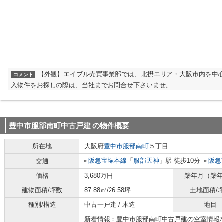
【外観】エイブル売買事業部では、北摂エリア・大阪市内を中
コメント
入物件をお探しの際は、当社までお問合せ下さいませ。
豊中市服部南町中古戸建
の物件概要
所在地
大阪府
豊中市
服部南町
５丁目
阪急宝塚本線
「
服部天神
」駅 徒歩10分
阪急
交通
価格
3,680万円
築年月（築
建物面積/坪数
87.88㎡/26.58坪
土地面積/
種別/構造
中古一戸建 / 木造
地目
新着情報：豊中市服部南町中古戸建の空室情報