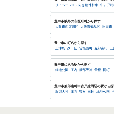
リノベーション向き物件特集
中古戸建
豊中市以外の市区町村から探す
大阪市西淀川区
大阪市鶴見区
吹田市
豊中市の町名から探す
上津島
夕日丘
曽根西町
服部南町
三
豊中市にある駅から探す
緑地公園
庄内
服部天神
曽根
岡町
豊中市服部南町中古戸建周辺の駅から探
服部天神
庄内
曽根
三国
緑地公園