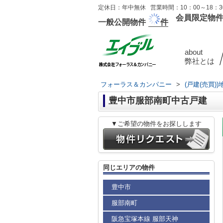
定休日：年中無休 営業時間：10：00～18：30
会員限定物
一般公開物件
件
about
弊社とは
フォーラス＆カンパニー
>
(戸建(売買)
豊中市服部南町中古戸建
▼ご希望の物件をお探しします
同じエリアの物件
豊中市
服部南町
阪急宝塚本線 服部天神