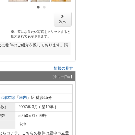
次へ
※ご覧になりたい写真をクリックすると
拡大されて表示されます。
心に物件のご紹介を致しております。購
情報の見方
【中古一戸建】
宝塚本線
「
庄内
」駅 徒歩15分
年数）
2007年 3月 ( 築19年 )
坪数
59.50㎡/17.99坪
宅地
ならコチラ。こちらの物件は豊中市立豊