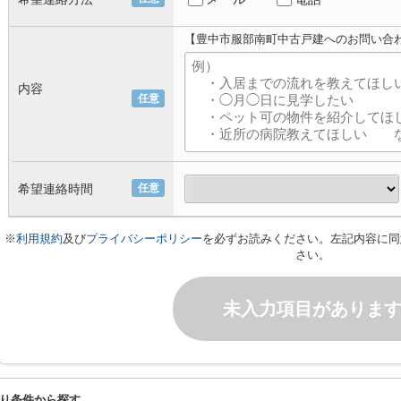
【豊中市服部南町中古戸建へのお問い合
内容
任意
希望連絡時間
任意
※
利用規約
及び
プライバシーポリシー
を必ずお読みください。左記内容に同
さい。
未入力項目がありま
り条件から探す