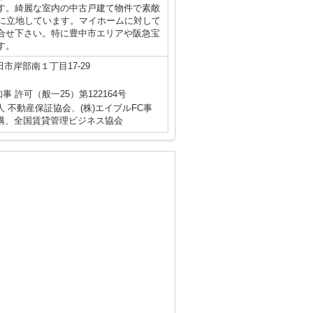
です。綺麗な室内の中古戸建て物件で素敵
内に立地しています。マイホームに対して
合せ下さい。特に豊中市エリアや阪急宝
す。
市岸部南１丁目17-29
知事 許可（般一25）第122164号
 不動産保証協会、(株)エイブルFC事
構、全国賃貸管理ビジネス協会