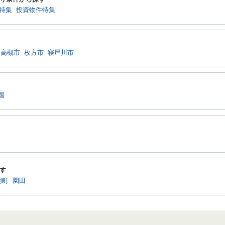
特集
投資物件特集
高槻市
枚方市
寝屋川市
国
す
岡町
園田