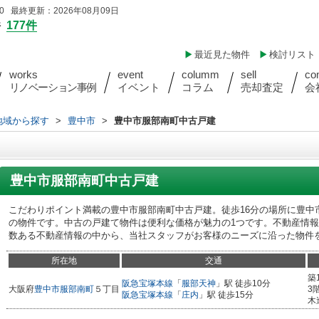
 最終更新：2026年08月09日
件
177件
最近見た物件
検討リスト
works
event
columm
sell
co
リノベーション事例
イベント
コラム
売却査定
会
)地域から探す
>
豊中市
>
豊中市服部南町中古戸建
豊中市服部南町中古戸建
こだわりポイント満載の豊中市服部南町中古戸建。徒歩16分の場所に豊中
の物件です。中古の戸建て物件は便利な価格が魅力の1つです。不動産情
数ある不動産情報の中から、当社スタッフがお客様のニーズに沿った物件
所在地
交通
築
阪急宝塚本線
「
服部天神
」駅 徒歩10分
大阪府
豊中市
服部南町
５丁目
3
阪急宝塚本線
「
庄内
」駅 徒歩15分
木