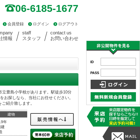
06-6185-1677
会員登録
ログイン
ログアウト
mpany
staff
contact us
社情報
スタッフ
お問い合わせ
ID
PASS
市立豊島小学校があります。駅徒歩10分
報をお探しなら、当社にお任せください。
をご紹介致します。
建物
販売情報へ
19年
階建
造