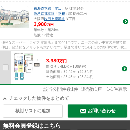
東海道本線
「
岸辺
」駅 徒歩14分
阪急京都本線
「
正雀
」駅 徒歩21分
大阪府
吹田市
岸部北
３丁目
3,980
万円
築年数：築24年
階数：2階建
便利なスーパー「ライフ 岸部店」まで441mです。ニーズの高い中古の戸建て物
件は、経済的なメリットも大きいです。駅まで歩いて14分ほどの物件です。吹田
市エリアや東海道本線岸辺付近...
3,980
万
円
間取り：4LDK＋1S(納戸)
建物面積：
85.45㎡（25.84坪）
土地面積：
85.45㎡（25.84坪）
該当公開件数
1
件 販売数
1
戸
1-1
件表示
チェックした物件をまとめて
検討リストに追加
お問い合わせ
無料会員登録はこちら