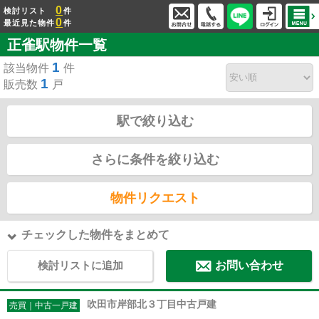
0
検討リスト
件
0
最近見た物件
件
正雀駅物件一覧
1
該当物件
件
1
販売数
戸
駅で絞り込む
さらに条件を絞り込む
物件リクエスト
チェックした物件をまとめて
検討リストに追加
お問い合わせ
吹田市岸部北３丁目中古戸建
売買｜中古一戸建