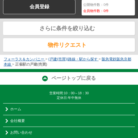
公開物件数：
0
件
会員登録
会員物件数：
0
件
さらに条件を絞り込む
物件リクエスト
フォーラス＆カンパニー
>
(戸建(売買))路線・駅から探す
>
阪急電鉄阪急京都
本線
>
正雀駅の戸建(売買)
ページトップに戻る
営業時間:10：00～18：30
定休日:年中無休
ホーム
会社概要
お問い合わせ