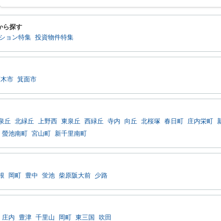
から探す
ション特集
投資物件特集
茨木市
箕面市
泉丘
北緑丘
上野西
東泉丘
西緑丘
寺内
向丘
北桜塚
春日町
庄内栄町
螢池南町
宮山町
新千里南町
根
岡町
豊中
蛍池
柴原阪大前
少路
庄内
豊津
千里山
岡町
東三国
吹田