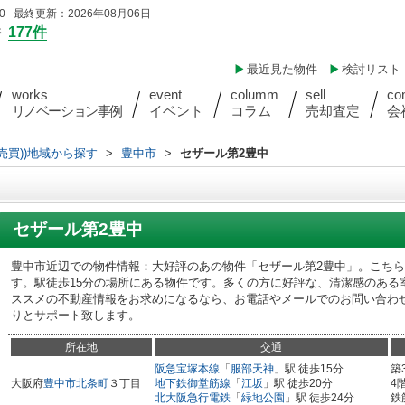
 最終更新：2026年08月06日
件
177件
最近見た物件
検討リスト
works
event
columm
sell
co
リノベーション事例
イベント
コラム
売却査定
会
売買))地域から探す
>
豊中市
>
セザール第2豊中
セザール第2豊中
豊中市近辺での物件情報：大好評のあの物件「セザール第2豊中」。こちら
す。駅徒歩15分の場所にある物件です。多くの方に好評な、清潔感のある
ススメの不動産情報をお求めになるなら、お電話やメールでのお問い合わ
りとサポート致します。
所在地
交通
阪急宝塚本線
「
服部天神
」駅 徒歩15分
築
大阪府
豊中市
北条町
３丁目
地下鉄御堂筋線
「
江坂
」駅 徒歩20分
4
北大阪急行電鉄
「
緑地公園
」駅 徒歩24分
鉄