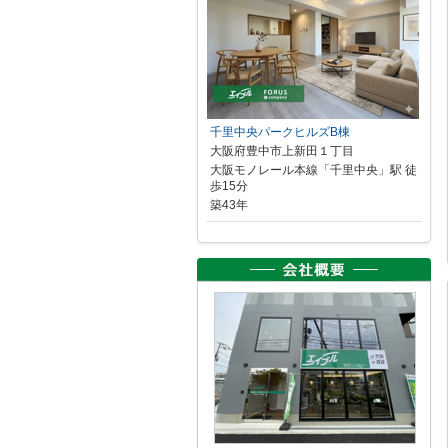
千里中央パークヒルズB棟
大阪府豊中市上新田１丁目
大阪モノレール本線「千里中央」駅 徒
歩15分
築43年