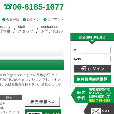
06-6185-1677
会員登録
ログイン
ログアウト
mpany
staff
contact us
社情報
スタッフ
お問い合わせ
ID
PASS
の物件はコンビニまでの距離が371mで
室内が魅力の中古マンションです。当社オ
せ、又は直接お尋ね下さい。当社がしっか
建物
販売情報へ
37年
階建
筋コンクリート