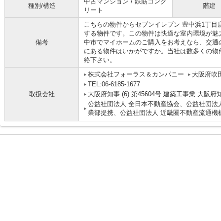
中古マンション / 鉄筋コンク
種別/構造
階建
リート
こちらの物件からセブンイレブン 豊中浜1丁目店
する物件です。この物件は快適な室内環境が魅
備考
中市でマイホームのご購入をお考えなら、交通
にある物件はいかがですか。当社は数多くの物
絡下さい。
株式会社フォーラス＆カンパニー
大阪府吹田
TEL:06-6185-1677
取扱会社
大阪府知事 (6) 第45604号 建築工事業 大阪府
公益社団法人 全日本不動産協会、公益社団法人
業部提携、公益社団法人 近畿圏不動産流通機