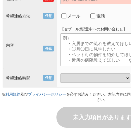
メール
電話
希望連絡方法
任意
【セザール第2豊中へのお問い合わせ】
内容
任意
希望連絡時間
任意
※
利用規約
及び
プライバシーポリシー
を必ずお読みください。左記内容に同
さい。
未入力項目がありま