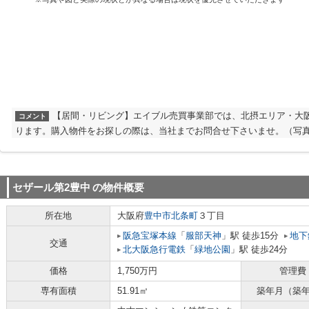
【居間・リビング】エイブル売買事業部では、北摂エリア・大
コメント
ります。購入物件をお探しの際は、当社までお問合せ下さいませ。（写真
セザール第2豊中
の物件概要
所在地
大阪府
豊中市
北条町
３丁目
阪急宝塚本線
「
服部天神
」駅 徒歩15分
地下
交通
北大阪急行電鉄
「
緑地公園
」駅 徒歩24分
価格
1,750万円
管理費
専有面積
51.91㎡
築年月（築