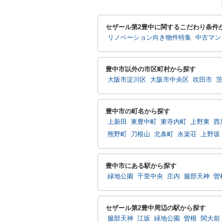
セザール第2豊中に関するこだわり条件
リノベーション向き物件特集
中古マン
豊中市以外の市区町村から探す
大阪市淀川区
大阪市中央区
吹田市
豊中市の町名から探す
上新田
東豊中町
東寺内町
上野東
西
熊野町
刀根山
北条町
永楽荘
上野坂
豊中市にある駅から探す
緑地公園
千里中央
庄内
服部天神
曽
セザール第2豊中周辺の駅から探す
服部天神
江坂
緑地公園
曽根
関大前