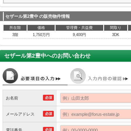
セザール第2豊中
の販売物件情報
所在階
価格
管理費・共益費
間取り
3階
1,750万円
9,400円
3DK
セザール第2豊中
へのお問い合わせ
お名前
必須
メールアドレス
必須
電話番号
必須