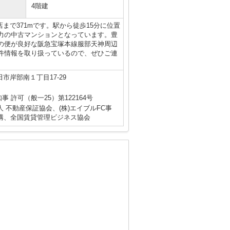
4階建
まで371mです。駅から徒歩15分に位置
力の中古マンションとなっています。豊
の便が良好な阪急宝塚本線服部天神周辺
件情報を取り扱っているので、ぜひご連
市岸部南１丁目17-29
知事 許可（般一25）第122164号
 不動産保証協会、(株)エイブルFC事
構、全国賃貸管理ビジネス協会