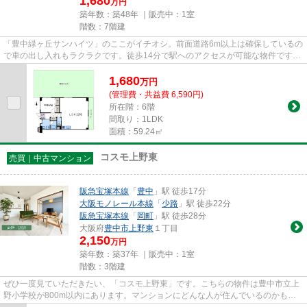
1,680
万円
築年数：築48年 ｜販売中：
1室
階数：7階建
「豊中緑ヶ丘サンハイツ」のここがイチオシ。前面道路6m以上は確保しているの
で車の出し入れもラクラクです。徒歩14分で駅へのアクセスが可能な物件です。
こちらの物件はエレベーター...
1,680
万
円
(管理費・共益費 6,590円)
所在階：6階
間取り：1LDK
面積：59.24㎡
コスモ上野東
売買｜中古マンション
阪急宝塚本線
「
豊中
」駅 徒歩17分
大阪モノレール本線
「
少路
」駅 徒歩22分
阪急宝塚本線
「
岡町
」駅 徒歩28分
大阪府
豊中市
上野東
１丁目
2,150
万円
築年数：築37年 ｜販売中：
1室
階数：3階建
ぜひ一度見ていただきたい、「コスモ上野東」です。こちらの物件は豊中市立上
野小学校が800m以内にあります。マンションにどんな人が住んでいるのかも中