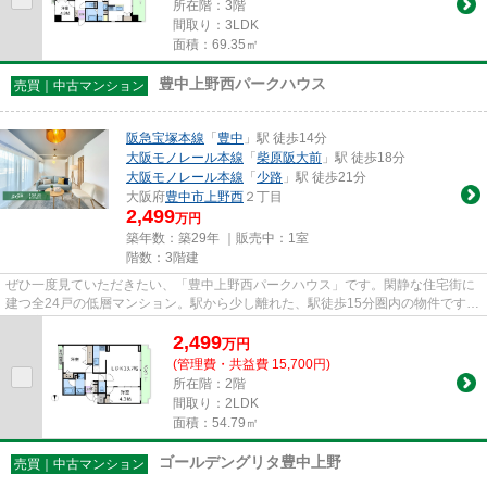
所在階：3階
間取り：3LDK
面積：69.35㎡
豊中上野西パークハウス
売買｜中古マンション
阪急宝塚本線
「
豊中
」駅 徒歩14分
大阪モノレール本線
「
柴原阪大前
」駅 徒歩18分
大阪モノレール本線
「
少路
」駅 徒歩21分
大阪府
豊中市
上野西
２丁目
2,499
万円
築年数：築29年 ｜販売中：
1室
階数：3階建
ぜひ一度見ていただきたい、「豊中上野西パークハウス」です。閑静な住宅街に
建つ全24戸の低層マンション。駅から少し離れた、駅徒歩15分圏内の物件です。
不動産のことでお悩みなら、...
2,499
万
円
(管理費・共益費 15,700円)
所在階：2階
間取り：2LDK
面積：54.79㎡
ゴールデングリタ豊中上野
売買｜中古マンション