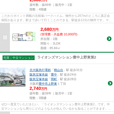
万円
築年数：築46年 ｜販売中：
1室
階数：4階建
こだわりポイント満載の北桜塚パークハイム。物件から267mのところに真正会
病院があります。駅まで歩いて行くことのできる、駅徒歩12分の物件です。マン
ションにどんな人が住んでいる...
2,680
万
円
(管理費・共益費 10,000円)
所在階：1階
間取り：3LDK
面積：85.84㎡
ライオンズマンション豊中上野東第2
売買｜中古マンション
北大阪急行電鉄
「
桃山台
」駅 徒歩31分
阪急宝塚本線
「
豊中
」駅 徒歩24分
阪急宝塚本線
「
岡町
」駅 徒歩28分
大阪府
豊中市
上野東
１丁目
2,740
万円
築年数：築38年 ｜販売中：
1室
階数：3階建
ぜひ一度見ていただきたい、「ライオンズマンション豊中上野東第2」です。中
古マンションなら周りにどのような人が住んでいるかも知ることができます。風
雨の侵入を防ぎ骨組みを守る外...