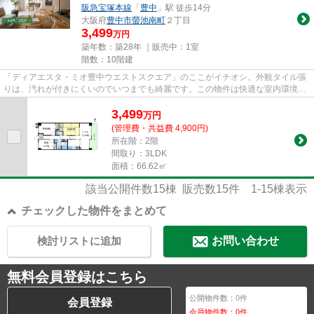
阪急宝塚本線
「
豊中
」駅 徒歩14分
大阪府
豊中市
螢池南町
２丁目
3,499
万円
築年数：築28年 ｜販売中：
1室
階数：10階建
「ディアエスタ・ミオ豊中ウエストスクエア」のここがイチオシ。外観タイル張
りは、汚れが付きにくいのでいつまでも綺麗です。この物件は快適な室内環境が
魅力の中古マンションとなっ...
3,499
万
円
(管理費・共益費 4,900円)
所在階：2階
間取り：3LDK
面積：66.62㎡
該当公開件数
15
棟 販売数
15
件
1-15
棟表示
チェックした物件をまとめて
検討リストに追加
お問い合わせ
無料会員登録はこちら
公開物件数：
0
件
会員登録
会員物件数：
0
件