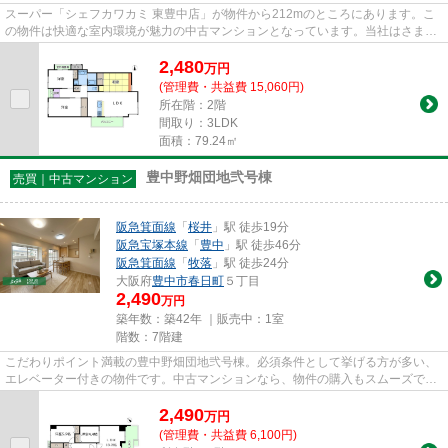
スーパー「シェフカワカミ 東豊中店」が物件から212mのところにあります。こ
の物件は快適な室内環境が魅力の中古マンションとなっています。当社はさまざ
まな物件情報をご紹介しており...
2,480
万
円
(管理費・共益費 15,060円)
所在階：2階
間取り：3LDK
面積：79.24㎡
豊中野畑団地弐号棟
売買｜中古マンション
阪急箕面線
「
桜井
」駅 徒歩19分
阪急宝塚本線
「
豊中
」駅 徒歩46分
阪急箕面線
「
牧落
」駅 徒歩24分
大阪府
豊中市
春日町
５丁目
2,490
万円
築年数：築42年 ｜販売中：
1室
階数：7階建
こだわりポイント満載の豊中野畑団地弐号棟。必須条件として挙げる方が多い、
エレベーター付きの物件です。中古マンションなら、物件の購入もスムーズで
す。豊中市で不動産をお探しな...
2,490
万
円
(管理費・共益費 6,100円)