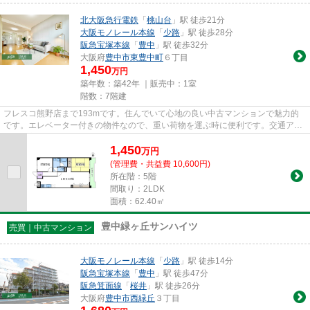
北大阪急行電鉄
「
桃山台
」駅 徒歩21分
大阪モノレール本線
「
少路
」駅 徒歩28分
阪急宝塚本線
「
豊中
」駅 徒歩32分
大阪府
豊中市
東豊中町
６丁目
1,450
万円
築年数：築42年 ｜販売中：
1室
階数：7階建
フレスコ熊野店まで193mです。住んでいて心地の良い中古マンションで魅力的
です。エレベーター付きの物件なので、重い荷物を運ぶ時に便利です。交通アク
セスが良好な北大阪急行電鉄桃...
1,450
万
円
(管理費・共益費 10,600円)
所在階：5階
間取り：2LDK
面積：62.40㎡
豊中緑ヶ丘サンハイツ
売買｜中古マンション
大阪モノレール本線
「
少路
」駅 徒歩14分
阪急宝塚本線
「
豊中
」駅 徒歩47分
阪急箕面線
「
桜井
」駅 徒歩26分
大阪府
豊中市
西緑丘
３丁目