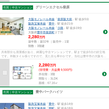
グリーンエクセル柴原
売買｜中古マンション
大阪モノレール本線
「
柴原阪大前
」駅 徒歩5分
阪急宝塚本線
「
豊中
」駅 徒歩21分
大阪モノレール本線
「
少路
」駅 徒歩19分
大阪府
豊中市
柴原町
２丁目
2,280
万円
築年数：築32年 ｜販売中：
1室
階数：3階建
共有部分も清潔感があり、綺麗な中古マンションです。駅まで徒歩5分の好立地
です。外観タイル張りですので、見た目も華やかです。当社は豊中市の大阪モノ
レール本線柴原阪大前周辺物件...
2,280
万
円
(管理費・共益費 9,500円)
所在階：3階
間取り：3LDK
面積：67.16㎡
豊中パークハイツ
売買｜中古マンション
阪急宝塚本線
「
豊中
」駅 徒歩14分
阪急宝塚本線
「
岡町
」駅 徒歩18分