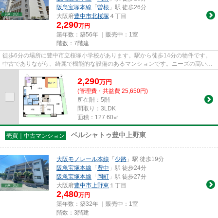
阪急宝塚本線
「
曽根
」駅 徒歩26分
大阪府
豊中市
北桜塚
４丁目
2,290
万円
築年数：築56年 ｜販売中：
1室
階数：7階建
徒歩6分の場所に豊中市立桜塚小学校があります。駅から徒歩14分の物件です。
中古でありながら、綺麗で機能的な設備のあるマンションです。ニーズの高いエ
レベーター付きの物件はこちら...
2,290
万
円
(管理費・共益費 25,650円)
所在階：5階
間取り：3LDK
面積：127.60㎡
ベルシャトゥ豊中上野東
売買｜中古マンション
大阪モノレール本線
「
少路
」駅 徒歩19分
阪急宝塚本線
「
豊中
」駅 徒歩24分
阪急宝塚本線
「
岡町
」駅 徒歩27分
大阪府
豊中市
上野東
１丁目
2,480
万円
築年数：築32年 ｜販売中：
1室
階数：3階建