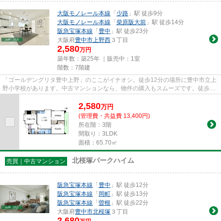
大阪モノレール本線
「
少路
」駅 徒歩9分
大阪モノレール本線
「
柴原阪大前
」駅 徒歩14分
阪急宝塚本線
「
豊中
」駅 徒歩23分
大阪府
豊中市
上野西
３丁目
2,580
万円
築年数：築25年 ｜販売中：
1室
階数：7階建
「ゴールデングリタ豊中上野」のここがイチオシ。徒歩12分の場所に豊中市立上
野小学校があります。中古マンションなら、物件の購入もスムーズです。徒歩9
分圏内に立地する物件です。不...
2,580
万
円
(管理費・共益費 13,400円)
所在階：3階
間取り：3LDK
面積：65.70㎡
北桜塚パークハイム
売買｜中古マンション
阪急宝塚本線
「
豊中
」駅 徒歩12分
阪急宝塚本線
「
岡町
」駅 徒歩13分
阪急宝塚本線
「
曽根
」駅 徒歩22分
大阪府
豊中市
北桜塚
３丁目
2,680