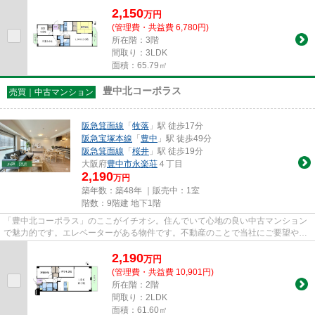
古マンションなら事前に知れま...
2,150
万
円
(管理費・共益費 6,780円)
所在階：3階
間取り：3LDK
面積：65.79㎡
豊中北コーポラス
売買｜中古マンション
阪急箕面線
「
牧落
」駅 徒歩17分
阪急宝塚本線
「
豊中
」駅 徒歩49分
阪急箕面線
「
桜井
」駅 徒歩19分
大阪府
豊中市
永楽荘
４丁目
2,190
万円
築年数：築48年 ｜販売中：
1室
階数：9階建 地下1階
「豊中北コーポラス」のここがイチオシ。住んでいて心地の良い中古マンション
で魅力的です。エレベーターがある物件です。不動産のことで当社にご要望やご
不明な点などがあれば、メー...
2,190
万
円
(管理費・共益費 10,901円)
所在階：2階
間取り：2LDK
面積：61.60㎡