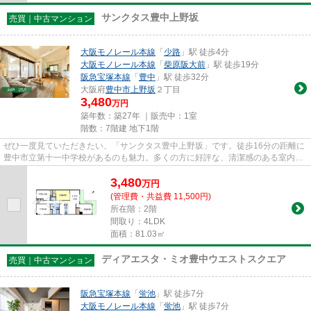
サンクタス豊中上野坂
売買｜中古マンション
大阪モノレール本線
「
少路
」駅 徒歩4分
大阪モノレール本線
「
柴原阪大前
」駅 徒歩19分
阪急宝塚本線
「
豊中
」駅 徒歩32分
大阪府
豊中市
上野坂
２丁目
3,480
万円
築年数：築27年 ｜販売中：
1室
階数：7階建 地下1階
ぜひ一度見ていただきたい、「サンクタス豊中上野坂」です。徒歩16分の距離に
豊中市立第十一中学校があるのも魅力。多くの方に好評な、清潔感のある室内が
魅力の中古マンションです。...
3,480
万
円
(管理費・共益費 11,500円)
所在階：2階
間取り：4LDK
面積：81.03㎡
ディアエスタ・ミオ豊中ウエストスクエア
売買｜中古マンション
阪急宝塚本線
「
蛍池
」駅 徒歩7分
大阪モノレール本線
「
蛍池
」駅 徒歩7分