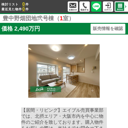
0
検討リスト
件
0
最近見た物件
件
豊中野畑団地弐号棟（
1
室）
価格
2,490万円
販売情報を確認
【居間・リビング】エイブル売買事業部
では、北摂エリア・大阪市内を中心に物
件のご紹介を致しております。購入物件