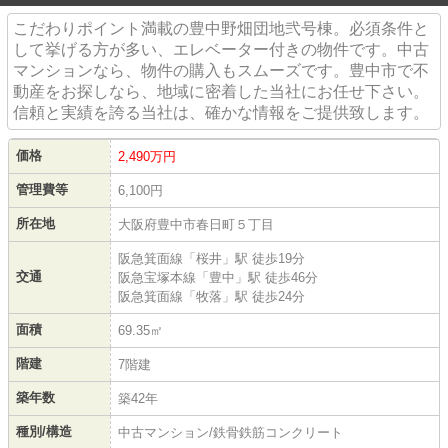
こだわりポイント満載の豊中野畑団地弐号棟。必須条件と
して挙げる方が多い、エレベーター付きの物件です。中古
マンションなら、物件の購入もスムーズです。豊中市で不
動産をお探しなら、地域に密着した当社にお任せ下さい。
信頼と実績を誇る当社は、確かな情報をご提供致します。
価格
2,490万円
管理費等
6,100円
所在地
大阪府豊中市春日町５丁目
阪急箕面線「桜井」駅 徒歩19分
交通
阪急宝塚本線「豊中」駅 徒歩46分
阪急箕面線「牧落」駅 徒歩24分
面積
69.35㎡
階建
7階建
築年数
築42年
種別/構造
中古マンション/鉄骨鉄筋コンクリート