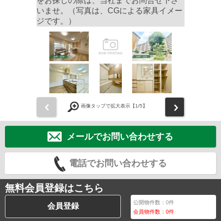
をお探しの際は、当社までお問合せ下さ
いませ。（写真は、CGによる家具イメー
ジです。）
前
次
画像タップで拡大表示【
1
/5】
メールでお問い合わせする
電話でお問い合わせする
無料会員登録はこちら
公開物件数：
0
件
会員登録
会員物件数：
0
件