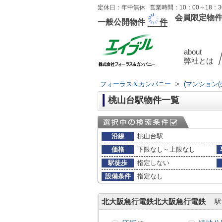
定休日：年中無休 営業時間：10：00～18：30
会員限定物
一般公開物件
件
about
弊社とは
フォーラス＆カンパニー
>
(マンション
桃山台駅物件一覧
沿線
桃山台駅
価格
下限なし～上限なし
駅徒歩
指定しない
設備条件
指定なし
北大阪急行電鉄北大阪急行電鉄
駅