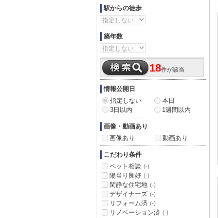
駅からの徒歩
築年数
18
件が該当
情報公開日
指定しない
本日
3日以内
1週間以内
画像・動画あり
画像あり
動画あり
こだわり条件
ペット相談
(-)
陽当り良好
(-)
閑静な住宅地
(-)
デザイナーズ
(-)
リフォーム済
(-)
リノベーション済
(-)