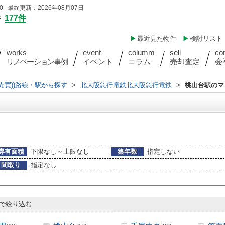
 最終更新：2026年08月07日
件
177件
最近見た物件
検討リスト
works
event
columm
sell
co
リノベーション事例
イベント
コラム
売却査定
会
(売買))路線・駅から探す
>
北大阪急行電鉄北大阪急行電鉄
>
桃山台駅のマ
専有面積
下限なし～上限なし
築年数
指定しない
間取り
指定なし
で絞り込む