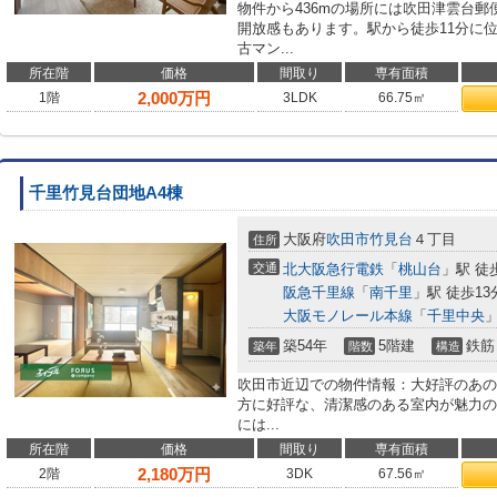
物件から436mの場所には吹田津雲台郵
開放感もあります。駅から徒歩11分に
古マン...
所在階
価格
間取り
専有面積
2,000
万円
1階
3LDK
66.75㎡
千里竹見台団地A4棟
大阪府
吹田市
竹見台
４丁目
住所
交通
北大阪急行電鉄
「
桃山台
」駅 徒
阪急千里線
「
南千里
」駅 徒歩13
大阪モノレール本線
「
千里中央
」
築54年
5階建
鉄筋
築年
階数
構造
吹田市近辺での物件情報：大好評のあの
方に好評な、清潔感のある室内が魅力の
には...
所在階
価格
間取り
専有面積
2,180
万円
2階
3DK
67.56㎡