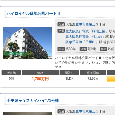
ハイロイヤル緑地公園パートⅡ
大阪府
豊中市
西泉丘
２丁目
住所
交通
北大阪急行電鉄
「
緑地公園
」駅 
北大阪急行電鉄
「
桃山台
」駅 徒
阪急千里線
「
千里山
」駅 徒歩32
築39年
7階建
鉄筋
築年
階数
構造
ハイロイヤル緑地公園パートⅡ：北大阪
いて心地の良い中古マンションで魅力的
マス...
所在階
価格
間取り
専有面積
1,780
万円
5階
3LDK
72.90㎡
千里泉ヶ丘スカイハイツ1号棟
大阪府
豊中市
東泉丘
１丁目
住所