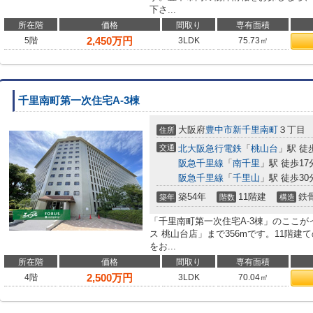
下さ...
所在階
価格
間取り
専有面積
2,450
万円
5階
3LDK
75.73㎡
千里南町第一次住宅A-3棟
大阪府
豊中市
新千里南町
３丁目
住所
交通
北大阪急行電鉄
「
桃山台
」駅 徒
阪急千里線
「
南千里
」駅 徒歩17
阪急千里線
「
千里山
」駅 徒歩30
築54年
11階建
鉄
築年
階数
構造
「千里南町第一次住宅A-3棟」のここ
ス 桃山台店」まで356mです。11階
をお...
所在階
価格
間取り
専有面積
2,500
万円
4階
3LDK
70.04㎡