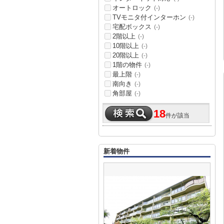
オートロック
(-)
TVモニタ付インターホン
(-)
宅配ボックス
(-)
2階以上
(-)
10階以上
(-)
20階以上
(-)
1階の物件
(-)
最上階
(-)
南向き
(-)
角部屋
(-)
18
件が該当
新着物件