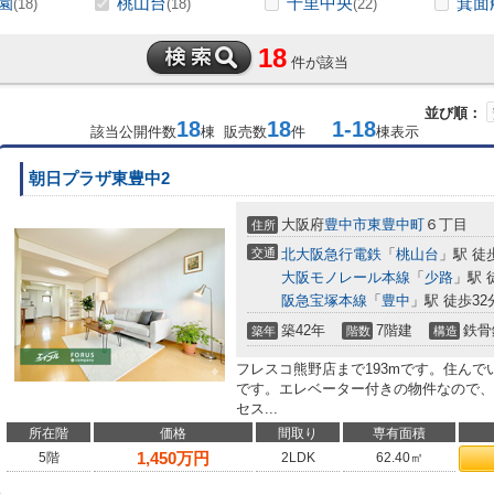
園
桃山台
千里中央
箕面
(18)
(18)
(22)
18
件が該当
並び順：
18
18
1-18
該当公開件数
棟 販売数
件
棟表示
朝日プラザ東豊中2
大阪府
豊中市
東豊中町
６丁目
住所
交通
北大阪急行電鉄
「
桃山台
」駅 徒
大阪モノレール本線
「
少路
」駅 
阪急宝塚本線
「
豊中
」駅 徒歩32
築42年
7階建
鉄骨
築年
階数
構造
フレスコ熊野店まで193mです。住ん
です。エレベーター付きの物件なので、
セス...
所在階
価格
間取り
専有面積
1,450
万円
5階
2LDK
62.40㎡