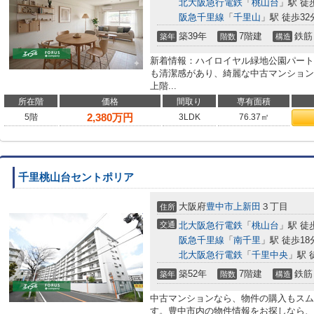
北大阪急行電鉄
「
桃山台
」駅 徒
阪急千里線
「
千里山
」駅 徒歩32
築39年
7階建
鉄筋
築年
階数
構造
新着情報：ハイロイヤル緑地公園パート
も清潔感があり、綺麗な中古マンション
上階...
所在階
価格
間取り
専有面積
2,380
万円
5階
3LDK
76.37㎡
千里桃山台セントポリア
大阪府
豊中市
上新田
３丁目
住所
交通
北大阪急行電鉄
「
桃山台
」駅 徒
阪急千里線
「
南千里
」駅 徒歩18
北大阪急行電鉄
「
千里中央
」駅 
築52年
7階建
鉄筋
築年
階数
構造
中古マンションなら、物件の購入もスム
す。豊中市内の物件情報をお探しなら、