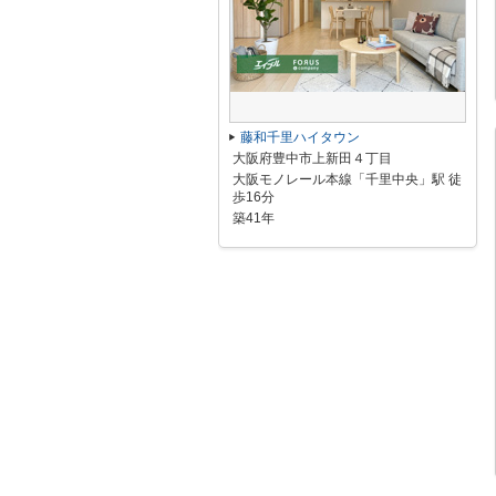
藤和千里ハイタウン
大阪府豊中市上新田４丁目
大阪モノレール本線「千里中央」駅 徒
歩16分
築41年