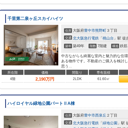
千里第二泉ヶ丘スカイハイツ
大阪府
豊中市
熊野町
３丁目
住所
交通
北大阪急行電鉄
「
桃山台
」駅 徒
築49年
7階建
鉄筋
築年
階数
構造
中古ながらも綺麗な室内と魅力的な住環
ある物件です。不動産のご購入を検討し
思う...
所在階
価格
間取り
専有面積
2,190
万円
4階
2LDK
61.60㎡
ハイロイヤル緑地公園パートⅡA棟
大阪府
豊中市
西泉丘
２丁目
住所
交通
北大阪急行電鉄
「
緑地公園
」駅 