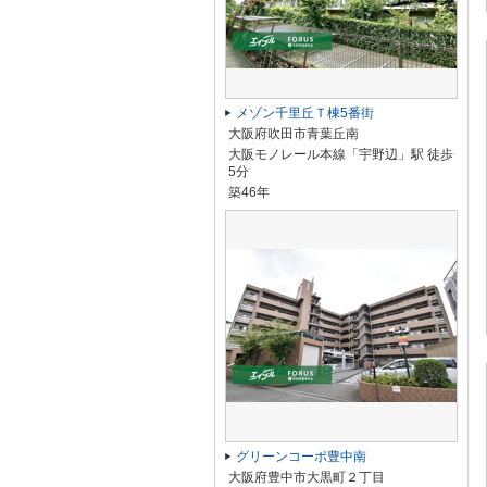
メゾン千里丘Ｔ棟5番街
大阪府吹田市青葉丘南
大阪モノレール本線「宇野辺」駅 徒歩
5分
築46年
グリーンコーポ豊中南
大阪府豊中市大黒町２丁目