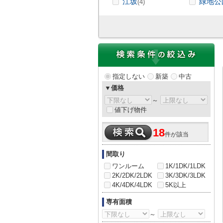
江坂
緑地公
(4)
指定しない
新築
中古
▼価格
～
値下げ物件
18
件が該当
間取り
ワンルーム
1K/1DK/1LDK
2K/2DK/2LDK
3K/3DK/3LDK
4K/4DK/4LDK
5K以上
専有面積
～