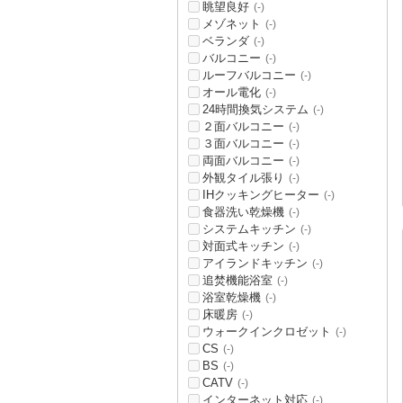
眺望良好
(-)
メゾネット
(-)
ベランダ
(-)
バルコニー
(-)
ルーフバルコニー
(-)
オール電化
(-)
24時間換気システム
(-)
２面バルコニー
(-)
３面バルコニー
(-)
両面バルコニー
(-)
外観タイル張り
(-)
IHクッキングヒーター
(-)
食器洗い乾燥機
(-)
システムキッチン
(-)
対面式キッチン
(-)
アイランドキッチン
(-)
追焚機能浴室
(-)
浴室乾燥機
(-)
床暖房
(-)
ウォークインクロゼット
(-)
CS
(-)
BS
(-)
CATV
(-)
インターネット対応
(-)