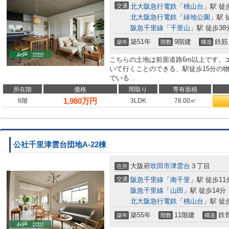
交通
北大阪急行電鉄
「
桃山台
」駅 徒
北大阪急行電鉄
「
緑地公園
」駅 
阪急千里線
「
千里山
」駅 徒歩38
築51年
9階建
鉄筋
築年
階数
構造
こちらの土地は前面道路6m以上です。
いて行くことのできる、駅徒歩15分の
でいる...
所在階
価格
間取り
専有面積
1,980
万円
6階
3LDK
78.00㎡
公社千里津雲台団地A-22棟
大阪府
吹田市
津雲台
３丁目
住所
交通
阪急千里線
「
南千里
」駅 徒歩11
阪急千里線
「
山田
」駅 徒歩14分
北大阪急行電鉄
「
桃山台
」駅 徒
築55年
11階建
鉄
築年
階数
構造