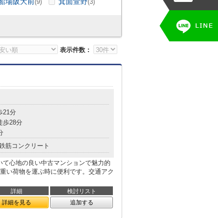
船場阪大前
箕面萱野
(9)
(3)
表示件数：
歩21分
徒歩28分
分
鉄筋コンクリート
でいて心地の良い中古マンションで魅力的
重い荷物を運ぶ時に便利です。交通アク
詳細
検討リスト
詳細を見る
追加する