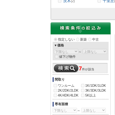
茨木
千里丘
(2)
指定しない
新築
中古
▼価格
～
値下げ物件
7
件が該当
間取り
ワンルーム
1K/1DK/1LDK
2K/2DK/2LDK
3K/3DK/3LDK
4K/4DK/4LDK
5K以上
専有面積
～