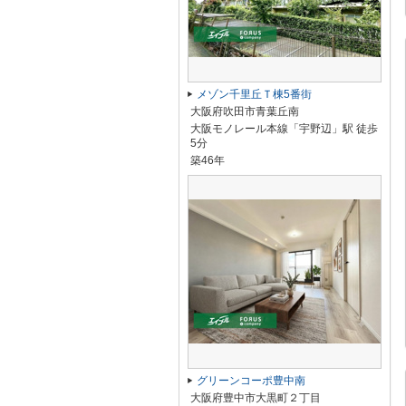
メゾン千里丘Ｔ棟5番街
大阪府吹田市青葉丘南
大阪モノレール本線「宇野辺」駅 徒歩
5分
築46年
グリーンコーポ豊中南
大阪府豊中市大黒町２丁目