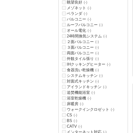
眺望良好
(-)
メゾネット
(-)
ベランダ
(-)
バルコニー
(-)
ルーフバルコニー
(-)
オール電化
(-)
24時間換気システム
(-)
２面バルコニー
(-)
３面バルコニー
(-)
両面バルコニー
(-)
外観タイル張り
(-)
IHクッキングヒーター
(-)
食器洗い乾燥機
(-)
システムキッチン
(-)
対面式キッチン
(-)
アイランドキッチン
(-)
追焚機能浴室
(-)
浴室乾燥機
(-)
床暖房
(-)
ウォークインクロゼット
(-)
CS
(-)
BS
(-)
CATV
(-)
インターネット対応
(-)