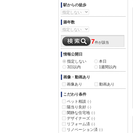
駅からの徒歩
築年数
7
件が該当
情報公開日
指定しない
本日
3日以内
1週間以内
画像・動画あり
画像あり
動画あり
こだわり条件
ペット相談
(-)
陽当り良好
(-)
閑静な住宅地
(-)
デザイナーズ
(-)
リフォーム済
(-)
リノベーション済
(-)