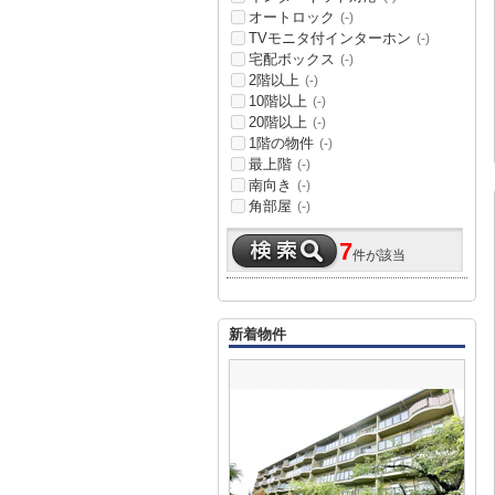
オートロック
(-)
TVモニタ付インターホン
(-)
宅配ボックス
(-)
2階以上
(-)
10階以上
(-)
20階以上
(-)
1階の物件
(-)
最上階
(-)
南向き
(-)
角部屋
(-)
7
件が該当
新着物件