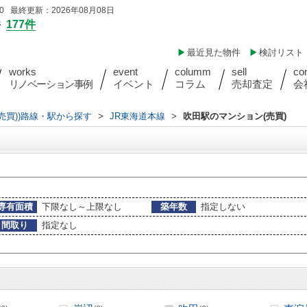
 最終更新：2026年08月08日
件
177件
最近見た物件
検討リスト
works
event
columm
sell
co
リノベーション事例
イベント
コラム
売却査定
会
(売買))路線・駅から探す
>
JR東海道本線
>
吹田駅のマンション(売買)
専有面積
下限なし～上限なし
築年数
指定しない
間取り
指定なし