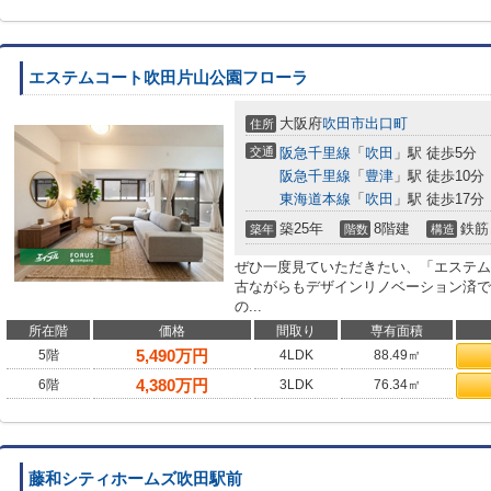
エステムコート吹田片山公園フローラ
大阪府
吹田市
出口町
住所
交通
阪急千里線
「
吹田
」駅 徒歩5分
阪急千里線
「
豊津
」駅 徒歩10分
東海道本線
「
吹田
」駅 徒歩17分
築25年
8階建
鉄筋
築年
階数
構造
ぜひ一度見ていただきたい、「エステム
古ながらもデザインリノベーション済で
の...
所在階
価格
間取り
専有面積
5,490
万円
5階
4LDK
88.49㎡
4,380
万円
6階
3LDK
76.34㎡
藤和シティホームズ吹田駅前