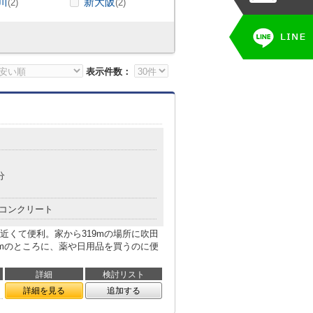
川
新大阪
(2)
(2)
表示件数：
分
コンクリート
近くて便利。家から319mの場所に吹田
1mのところに、薬や日用品を買うのに便
詳細
検討リスト
詳細を見る
追加する