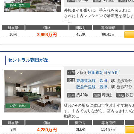
築年
階数
構造
外観タイル張りは、手入れを考えれば、
された中古マンションで清潔感を感じま
ー...
所在階
価格
間取り
専有面積
3,998
万円
10階
4LDK
88.41㎡
セントラル朝日が丘
大阪府
吹田市
朝日が丘町
住所
交通
東海道本線
「
吹田
」駅 徒歩18分
阪急千里線
「
豊津
」駅 徒歩22分
築42年
8階建
鉄筋
築年
階数
構造
徒歩7分の場所に吹田市立片山小学校が
す。中古でありながら、室内もきれいな
動産の...
所在階
価格
間取り
専有面積
4,280
万円
8階
3LDK
114.87㎡