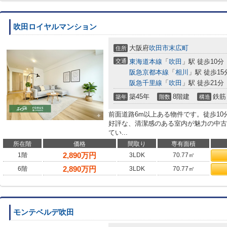
吹田ロイヤルマンション
大阪府
吹田市
末広町
住所
交通
東海道本線
「
吹田
」駅 徒歩10分
阪急京都本線
「
相川
」駅 徒歩15
阪急千里線
「
吹田
」駅 徒歩21分
築45年
8階建
鉄筋
築年
階数
構造
前面道路6m以上ある物件です。徒歩1
好評な、清潔感のある室内が魅力の中古
てい...
所在階
価格
間取り
専有面積
2,890
万円
1階
3LDK
70.77㎡
2,890
万円
6階
3LDK
70.77㎡
モンテベルデ吹田