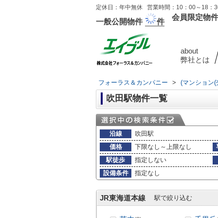
定休日：年中無休 営業時間：10：00～18：30
会員限定物
一般公開物件
件
about
弊社とは
フォーラス＆カンパニー
>
(マンション
吹田駅物件一覧
沿線
吹田駅
価格
下限なし～上限なし
駅徒歩
指定しない
設備条件
指定なし
JR東海道本線
駅で絞り込む