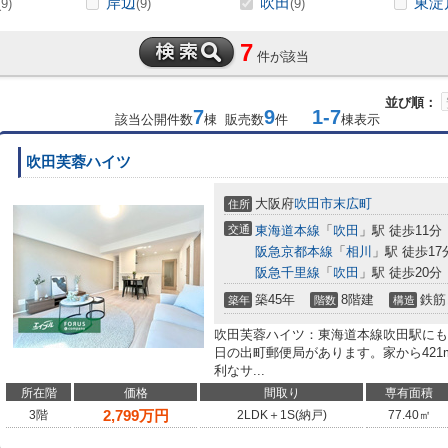
岸辺
吹田
東淀
(9)
(9)
(9)
7
件が該当
並び順：
7
9
1-7
該当公開件数
棟 販売数
件
棟表示
吹田芙蓉ハイツ
大阪府
吹田市
末広町
住所
交通
東海道本線
「
吹田
」駅 徒歩11分
阪急京都本線
「
相川
」駅 徒歩17
阪急千里線
「
吹田
」駅 徒歩20分
築45年
8階建
鉄筋
築年
階数
構造
吹田芙蓉ハイツ：東海道本線吹田駅にも
日の出町郵便局があります。家から42
利なサ...
所在階
価格
間取り
専有面積
2,799
万円
3階
2LDK＋1S(納戸)
77.40㎡