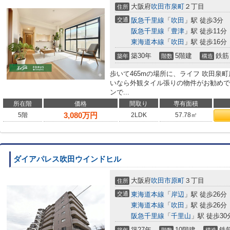
大阪府
吹田市
泉町
２丁目
住所
交通
阪急千里線
「
吹田
」駅 徒歩3分
阪急千里線
「
豊津
」駅 徒歩11分
東海道本線
「
吹田
」駅 徒歩16分
築30年
5階建
鉄筋
築年
階数
構造
歩いて465mの場所に、ライフ 吹田泉
いなら外観タイル張りの物件がお勧めで
ンで...
所在階
価格
間取り
専有面積
3,080
万円
5階
2LDK
57.78㎡
ダイアパレス吹田ウインドヒル
大阪府
吹田市
原町
３丁目
住所
交通
東海道本線
「
岸辺
」駅 徒歩26分
東海道本線
「
吹田
」駅 徒歩26分
阪急千里線
「
千里山
」駅 徒歩30
築27年
10階建
鉄