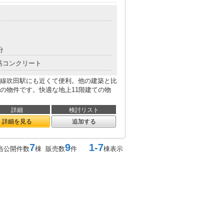
分
筋コンクリート
線吹田駅にも近くて便利。他の建築と比
の物件です。快適な地上11階建ての物
詳細
検討リスト
詳細を見る
追加する
7
9
1-7
当公開件数
棟 販売数
件
棟表示