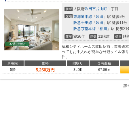
大阪府
吹田市
片山町
１丁目
住所
交通
東海道本線
「
吹田
」駅 徒歩2分
阪急千里線
「
吹田
」駅 徒歩11分
阪急京都本線
「
相川
」駅 徒歩21
築26年
11階建
鉄
築年
階数
構造
藤和シティホームズ吹田駅前：東海道本
べてもお手入れが簡単な外観タイル張り
件。...
所在階
価格
間取り
専有面積
5,250
万円
5階
3LDK
67.89㎡
該