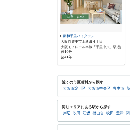
藤和千里ハイタウン
大阪府豊中市上新田４丁目
大阪モノレール本線「千里中央」駅 徒
歩16分
築41年
近くの市区町村から探す
大阪市淀川区
大阪市中央区
豊中市
同じエリアにある駅から探す
岸辺
吹田
江坂
桃山台
吹田
豊津
関