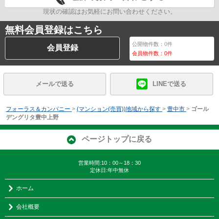
現状の確認はお気軽にお問い合わせください。
無料会員登録はこちら
公開物件数：
0
件
会員登録
会員物件数：
0
件
メールで送る
LINEで送る
フォーラス＆カンパニー
>
(マンション(売買))地域から探す
>
豊中市
>
ゴール
デングリタ豊中上野
ページトップに戻る
営業時間:10：00～18：30
定休日:年中無休
ホーム
会社概要