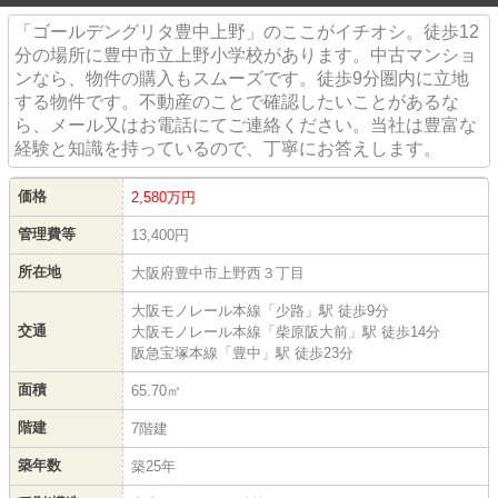
「ゴールデングリタ豊中上野」のここがイチオシ。徒歩12
分の場所に豊中市立上野小学校があります。中古マンショ
ンなら、物件の購入もスムーズです。徒歩9分圏内に立地
する物件です。不動産のことで確認したいことがあるな
ら、メール又はお電話にてご連絡ください。当社は豊富な
経験と知識を持っているので、丁寧にお答えします。
価格
2,580万円
管理費等
13,400円
所在地
大阪府豊中市上野西３丁目
大阪モノレール本線「少路」駅 徒歩9分
交通
大阪モノレール本線「柴原阪大前」駅 徒歩14分
阪急宝塚本線「豊中」駅 徒歩23分
面積
65.70㎡
階建
7階建
築年数
築25年