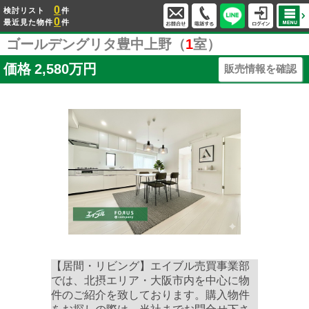
0
検討リスト
件
0
最近見た物件
件
ゴールデングリタ豊中上野（
1
室）
価格
2,580万円
販売情報を確認
【居間・リビング】エイブル売買事業部
では、北摂エリア・大阪市内を中心に物
件のご紹介を致しております。購入物件