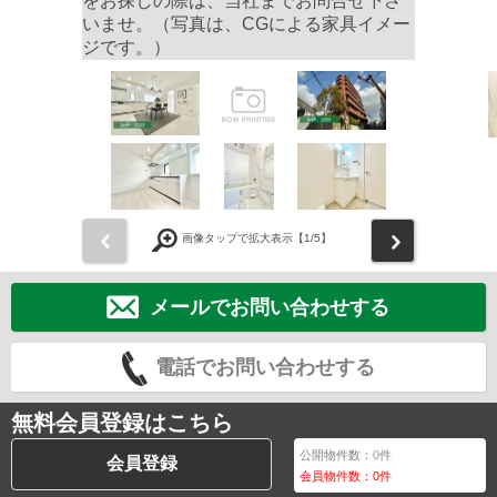
をお探しの際は、当社までお問合せ下さ
いませ。（写真は、CGによる家具イメー
ジです。）
前
次
画像タップで拡大表示【
1
/5】
メールでお問い合わせする
電話でお問い合わせする
無料会員登録はこちら
公開物件数：
0
件
会員登録
会員物件数：
0
件