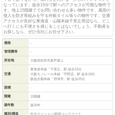
なっています。徒歩15分で駅へのアクセスが可能な物件で
す。地上15階建てでお問い合わせも多い物件です。風雨の
侵入を防ぎ骨組みを守る外観タイル張りの物件です。交通
アクセスが良好な東海道・山陽本線千里丘周辺なら、どこ
へ行くにも不便さを感じることはないでしょう。不動産を
お探しなら、ぜひ当社にお任せ下さい。
価格
-
管理費等
-
所在地
大阪府吹田市新芦屋上
東海道本線「千里丘」駅 徒歩15分
交通
大阪モノレール本線「宇野辺」駅 徒歩19分
阪急京都本線「摂津市」駅 徒歩25分
面積
-
階建
15階建
築年数
築20年
種別/構造
中古マンション/鉄筋コンクリート