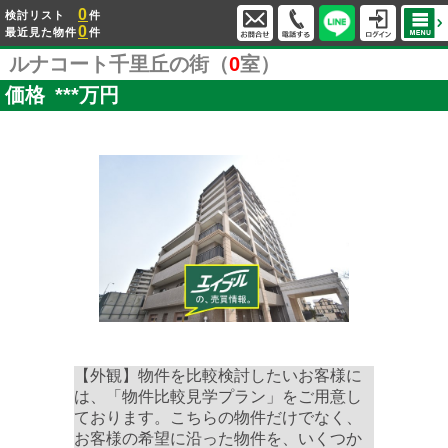
0
検討リスト
件
0
最近見た物件
件
ルナコート千里丘の街（
0
室）
価格
***
万円
【外観】物件を比較検討したいお客様に
は、「物件比較見学プラン」をご用意し
ております。こちらの物件だけでなく、
お客様の希望に沿った物件を、いくつか