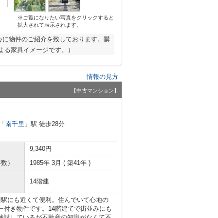
※ご覧になりたい写真をクリックすると
拡大されて表示されます。
心に物件のご紹介を致しております。購
よる家具イメージです。）
情報の見方
【中古マンション】
「
南千里
」駅 徒歩28分
9,340円
年数）
1985年 3月 ( 築41年 )
14階建
辺駅にも近くて便利。住んでいて心地の
ー付き物件です。14階建てで街並みにも
検討しているが不動産の知識がなくて不