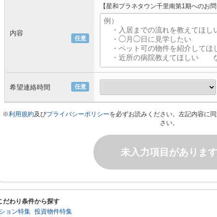
【星和プラネタウン千里南第1期へのお
内容
任意
希望連絡時間
任意
※
利用規約
及び
プライバシーポリシー
を必ずお読みください。左記内容に同
さい。
未入力項目がありま
こだわり条件から探す
ション特集
投資物件特集