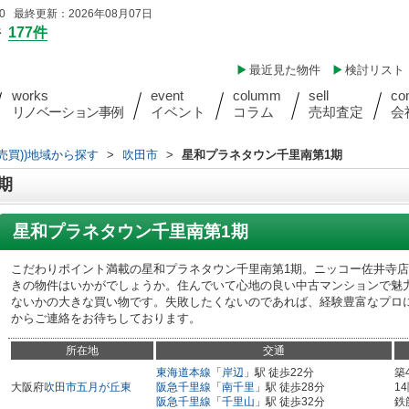
 最終更新：2026年08月07日
件
177件
最近見た物件
検討リスト
works
event
columm
sell
co
リノベーション事例
イベント
コラム
売却査定
会
売買))地域から探す
>
吹田市
>
星和プラネタウン千里南第1期
期
星和プラネタウン千里南第1期
こだわりポイント満載の星和プラネタウン千里南第1期。ニッコー佐井寺店
きの物件はいかがでしょうか。住んでいて心地の良い中古マンションで魅
ないかの大きな買い物です。失敗したくないのであれば、経験豊富なプロ
からご連絡をお待ちしております。
所在地
交通
東海道本線
「
岸辺
」駅 徒歩22分
築
大阪府
吹田市
五月が丘東
阪急千里線
「
南千里
」駅 徒歩28分
1
阪急千里線
「
千里山
」駅 徒歩32分
鉄