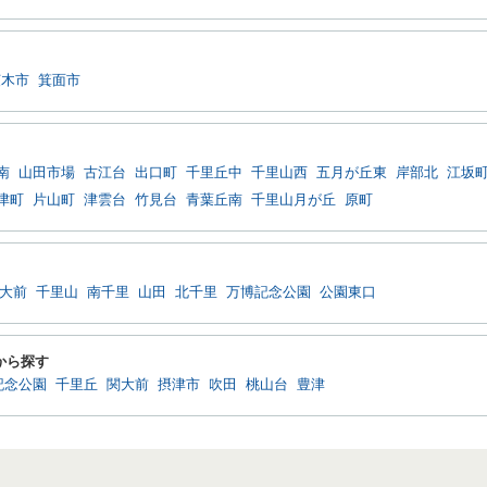
茨木市
箕面市
南
山田市場
古江台
出口町
千里丘中
千里山西
五月が丘東
岸部北
江坂
津町
片山町
津雲台
竹見台
青葉丘南
千里山月が丘
原町
大前
千里山
南千里
山田
北千里
万博記念公園
公園東口
から探す
記念公園
千里丘
関大前
摂津市
吹田
桃山台
豊津