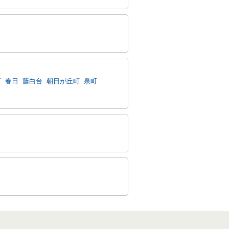
町
春日
藤白台
朝日が丘町
泉町