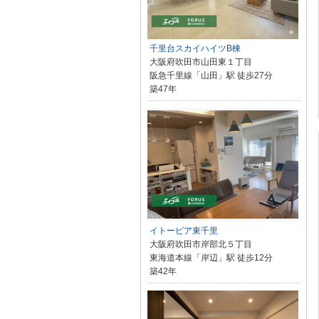
千里台スカイハイツB棟
大阪府吹田市山田東１丁目
阪急千里線「山田」駅 徒歩27分
築47年
イトーピア東千里
大阪府吹田市岸部北５丁目
東海道本線「岸辺」駅 徒歩12分
築42年