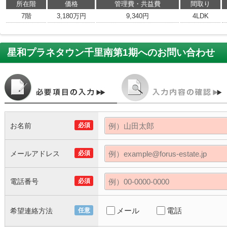
所在階
価格
管理費・共益費
間取り
7階
3,180万円
9,340円
4LDK
星和プラネタウン千里南第1期
へのお問い合わせ
お名前
必須
メールアドレス
必須
電話番号
必須
メール
電話
希望連絡方法
任意