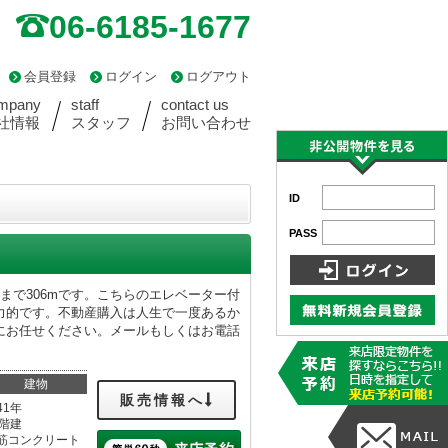
06-6185-1677
会員登録
ログイン
ログアウト
mpany
staff
contact us
社情報
スタッフ
お問い合わせ
ID
PASS
まで306mです。こちらのエレベーター付
力的です。不動産購入は人生で一度あるか
にお任せください。メールもしくはお電話
建物
販売情報へ
41年
4階建
筋コンクリート