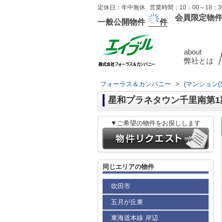
定休日：年中無休 営業時間：10：00～18：30
会員限定物
一般公開物件
件
about
弊社とは
フォーラス＆カンパニー
>
(マンション(
星和プラネタウン千里南第1
▼ご希望の物件をお探しします
同じエリアの物件
吹田市
五月が丘東
東海道本線 岸辺