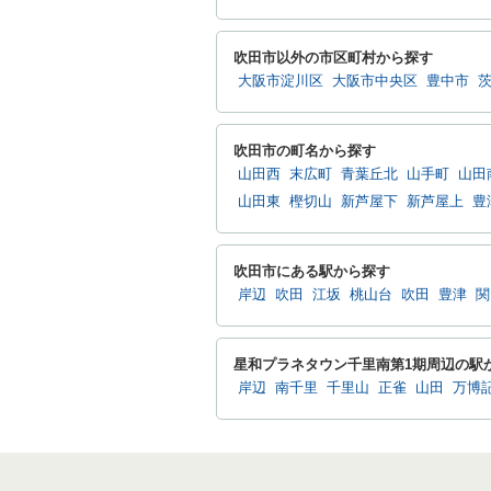
吹田市以外の市区町村から探す
大阪市淀川区
大阪市中央区
豊中市
吹田市の町名から探す
山田西
末広町
青葉丘北
山手町
山田
山田東
樫切山
新芦屋下
新芦屋上
豊
吹田市にある駅から探す
岸辺
吹田
江坂
桃山台
吹田
豊津
関
星和プラネタウン千里南第1期周辺の駅
岸辺
南千里
千里山
正雀
山田
万博