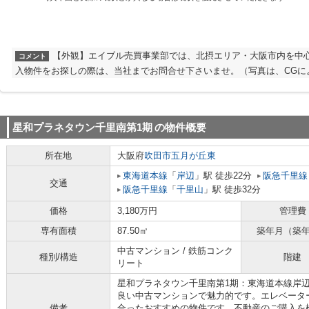
【外観】エイブル売買事業部では、北摂エリア・大阪市内を中
コメント
入物件をお探しの際は、当社までお問合せ下さいませ。（写真は、CGに
星和プラネタウン千里南第1期
の物件概要
所在地
大阪府
吹田市
五月が丘東
東海道本線
「
岸辺
」駅 徒歩22分
阪急千里線
交通
阪急千里線
「
千里山
」駅 徒歩32分
価格
3,180万円
管理費
専有面積
87.50㎡
築年月（築
中古マンション / 鉄筋コンク
種別/構造
階建
リート
星和プラネタウン千里南第1期：東海道本線岸
良い中古マンションで魅力的です。エレベータ
備考
合ったおすすめの物件です。不動産のご購入を