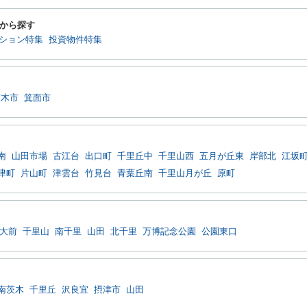
から探す
ション特集
投資物件特集
茨木市
箕面市
南
山田市場
古江台
出口町
千里丘中
千里山西
五月が丘東
岸部北
江坂
津町
片山町
津雲台
竹見台
青葉丘南
千里山月が丘
原町
大前
千里山
南千里
山田
北千里
万博記念公園
公園東口
南茨木
千里丘
沢良宜
摂津市
山田