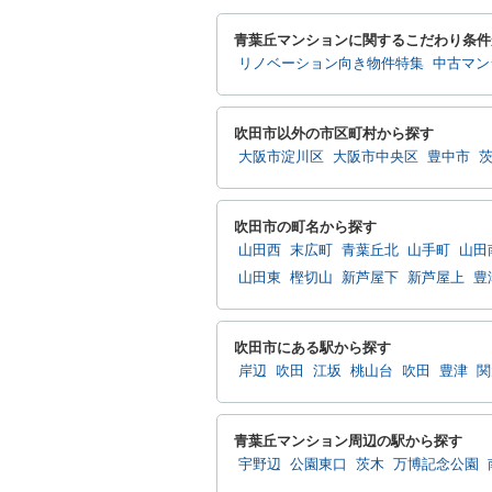
青葉丘マンションに関するこだわり条件
リノベーション向き物件特集
中古マン
吹田市以外の市区町村から探す
大阪市淀川区
大阪市中央区
豊中市
吹田市の町名から探す
山田西
末広町
青葉丘北
山手町
山田
山田東
樫切山
新芦屋下
新芦屋上
豊
吹田市にある駅から探す
岸辺
吹田
江坂
桃山台
吹田
豊津
関
青葉丘マンション周辺の駅から探す
宇野辺
公園東口
茨木
万博記念公園