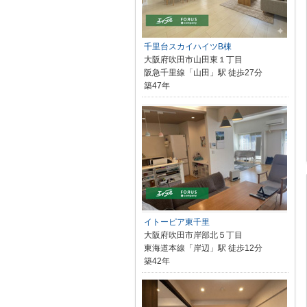
千里台スカイハイツB棟
大阪府吹田市山田東１丁目
阪急千里線「山田」駅 徒歩27分
築47年
イトーピア東千里
大阪府吹田市岸部北５丁目
東海道本線「岸辺」駅 徒歩12分
築42年