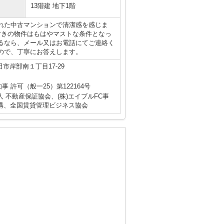
13階建 地下1階
れた中古マンションで清潔感を感じま
付きの物件はもはやマストな条件となっ
るなら、メール又はお電話にてご連絡く
ので、丁寧にお答えします。
市岸部南１丁目17-29
知事 許可（般一25）第122164号
 不動産保証協会、(株)エイブルFC事
構、全国賃貸管理ビジネス協会