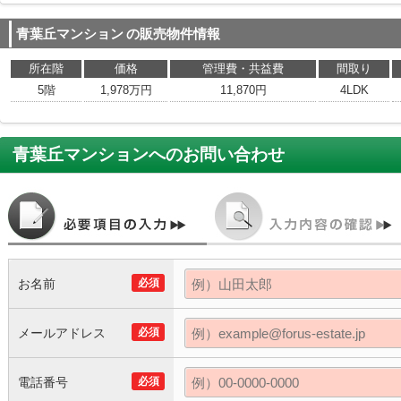
青葉丘マンション
の販売物件情報
所在階
価格
管理費・共益費
間取り
5階
1,978万円
11,870円
4LDK
青葉丘マンション
へのお問い合わせ
お名前
必須
メールアドレス
必須
電話番号
必須