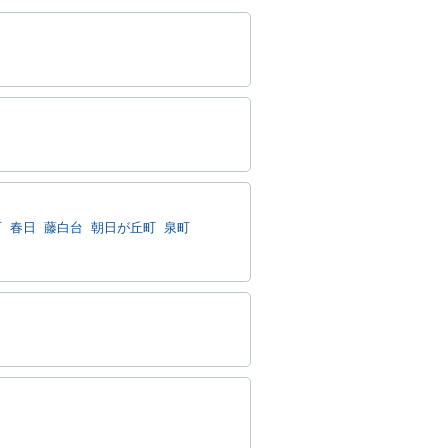
町
春日
藤白台
朝日が丘町
泉町