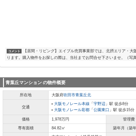
【居間・リビング】エイブル売買事業部では、北摂エリア・大
コメント
ります。購入物件をお探しの際は、当社までお問合せ下さいませ。（写真
青葉丘マンション
の物件概要
所在地
大阪府
吹田市
青葉丘北
大阪モノレール本線
「
宇野辺
」駅 徒歩8分
交通
大阪モノレール彩都
「
公園東口
」駅 徒歩15分
価格
1,978万円
管理費
専有面積
84.82㎡
築年月（築