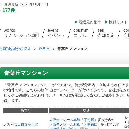
 最終更新：2026年08月08日
件
177件
最近見た物件
検討リスト
works
event
columm
sell
co
リノベーション事例
イベント
コラム
売却査定
会
売買))地域から探す
>
吹田市
>
青葉丘マンション
青葉丘マンション
「青葉丘マンション」のここがイチオシ。徒歩8分圏内に立地する物件です
の物件です。こちらの物件にはエレベーターが付いています。当社は確か
わりやご要望などがあれば、メール又はお電話にて当社にご連絡下さい。
致します。
所在地
交通
築
大阪モノレール本線
「
宇野辺
」駅 徒歩8分
1
大阪府
吹田市
青葉丘北
大阪モノレール彩都
「
公園東口
」駅 徒歩15分
鉄