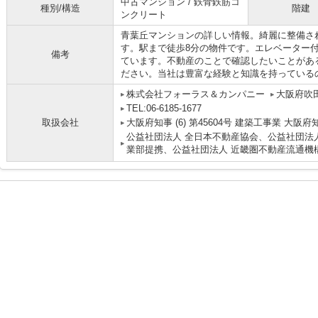
中古マンション / 鉄骨鉄筋コ
種別/構造
階建
ンクリート
青葉丘マンションの詳しい情報。綺麗に整備さ
す。駅まで徒歩8分の物件です。エレベーター
備考
ています。不動産のことで確認したいことがあ
ださい。当社は豊富な経験と知識を持っている
株式会社フォーラス＆カンパニー
大阪府吹田
TEL:06-6185-1677
取扱会社
大阪府知事 (6) 第45604号 建築工事業 大阪府
公益社団法人 全日本不動産協会、公益社団法人
業部提携、公益社団法人 近畿圏不動産流通機