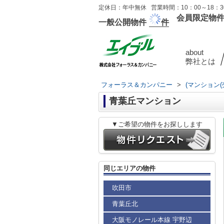
定休日：年中無休 営業時間：10：00～18：30
会員限定物
一般公開物件
件
about
弊社とは
フォーラス＆カンパニー
>
(マンション(
青葉丘マンション
▼ご希望の物件をお探しします
同じエリアの物件
吹田市
青葉丘北
大阪モノレール本線 宇野辺