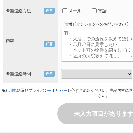
メール
電話
希望連絡方法
任意
【青葉丘マンションへのお問い合わせ】
内容
任意
希望連絡時間
任意
※
利用規約
及び
プライバシーポリシー
を必ずお読みください。左記内容に同
さい。
未入力項目がありま