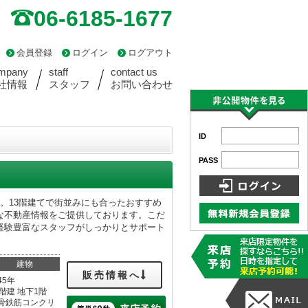
06-6185-1677
会員登録
ログイン
ログアウト
mpany
staff
contact us
社情報
スタッフ
お問い合わせ
ID
PASS
。13階建てで街並みにも合ったおすすめ
な不動産情報をご提供しております。こだ
経験豊富なスタッフがしっかりとサポート
建物
販売情報へ
45年
3階建 地下1階
骨鉄筋コンクリ