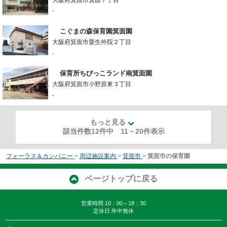
大阪府箕面市箕面７丁目
-
こぐまの森保育園箕面園
大阪府箕面市粟生外院２丁目
-
保育所ちびっこランド南箕面園
大阪府箕面市小野原東３丁目
-
もっと見る
該当件数12件中
11
－
20
件表示
フォーラス＆カンパニー
>
周辺施設案内
>
箕面市
>
箕面市の保育園
ページトップに戻る
営業時間:10：00～18：30
定休日:年中無休