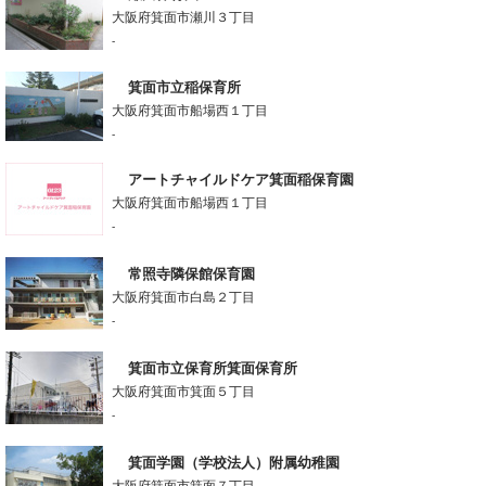
大阪府箕面市瀬川３丁目
-
箕面市立稲保育所
大阪府箕面市船場西１丁目
-
アートチャイルドケア箕面稲保育園
大阪府箕面市船場西１丁目
-
常照寺隣保館保育園
大阪府箕面市白島２丁目
-
箕面市立保育所箕面保育所
大阪府箕面市箕面５丁目
-
箕面学園（学校法人）附属幼稚園