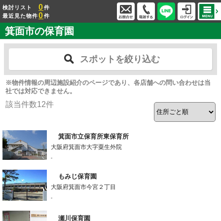
0
検討リスト
件
0
最近見た物件
件
箕面市の保育園
スポットを絞り込む
※物件情報の周辺施設紹介のページであり、各店舗への問い合わせは当
社では対応できません。
該当件数
12
件
箕面市立保育所東保育所
大阪府箕面市大字粟生外院
-
もみじ保育園
大阪府箕面市今宮２丁目
-
瀬川保育園