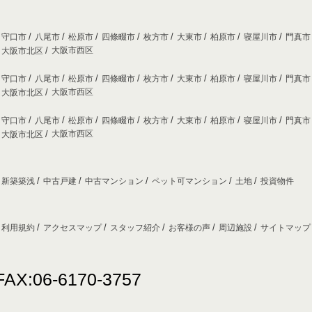
守口市
八尾市
松原市
四條畷市
枚方市
大東市
柏原市
寝屋川市
門真
大阪市西区
大阪市北区
守口市
八尾市
松原市
四條畷市
枚方市
大東市
柏原市
寝屋川市
門真
大阪市西区
大阪市北区
守口市
八尾市
松原市
四條畷市
枚方市
大東市
柏原市
寝屋川市
門真
大阪市西区
大阪市北区
新築築浅
中古戸建
中古マンション
ペット可マンション
土地
投資物件
利用規約
アクセスマップ
スタッフ紹介
お客様の声
周辺施設
サイトマッ
FAX:06-6170-3757