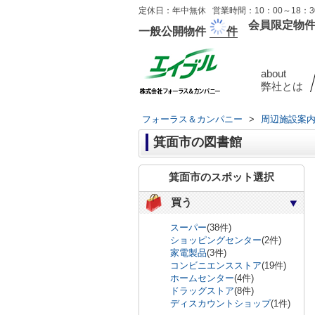
定休日：年中無休 営業時間：10：00～18：30
会員限定物
一般公開物件
件
about
弊社とは
フォーラス＆カンパニー
>
周辺施設案
箕面市の図書館
箕面市のスポット選択
買う
スーパー
(38件)
ショッピングセンター
(2件)
家電製品
(3件)
コンビニエンスストア
(19件)
ホームセンター
(4件)
ドラッグストア
(8件)
ディスカウントショップ
(1件)