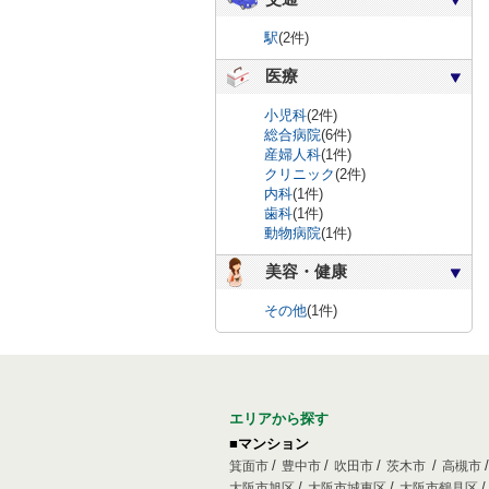
駅
(2件)
医療
小児科
(2件)
総合病院
(6件)
産婦人科
(1件)
クリニック
(2件)
内科
(1件)
歯科
(1件)
動物病院
(1件)
美容・健康
その他
(1件)
エリアから探す
■マンション
箕面市
豊中市
吹田市
茨木市
高槻市
大阪市旭区
大阪市城東区
大阪市鶴見区