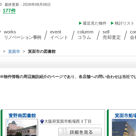
 最終更新：2026年08月08日
件
177件
最近見た物件
検討リスト
works
event
columm
sell
co
リノベーション事例
イベント
コラム
売却査定
会
内
>
箕面市
>
箕面市の図書館
※物件情報の周辺施設紹介のページであり、各店舗への問い合わせは当社で
萱野南図書館
箕面市船
大阪府箕面市船場西３丁目