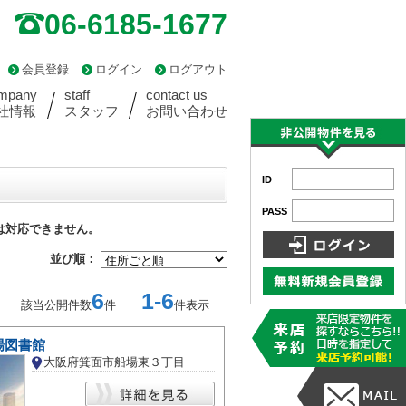
06-6185-1677
会員登録
ログイン
ログアウト
mpany
staff
contact us
社情報
スタッフ
お問い合わせ
ID
PASS
は対応できません。
並び順：
6
1-6
該当公開件数
件
件表示
場図書館
大阪府箕面市船場東３丁目