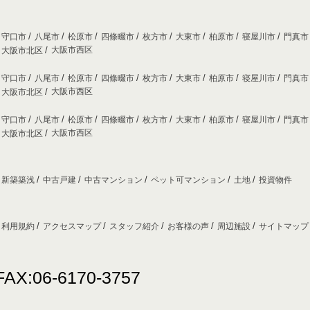
守口市
八尾市
松原市
四條畷市
枚方市
大東市
柏原市
寝屋川市
門真
大阪市西区
大阪市北区
守口市
八尾市
松原市
四條畷市
枚方市
大東市
柏原市
寝屋川市
門真
大阪市西区
大阪市北区
守口市
八尾市
松原市
四條畷市
枚方市
大東市
柏原市
寝屋川市
門真
大阪市西区
大阪市北区
新築築浅
中古戸建
中古マンション
ペット可マンション
土地
投資物件
利用規約
アクセスマップ
スタッフ紹介
お客様の声
周辺施設
サイトマッ
FAX:06-6170-3757