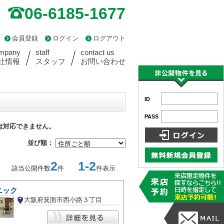
06-6185-1677
会員登録
ログイン
ログアウト
mpany
staff
contact us
社情報
スタッフ
お問い合わせ
ID
PASS
は対応できません。
並び順：
2
1-2
該当公開件数
件
件表示
ニック
大阪府箕面市西小路３丁目