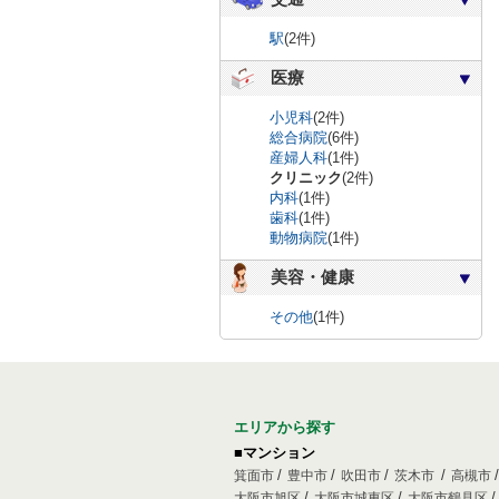
駅
(2件)
医療
小児科
(2件)
総合病院
(6件)
産婦人科
(1件)
クリニック
(2件)
内科
(1件)
歯科
(1件)
動物病院
(1件)
美容・健康
その他
(1件)
エリアから探す
■マンション
箕面市
豊中市
吹田市
茨木市
高槻市
大阪市旭区
大阪市城東区
大阪市鶴見区