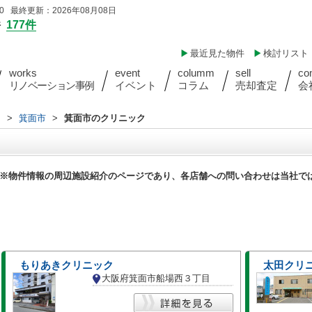
 最終更新：2026年08月08日
件
177件
最近見た物件
検討リスト
works
event
columm
sell
co
リノベーション事例
イベント
コラム
売却査定
会
内
>
箕面市
>
箕面市のクリニック
※物件情報の周辺施設紹介のページであり、各店舗への問い合わせは当社で
もりあきクリニック
太田クリ
大阪府箕面市船場西３丁目