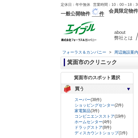
定休日：年中無休 営業時間：10：00～18：30
会員限定物
一般公開物件
件
about
弊社とは
フォーラス＆カンパニー
>
周辺施設案
箕面市のクリニック
箕面市のスポット選択
買う
スーパー
(38件)
ショッピングセンター
(2件)
家電製品
(3件)
コンビニエンスストア
(19件)
ホームセンター
(4件)
ドラッグストア
(8件)
ディスカウントショップ
(1件)