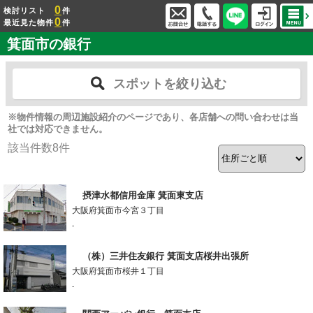
0
検討リスト
件
0
最近見た物件
件
箕面市の銀行
スポットを絞り込む
※物件情報の周辺施設紹介のページであり、各店舗への問い合わせは当
社では対応できません。
該当件数
8
件
摂津水都信用金庫 箕面東支店
大阪府箕面市今宮３丁目
-
（株）三井住友銀行 箕面支店桜井出張所
大阪府箕面市桜井１丁目
-