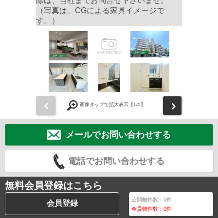
際は、当社までお問合せ下さいませ。
（写真は、CGによる家具イメージで
す。）
前
次
画像タップで拡大表示【
1
/5】
メールでお問い合わせする
電話でお問い合わせする
無料会員登録はこちら
公開物件数：
0
件
会員登録
会員物件数：
0
件