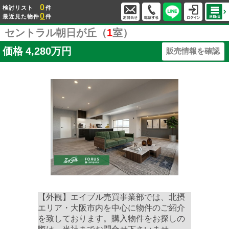
0
検討リスト
件
0
最近見た物件
件
セントラル朝日が丘（
1
室）
価格
4,280万円
販売情報を確認
【外観】エイブル売買事業部では、北摂
エリア・大阪市内を中心に物件のご紹介
を致しております。購入物件をお探しの