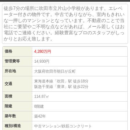
徒歩7分の場所に吹田市立片山小学校があります。エレベ
ーター付きの物件です。中古でありながら、室内もきれい
な一押しのマンションとなっています。不動産のことで当
社にご要望やご不明な点などがあれば、メール若しくはお
電話でご連絡ください。経験豊富なプロのスタッフがしっ
かりとお応え致します。
価格
4,280万円
管理費等
14,930円
所在地
大阪府吹田市朝日が丘町
東海道本線「吹田」駅 徒歩18分
交通
阪急千里線「豊津」駅 徒歩22分
面積
114.87㎡
階建
8階建
築年数
築42年
種別/構造
中古マンション/鉄筋コンクリート