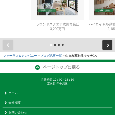
ラウンドスクエア吹田青葉丘
ハイロイヤル緑地
3,290万円
2,1
フォーラス＆カンパニー
>
ブログ記事一覧
>
生まれ変わるキッチン♪
ページトップに戻る
営業時間:10：00～18：30
定休日:年中無休
ホーム
会社概要
お問い合わせ