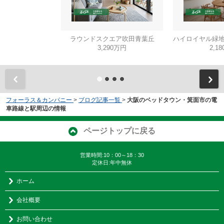
ラウンドスクエア吹田青葉丘
ハイロイヤル緑地
3,290万円
2,1
フォーラス＆カンパニー
>
ブログ記事一覧
>
大阪のベッドタウン・箕面市の電
車路線と駅周辺の情報
ページトップに戻る
営業時間:10：00～18：30
定休日:年中無休
ホーム
会社概要
お問い合わせ