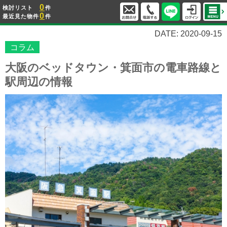
0
検討リスト
件
0
最近見た物件
件
DATE: 2020-09-15
コラム
大阪のベッドタウン・箕面市の電車路線と
駅周辺の情報