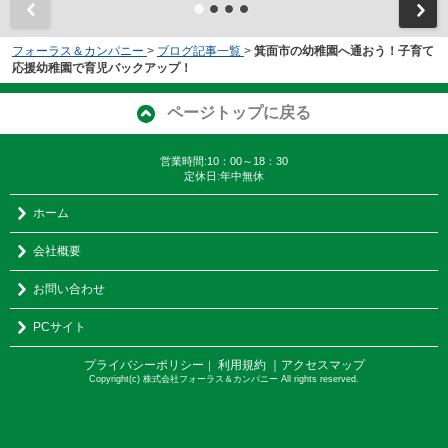
フォーラス＆カンパニー
>
ブログ記事一覧
>
箕面市の幼稚園へ通おう！子育て
応援幼稚園で育児バックアップ！
ページトップに戻る
営業時間:10：00～18：30
定休日:年中無休
ホーム
会社概要
お問い合わせ
PCサイト
プライバシーポリシー
利用規約
｜アクセスマップ
｜
Copyright(c) 株式会社フォーラス＆カンパニー All rights reserved.