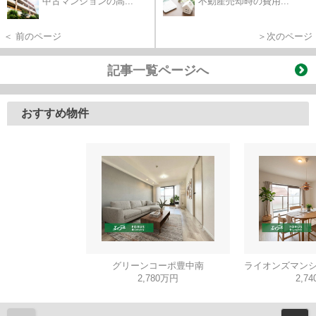
中古マンションの高...
不動産売却時の費用...
＜ 前のページ
＞次のページ
記事一覧ページへ
おすすめ物件
グリーンコーポ豊中南
2,780万円
2,7