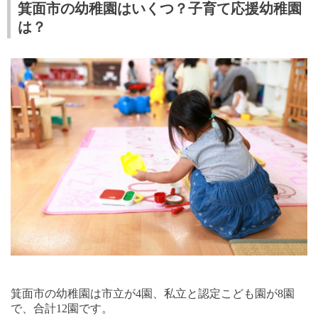
箕面市の幼稚園はいくつ？子育て応援幼稚園
は？
箕面市の幼稚園は市立が
4
園、私立と認定こども園が
8
園
で、合計
12
園です。