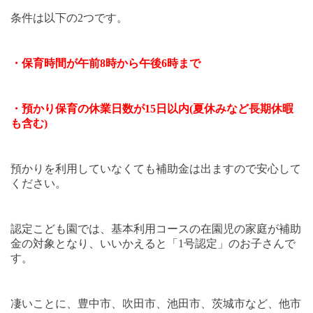
条件は以下の
2
つです。
・保育時間が午前
8
時から午後
6
時まで
・預かり保育の休業日数が
15
日以内
(
夏休みなど長期休暇
も含む
)
預かりを利用していなくても補助金は出ますので安心して
ください。
認定こども園では、基本利用コースの在園児の家庭が補助
金の対象となり、いいかえると「
1
号認定」のお子さんで
す。
凄いことに、豊中市、吹田市、池田市、茨城市など、他市