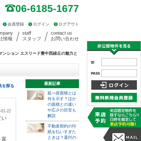
06-6185-1677
会員登録
ログイン
ログアウト
mpany
staff
contact us
社情報
スタッフ
お問い合わせ
マンション エスリード豊中西緑丘の魅力と
ID
PASS
最新記事
法を探る
延べ床面積とは
何を示す？ほか
の面積との違い
や広さの目安も
-01-22
解説
てい
不動産契約の印
紙を払いすぎた
ときは？還付の
～富