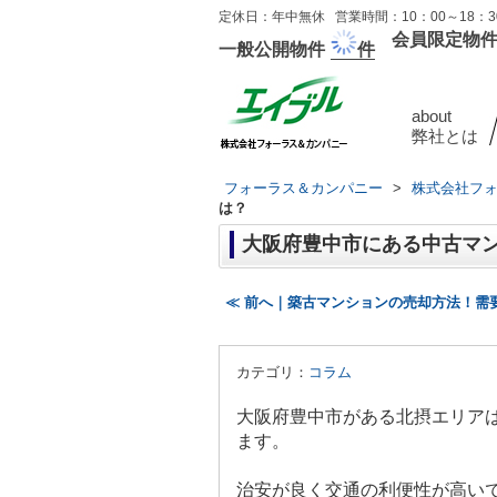
定休日：年中無休 営業時間：10：00～18：30
会員限定物
一般公開物件
件
about
弊社とは
フォーラス＆カンパニー
>
株式会社フ
は？
大阪府豊中市にある中古マン
≪ 前へ｜築古マンションの売却方法！需
カテゴリ：
コラム
大阪府豊中市がある北摂エリア
ます。
治安が良く交通の利便性が高い