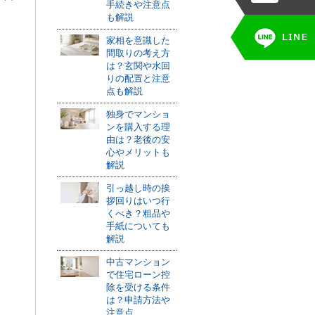
手続きや注意点
も解説
家相を意識した
間取りの考え方
は？玄関や水回
。
りの配置と注意
点も解説
独身でマンショ
ンを購入する理
由は？老後の安
心やメリットも
解説
引っ越し時の挨
拶回りはいつ行
くべき？粗品や
手紙についても
解説
中古マンション
で住宅ローン控
除を受ける条件
は？申請方法や
注意点...