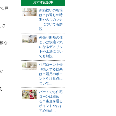
おすすめ記事
や
1
戸
新築祝いの相場
は？お返しの時
期やのしのマナ
ーについても解
定さ
説
外張り断熱の住
まいは快適？気
模な
になるデメリッ
トや工法につい
ても解説
住宅ローンを借
り換えする効果
で
は？活用のポイ
ントや注意点に
ついて...
れ
パートでも住宅
ローンは組め
る？審査を通る
ポイントやおす
すめ商品...