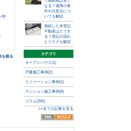
で相続税は安く
なる？適用の条
件や注意点につ
を中
いても解説
相続した未登記
不動産はどうす
さ
る？登記の流れ
とリスクも解説
カテゴリ
法を探る
オープンハウス(1)
戸建施工事例(2)
リノベーション事例(1)
マンション施工事例(8)
コラム(345)
>>全ての記事を見る
XML
RSS2.0