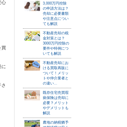
安心
3,000万円控除
の申請方法は？
売却に必要書類
や注意点につい
ても解説
不動産売却の税
金対策とは？
3000万円控除の
を買
要件や特例につ
いても解説
不動産売却にお
軽に
ける買取再販に
ついて！メリッ
トや仲介業者と
の違い...
子さ
既存住宅売買瑕
疵保険は売却に
必要？メリット
やデメリットも
解説
農地の納税猶予