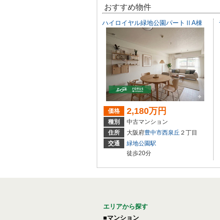
おすすめ物件
ハイロイヤル緑地公園パートⅡA棟
2,180万円
価格
種別
中古マンション
住所
大阪府
豊中市
西泉丘
２丁目
交通
緑地公園駅
徒歩20分
エリアから探す
■マンション