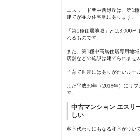
エスリード豊中西緑丘は、第
1
種
建てが並ぶ住宅地にあります。
「第
1
種住居地域」とは
3,000
㎡
れるものです。
また、第
1
種中高層住居専用地域
店舗などの施設は建てられませ
子育て世帯にはありがたいルー
また平成
30
年（
2018
年）にリフ
す。
中古マンション エスリ
しい
客室代わりにもなる和室がつい