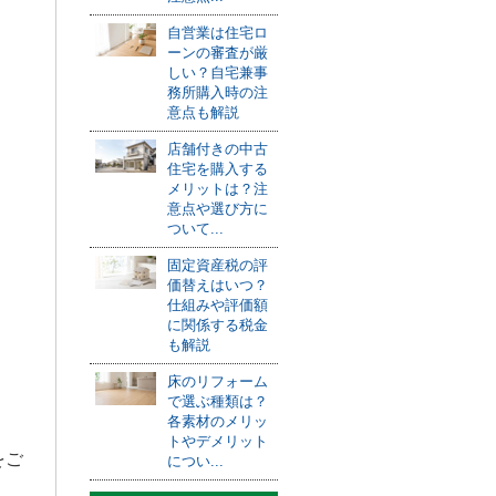
自営業は住宅ロ
ーンの審査が厳
しい？自宅兼事
務所購入時の注
意点も解説
店舗付きの中古
住宅を購入する
メリットは？注
意点や選び方に
ついて...
固定資産税の評
価替えはいつ？
仕組みや評価額
に関係する税金
も解説
床のリフォーム
で選ぶ種類は？
各素材のメリッ
トやデメリット
をご
につい...