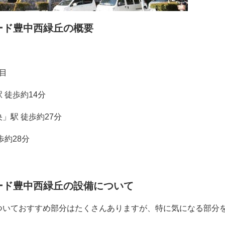
ード豊中西緑丘の概要
目
 徒歩約
14
分
」駅 徒歩約
27
分
歩約
28
分
ード豊中西緑丘の設備について
ついておすすめ部分はたくさんありますが、特に気になる部分