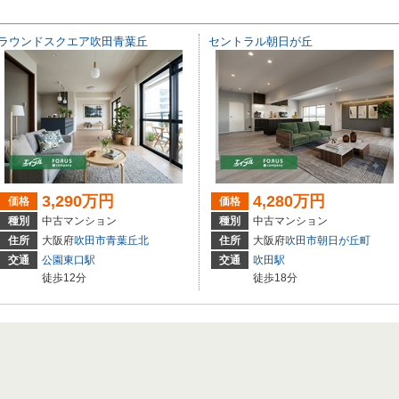
ラウンドスクエア吹田青葉丘
セントラル朝日が丘
3,290万円
4,280万円
価格
価格
種別
中古マンション
種別
中古マンション
住所
大阪府
吹田市
青葉丘北
住所
大阪府
吹田市
朝日が丘町
交通
公園東口駅
交通
吹田駅
徒歩12分
徒歩18分