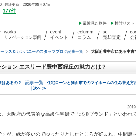
 最終更新：2026年08月07日
件
177件
最近見た物件
検討リスト
works
event
columm
sell
co
リノベーション事例
イベント
コラム
売却査定
会
ォーラス＆カンパニーのスタッフブログ記事一覧
>
大阪府豊中市にある中古
ション エスリード豊中西緑丘の魅力とは？
記事一覧
要はあるの？
住宅ローンと箕面市でのマイホームの住み替え方
｜次へ ≫
2019
は、大阪府の代表的な高級住宅街で「北摂ブランド」といわれ
ですが、緑が多いのでゆったりとしたところが好まれ、中間層