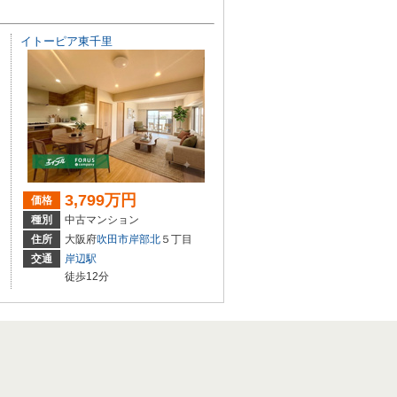
イトーピア東千里
3,799万円
価格
種別
中古マンション
住所
大阪府
吹田市
岸部北
５丁目
交通
岸辺駅
徒歩12分