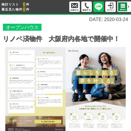
0
検討リスト
件
0
最近見た物件
件
DATE: 2020-03-24
オープンハウス
リノベ済物件 大阪府内各地で開催中！