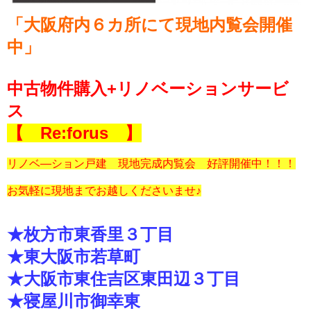
「大阪府内６カ所にて現地内覧会開催
中」
中古物件購入+リノベーションサービ
ス
【 Re:forus 】
リノベ―ション戸建 現地完成内覧会 好評開催中！！！
お気軽に現地までお越しくださいませ♪
★枚方市東香里３丁目
★東大阪市若草町
★大阪市東住吉区東田辺３丁目
★寝屋川市御幸東