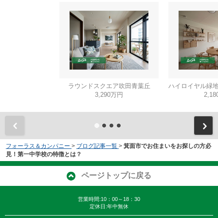
ラウンドスクエア吹田青葉丘
ハイロイヤル緑地
3,290万円
2,1
フォーラス＆カンパニー
>
ブログ記事一覧
>
箕面市でお住まいをお探しの方必
見！第一中学校の特徴とは？
ページトップに戻る
営業時間:10：00～18：30
定休日:年中無休