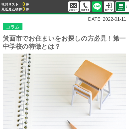
0
検討リスト
件
0
最近見た物件
件
DATE: 2022-01-11
コラム
箕面市でお住まいをお探しの方必見！第一
中学校の特徴とは？