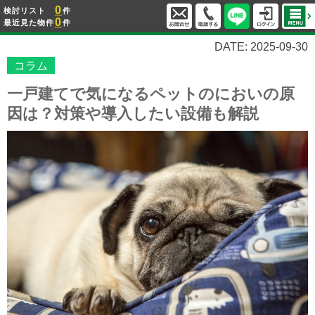
0
検討リスト
件
0
最近見た物件
件
DATE: 2025-09-30
コラム
一戸建てで気になるペットのにおいの原
因は？対策や導入したい設備も解説