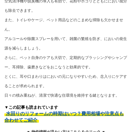
空気清浄機や脱臭機の導入も有効で、花粉やホコリとともににおい成分
も除去できます。
また、トイレやケージ、ペット用品などのこまめな掃除も欠かせませ
ん。
アルコールや除菌スプレーを用いて、雑菌の繁殖を防ぎ、においの発生
源を減らしましょう。
さらに、ペット自身のケアも大切で、定期的なブラッシングやシャンプ
ー、耳掃除、歯磨きなどをおこなうと効果的です。
とくに、耳や口まわりはにおいの元になりやすいため、念入りにケアす
ることが求められます。
日々の積み重ねが、清潔で快適な住環境を維持する鍵となります。
▼この記事も読まれています
水回りのリフォームの時期はいつ？費用相場や注意点も
合わせてご紹介
▼ 物件情報が見たい方はこちらをクリック ▼