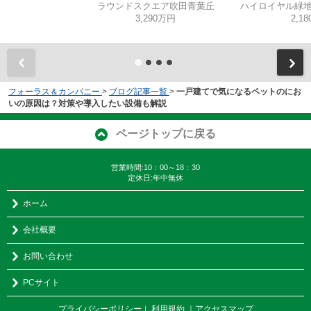
ラウンドスクエア吹田青葉丘
ハイロイヤル緑地
3,290万円
2,1
フォーラス＆カンパニー
>
ブログ記事一覧
>
一戸建てで気になるペットのにお
いの原因は？対策や導入したい設備も解説
ページトップに戻る
営業時間:10：00～18：30
定休日:年中無休
ホーム
会社概要
お問い合わせ
PCサイト
プライバシーポリシー
利用規約
｜アクセスマップ
｜