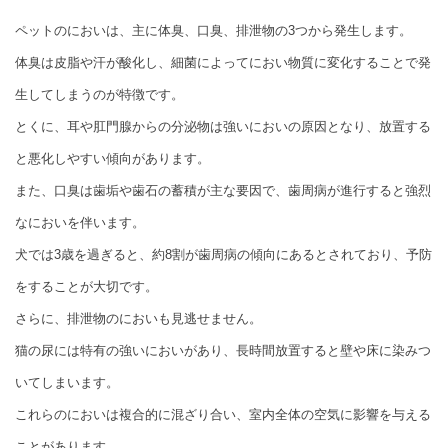
ペットのにおいは、主に体臭、口臭、排泄物の3つから発生します。
体臭は皮脂や汗が酸化し、細菌によってにおい物質に変化することで発
生してしまうのが特徴です。
とくに、耳や肛門腺からの分泌物は強いにおいの原因となり、放置する
と悪化しやすい傾向があります。
また、口臭は歯垢や歯石の蓄積が主な要因で、歯周病が進行すると強烈
なにおいを伴います。
犬では3歳を過ぎると、約8割が歯周病の傾向にあるとされており、予防
をすることが大切です。
さらに、排泄物のにおいも見逃せません。
猫の尿には特有の強いにおいがあり、長時間放置すると壁や床に染みつ
いてしまいます。
これらのにおいは複合的に混ざり合い、室内全体の空気に影響を与える
ことがあります。