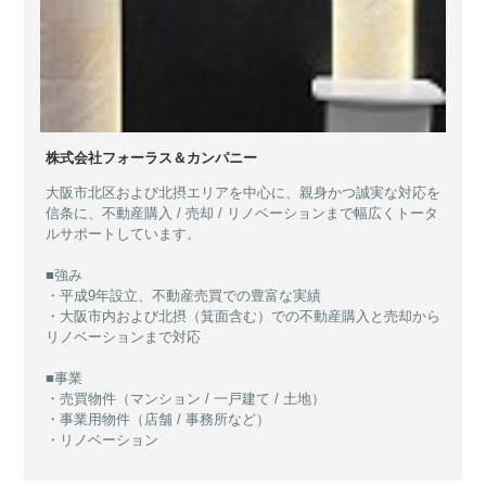
株式会社フォーラス＆カンパニー
大阪市北区および北摂エリアを中心に、親身かつ誠実な対応を
信条に、不動産購入 / 売却 / リノベーションまで幅広くトータ
ルサポートしています。
■強み
・平成9年設立、不動産売買での豊富な実績
・大阪市内および北摂（箕面含む）での不動産購入と売却から
リノベーションまで対応
■事業
・売買物件（マンション / 一戸建て / 土地）
・事業用物件（店舗 / 事務所など）
・リノベーション