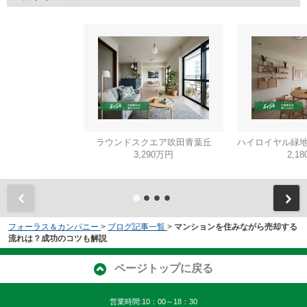
ラウンドスクエア吹田青葉丘
ハイロイヤル緑地
3,290万円
2,1
フォーラス＆カンパニー
>
ブログ記事一覧
>
マンションを住みながら売却する
流れは？成功のコツも解説
ページトップに戻る
営業時間:10：00～18：30