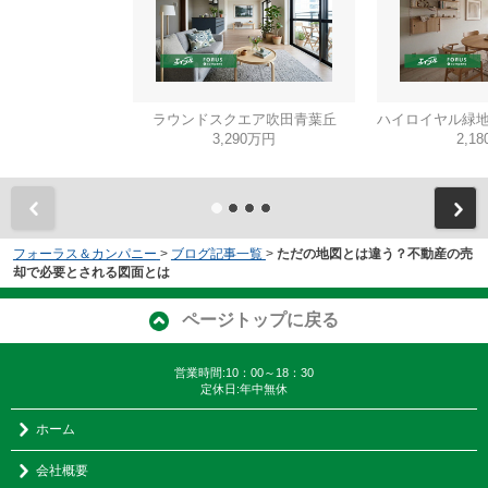
ラウンドスクエア吹田青葉丘
ハイロイヤル緑地
3,290万円
2,1
フォーラス＆カンパニー
>
ブログ記事一覧
>
ただの地図とは違う？不動産の売
却で必要とされる図面とは
ページトップに戻る
営業時間:10：00～18：30
定休日:年中無休
ホーム
会社概要