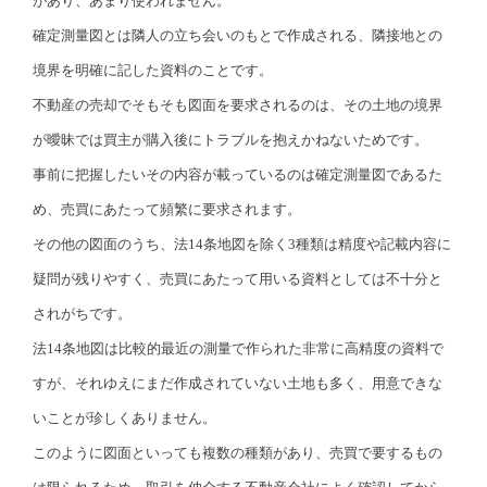
があり、あまり使われません。
確定測量図とは隣人の立ち会いのもとで作成される、隣接地との
境界を明確に記した資料のことです。
不動産の売却でそもそも図面を要求されるのは、その土地の境界
が曖昧では買主が購入後にトラブルを抱えかねないためです。
事前に把握したいその内容が載っているのは確定測量図であるた
め、売買にあたって頻繁に要求されます。
その他の図面のうち、法14条地図を除く3種類は精度や記載内容に
疑問が残りやすく、売買にあたって用いる資料としては不十分と
されがちです。
法14条地図は比較的最近の測量で作られた非常に高精度の資料で
すが、それゆえにまだ作成されていない土地も多く、用意できな
いことが珍しくありません。
このように図面といっても複数の種類があり、売買で要するもの