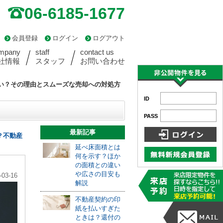
06-6185-1677
会員登録
ログイン
ログアウト
mpany
staff
contact us
社情報
スタッフ
お問い合わせ
い？その理由とスムーズな売却への対処方
ID
PASS
最新記事
？不動産
延べ床面積とは
何を示す？ほか
の面積との違い
や広さの目安も
-03-16
解説
不動産契約の印
紙を払いすぎた
ときは？還付の