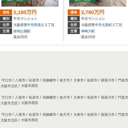
2,180万円
2,780万円
価格
価格
種別
中古マンション
種別
中古マンション
住所
大阪府
豊中市
西泉丘
２丁目
住所
大阪府
豊中市
大黒町
２丁目
交通
緑地公園駅
交通
神崎川駅
徒歩20分
徒歩15分
守口市
八尾市
松原市
四條畷市
枚方市
大東市
柏原市
寝屋川市
門真
大阪市西区
大阪市北区
守口市
八尾市
松原市
四條畷市
枚方市
大東市
柏原市
寝屋川市
門真
大阪市西区
大阪市北区
守口市
八尾市
松原市
四條畷市
枚方市
大東市
柏原市
寝屋川市
門真
大阪市西区
大阪市北区