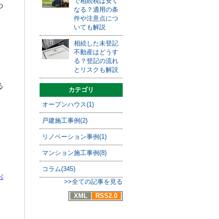
で相続税は安く
つ
なる？適用の条
件や注意点につ
いても解説
相続した未登記
不動産はどうす
る？登記の流れ
とリスクも解説
る
カテゴリ
オープンハウス(1)
戸建施工事例(2)
リノベーション事例(1)
マンション施工事例(8)
コラム(345)
お
>>全ての記事を見る
XML
RSS2.0