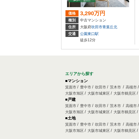
3,290万円
価格
種別
中古マンション
住所
大阪府
吹田市
青葉丘北
交通
公園東口駅
徒歩12分
エリアから探す
■マンション
箕面市
豊中市
吹田市
茨木市
高槻市
大阪市旭区
大阪市城東区
大阪市鶴見区
■戸建
箕面市
豊中市
吹田市
茨木市
高槻市
大阪市旭区
大阪市城東区
大阪市鶴見区
■土地
箕面市
豊中市
吹田市
茨木市
高槻市
大阪市旭区
大阪市城東区
大阪市鶴見区