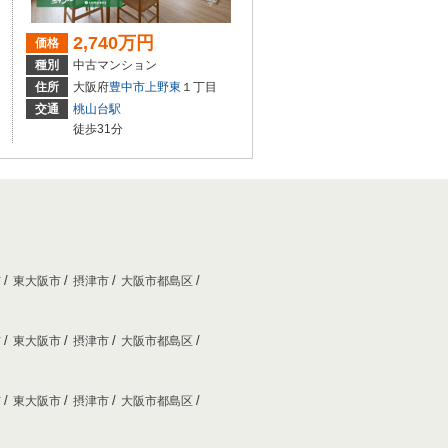
2,740万円
価格
種別
中古マンション
住所
大阪府
豊中市
上野東
１丁目
交通
桃山台駅
徒歩31分
市
東大阪市
摂津市
大阪市都島区
市
東大阪市
摂津市
大阪市都島区
市
東大阪市
摂津市
大阪市都島区