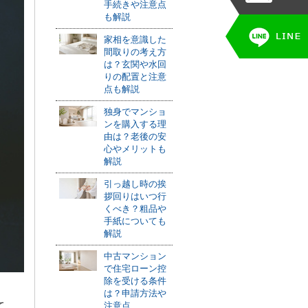
手続きや注意点
も解説
家相を意識した
間取りの考え方
は？玄関や水回
りの配置と注意
点も解説
独身でマンショ
ンを購入する理
由は？老後の安
心やメリットも
解説
引っ越し時の挨
拶回りはいつ行
くべき？粗品や
手紙についても
解説
中古マンション
で住宅ローン控
除を受ける条件
は？申請方法や
て
注意点...