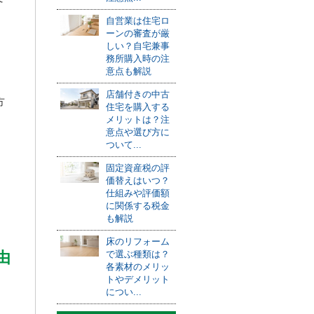
自営業は住宅ロ
ーンの審査が厳
しい？自宅兼事
務所購入時の注
意点も解説
店舗付きの中古
方
住宅を購入する
メリットは？注
意点や選び方に
ついて...
固定資産税の評
価替えはいつ？
仕組みや評価額
に関係する税金
も解説
床のリフォーム
で選ぶ種類は？
由
各素材のメリッ
トやデメリット
につい...