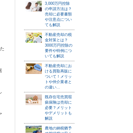
3,000万円控除
の申請方法は？
売却に必要書類
や注意点につい
ても解説
不動産売却の税
金対策とは？
3000万円控除の
した
要件や特例につ
いても解説
不動産売却にお
居
ける買取再販に
ついて！メリッ
トや仲介業者と
の違い...
シ
既存住宅売買瑕
疵保険は売却に
必要？メリット
やデメリットも
ア
解説
農地の納税猶予