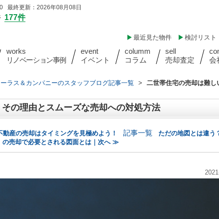
 最終更新：2026年08月08日
件
177件
最近見た物件
検討リスト
works
event
columm
sell
co
リノベーション事例
イベント
コラム
売却査定
会
ォーラス＆カンパニーのスタッフブログ記事一覧
>
二世帯住宅の売却は難し
？その理由とスムーズな売却への対処方法
記事一覧
不動産の売却はタイミングを見極めよう！
ただの地図とは違う
の売却で必要とされる図面とは｜次へ ≫
2021