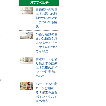
おすすめ記事
新築祝いの相場
は？お返しの時
期やのしのマナ
ーについても解
説
外張り断熱の住
ニ
まいは快適？気
になるデメリッ
トや工法につい
ても解説
住宅ローンを借
り換えする効果
は？活用のポイ
ントや注意点に
ついて...
な
パートでも住宅
ローンは組め
る？審査を通る
ポイントやおす
すめ商品...