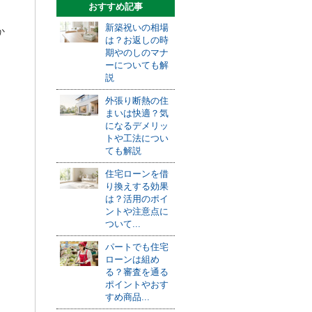
おすすめ記事
新築祝いの相場
か
は？お返しの時
期やのしのマナ
ーについても解
説
外張り断熱の住
まいは快適？気
になるデメリッ
トや工法につい
ても解説
住宅ローンを借
り換えする効果
は？活用のポイ
ントや注意点に
ついて...
パートでも住宅
ローンは組め
る？審査を通る
ポイントやおす
すめ商品...