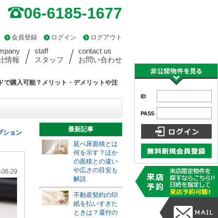
06-6185-1677
会員登録
ログイン
ログアウト
mpany
staff
contact us
社情報
スタッフ
お問い合わせ
ドで購入可能？メリット・デメリットや注
ID
PASS
最新記事
プション
延べ床面積とは
何を示す？ほか
の面積との違い
や広さの目安も
-08-29
解説
不動産契約の印
紙を払いすぎた
ときは？還付の