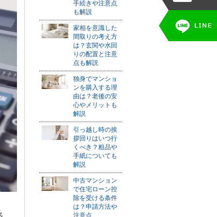
手続きや注意点
も解説
家相を意識した
間取りの考え方
は？玄関や水回
りの配置と注意
点も解説
独身でマンショ
ンを購入する理
由は？老後の安
心やメリットも
解説
引っ越し時の挨
拶回りはいつ行
くべき？粗品や
手紙についても
解説
中古マンション
で住宅ローン控
除を受ける条件
は？申請方法や
多
注意点...