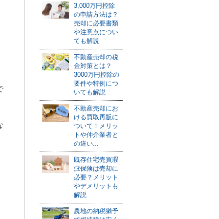
3,000万円控除
の申請方法は？
。
売却に必要書類
や注意点につい
ても解説
不動産売却の税
金対策とは？
3000万円控除の
要件や特例につ
で
いても解説
不動産売却にお
ける買取再販に
な
ついて！メリッ
トや仲介業者と
の違い...
既存住宅売買瑕
疵保険は売却に
必要？メリット
やデメリットも
解説
農地の納税猶予