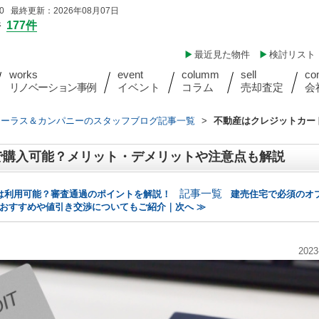
 最終更新：2026年08月07日
件
177件
最近見た物件
検討リスト
works
event
columm
sell
co
リノベーション事例
イベント
コラム
売却査定
会
ォーラス＆カンパニーのスタッフブログ記事一覧
>
不動産はクレジットカー
で購入可能？メリット・デメリットや注意点も解説
記事一覧
は利用可能？審査通過のポイントを解説！
建売住宅で必須のオ
おすすめや値引き交渉についてもご紹介｜次へ ≫
2023