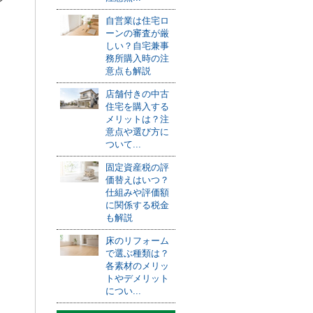
自営業は住宅ロ
ーンの審査が厳
しい？自宅兼事
。
務所購入時の注
意点も解説
店舗付きの中古
住宅を購入する
メリットは？注
意点や選び方に
ついて...
固定資産税の評
価替えはいつ？
仕組みや評価額
に関係する税金
も解説
床のリフォーム
で選ぶ種類は？
各素材のメリッ
トやデメリット
につい...