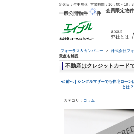
定休日：年中無休 営業時間：10：00～18：30
会員限定物
一般公開物件
件
about
弊社とは
フォーラス＆カンパニー
>
株式会社フ
意点も解説
不動産はクレジットカード
≪ 前へ｜シングルマザーでも住宅ローン
とは？
カテゴリ：
コラム