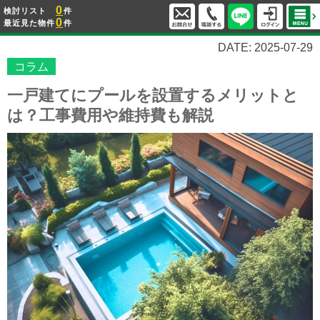
0
検討リスト
件
0
最近見た物件
件
DATE: 2025-07-29
コラム
一戸建てにプールを設置するメリットと
は？工事費用や維持費も解説