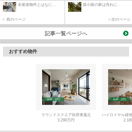
未接道物件とはなに...
袋小路の家は売れに...
＜ 前のページ
＞次のページ
記事一覧ページへ
おすすめ物件
ラウンドスクエア吹田青葉丘
ハイロイヤル緑地
3,290万円
2,1