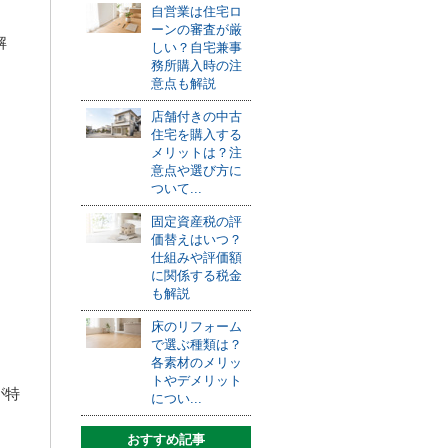
自営業は住宅ロ
ーンの審査が厳
解
しい？自宅兼事
務所購入時の注
意点も解説
店舗付きの中古
住宅を購入する
メリットは？注
意点や選び方に
ついて...
固定資産税の評
価替えはいつ？
仕組みや評価額
に関係する税金
も解説
床のリフォーム
で選ぶ種類は？
各素材のメリッ
トやデメリット
が特
につい...
おすすめ記事