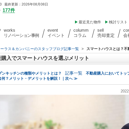
 最終更新：2026年08月08日
件
177件
最近見た物件
検討リスト
works
event
columm
sell
co
リノベーション事例
イベント
コラム
売却査定
会
ォーラス＆カンパニーのスタッフブログ記事一覧
>
スマートハウスとは？不
産購入でスマートハウスを選ぶメリット
記事一覧
プンキッチンの種類やメリットとは？
不動産購入においてトッ
は何？メリット・デメリットを解説！｜次へ ≫
2022