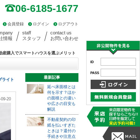
06-6185-1677
会員登録
ログイン
ログアウト
mpany
staff
contact us
社情報
スタッフ
お問い合わせ
動産購入でスマートハウスを選ぶメリット
ID
PASS
最新記事
プライト
延べ床面積とは
何を示す？ほか
の面積との違い
-09-20
や広さの目安も
解説
不動産契約の印
紙を払いすぎた
ときは？還付の
手続きや注意点