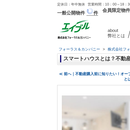
定休日：年中無休 営業時間：10：00～18：30
会員限定物
一般公開物件
件
about
弊社とは
フォーラス＆カンパニー
>
株式会社フ
スマートハウスとは？不動
≪ 前へ｜不動産購入前に知りたい！オー
と