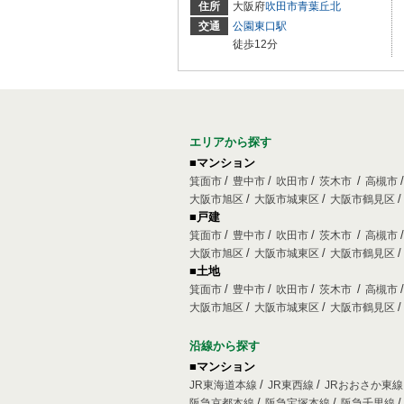
住所
大阪府
吹田市
青葉丘北
交通
公園東口駅
徒歩12分
エリアから探す
■マンション
箕面市
豊中市
吹田市
茨木市
高槻市
大阪市旭区
大阪市城東区
大阪市鶴見区
■戸建
箕面市
豊中市
吹田市
茨木市
高槻市
大阪市旭区
大阪市城東区
大阪市鶴見区
■土地
箕面市
豊中市
吹田市
茨木市
高槻市
大阪市旭区
大阪市城東区
大阪市鶴見区
沿線から探す
■マンション
JR東海道本線
JR東西線
JRおおさか東
阪急京都本線
阪急宝塚本線
阪急千里線