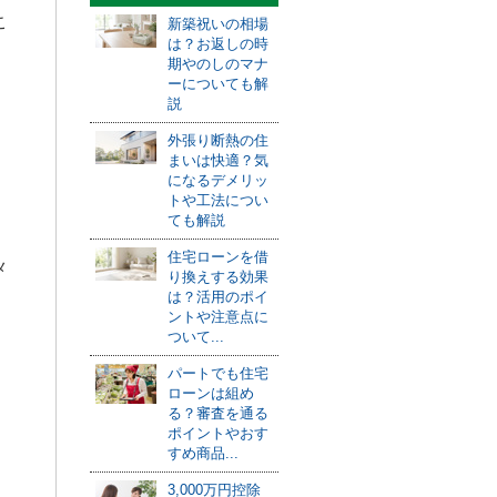
こ
新築祝いの相場
は？お返しの時
期やのしのマナ
ーについても解
説
外張り断熱の住
まいは快適？気
になるデメリッ
トや工法につい
ても解説
住宅ローンを借
メ
り換えする効果
は？活用のポイ
ントや注意点に
ついて...
パートでも住宅
ローンは組め
る？審査を通る
ポイントやおす
すめ商品...
3,000万円控除