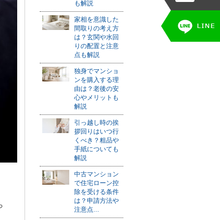
も解説
家相を意識した
間取りの考え方
は？玄関や水回
りの配置と注意
点も解説
独身でマンショ
ンを購入する理
由は？老後の安
心やメリットも
解説
引っ越し時の挨
拶回りはいつ行
くべき？粗品や
手紙についても
解説
中古マンション
で住宅ローン控
除を受ける条件
は？申請方法や
ら
注意点...