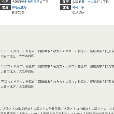
住所
大阪府
豊中市
西泉丘
２丁目
住所
大阪府
豊中市
大黒町
２丁目
交通
緑地公園駅
交通
神崎川駅
徒歩20分
徒歩15分
守口市
八尾市
松原市
四條畷市
枚方市
大東市
柏原市
寝屋川市
門真
大阪市西区
大阪市北区
守口市
八尾市
松原市
四條畷市
枚方市
大東市
柏原市
寝屋川市
門真
大阪市西区
大阪市北区
守口市
八尾市
松原市
四條畷市
枚方市
大東市
柏原市
寝屋川市
門真
大阪市西区
大阪市北区
線
大阪メトロ御堂筋線
大阪メトロ千日前線
大阪メトロ谷町線
大阪メトロ中央
阪急箕面線
大阪モノレール
国際文化公園都市モノレール
能勢電鉄能勢電鉄