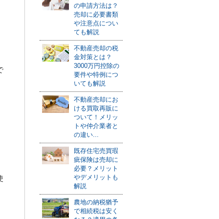
の申請方法は？
売却に必要書類
や注意点につい
ても解説
不動産売却の税
金対策とは？
3000万円控除の
で
要件や特例につ
いても解説
不動産売却にお
ける買取再販に
ついて！メリッ
トや仲介業者と
の違い...
既存住宅売買瑕
疵保険は売却に
必要？メリット
やデメリットも
使
解説
農地の納税猶予
で相続税は安く