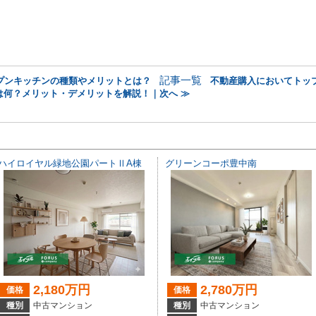
記事一覧
プンキッチンの種類やメリットとは？
不動産購入においてトッ
は何？メリット・デメリットを解説！｜次へ ≫
ハイロイヤル緑地公園パートⅡA棟
グリーンコーポ豊中南
2,180万円
2,780万円
価格
価格
種別
中古マンション
種別
中古マンション