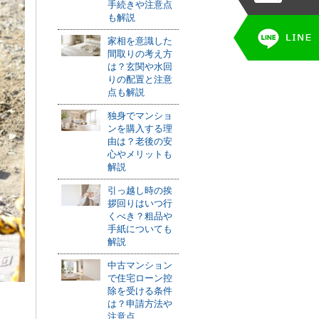
手続きや注意点
も解説
家相を意識した
間取りの考え方
は？玄関や水回
りの配置と注意
点も解説
独身でマンショ
ンを購入する理
由は？老後の安
心やメリットも
解説
引っ越し時の挨
拶回りはいつ行
くべき？粗品や
手紙についても
解説
中古マンション
で住宅ローン控
除を受ける条件
は？申請方法や
注意点...