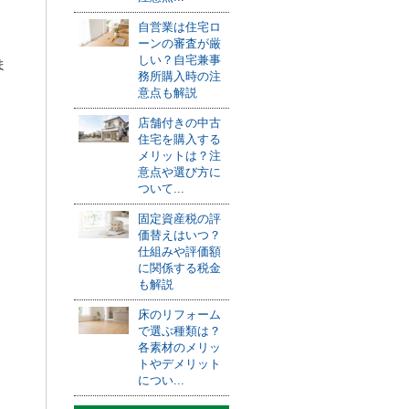
自営業は住宅ロ
ーンの審査が厳
しい？自宅兼事
ま
務所購入時の注
意点も解説
店舗付きの中古
住宅を購入する
メリットは？注
意点や選び方に
ついて...
固定資産税の評
価替えはいつ？
仕組みや評価額
に関係する税金
も解説
床のリフォーム
で選ぶ種類は？
各素材のメリッ
トやデメリット
につい...