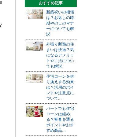
加
おすすめ記事
新築祝いの相場
は？お返しの時
期やのしのマナ
な
ーについても解
説
外張り断熱の住
まいは快適？気
になるデメリッ
トや工法につい
ても解説
住宅ローンを借
り換えする効果
は？活用のポイ
ントや注意点に
ついて...
パートでも住宅
ローンは組め
る？審査を通る
ポイントやおす
すめ商品...