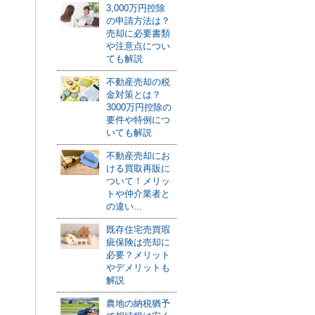
3,000万円控除
の申請方法は？
売却に必要書類
や注意点につい
ても解説
不動産売却の税
金対策とは？
3000万円控除の
要件や特例につ
いても解説
不動産売却にお
ける買取再販に
ついて！メリッ
トや仲介業者と
の違い...
既存住宅売買瑕
疵保険は売却に
必要？メリット
やデメリットも
解説
農地の納税猶予