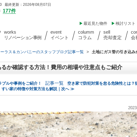
 最終更新：2026年08月07日
件
177件
最近見た物件
検討リスト
works
event
columm
sell
co
リノベーション事例
イベント
コラム
売却査定
会
ォーラス＆カンパニーのスタッフブログ記事一覧
>
土地にガス管の引き込み
あるか確認する方法！費用の相場や注意点もご紹介
記事一覧
ラブルや事例をご紹介！
空き家で防犯対策を怠る危険性とは？
すい家の特徴や対策方法も解説｜次へ ≫
2023