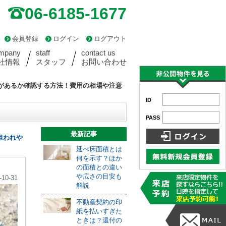
06-6185-1677
会員登録
ログイン
ログアウト
mpany
staff
contact us
社情報
スタッフ
お問い合わせ
があるか確認する方法！費用の相場や注意
ID
PASS
最新記事
狙われや
延べ床面積とは
何を示す？ほか
の面積との違い
や広さの目安も
-10-31
解説
不動産契約の印
紙を払いすぎた
ときは？還付の