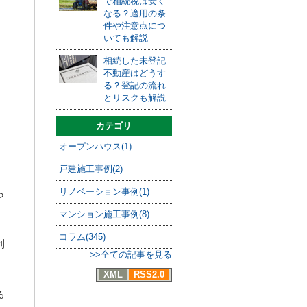
で相続税は安く
なる？適用の条
件や注意点につ
いても解説
相続した未登記
不動産はどうす
る？登記の流れ
とリスクも解説
カテゴリ
オープンハウス(1)
戸建施工事例(2)
リノベーション事例(1)
ら
マンション施工事例(8)
コラム(345)
利
>>全ての記事を見る
XML
RSS2.0
る