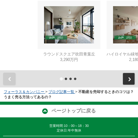
ラウンドスクエア吹田青葉丘
ハイロイヤル緑地
3,290万円
2,1
フォーラス＆カンパニー
>
ブログ記事一覧
>
不動産を売却するときのコツは？
うまく売る方法ってあるの？
ページトップに戻る
営業時間:10：00～18：30
定休日:年中無休